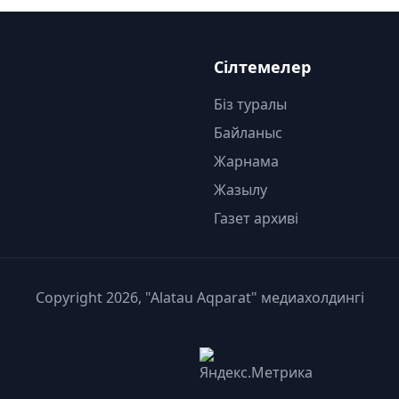
Сілтемелер
Біз туралы
Байланыс
Жарнама
Жазылу
Газет архиві
Copyright 2026, "Alatau Aqparat" медиахолдингі