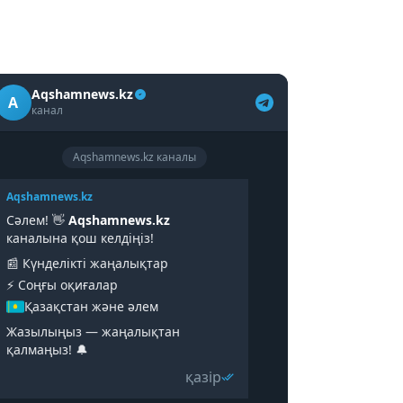
Aqshamnews.kz
A
канал
Aqshamnews.kz каналы
Aqshamnews.kz
Сәлем! 👋
Aqshamnews.kz
каналына қош келдіңіз!
📰 Күнделікті жаңалықтар
⚡️ Соңғы оқиғалар
Қазақстан және әлем
Жазылыңыз — жаңалықтан
қалмаңыз! 🔔
қазір