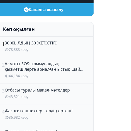
Каналға жазылу
Көп оқылған
30 ЖЫЛДЫҢ 30 ЖЕТІСТІГІ
1
78,383 көру
Алматы SOS: коммуналдық
2
қызметшілерге арналған ыстық шай
және кондитер өнімдері
44,184 көру
Отбасы туралы мақал-мәтелдер
3
43,321 көру
Жас жеткіншектер - елдің ертеңі!
4
36,982 көру