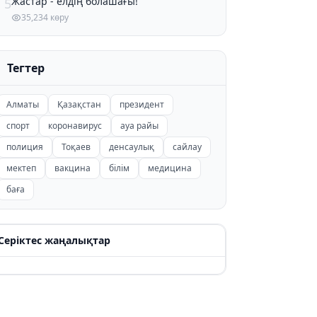
Жастар - елдің болашағы!
5
35,234 көру
Тегтер
Алматы
Қазақстан
президент
спорт
коронавирус
ауа райы
полиция
Тоқаев
денсаулық
сайлау
мектеп
вакцина
білім
медицина
баға
Серіктес жаңалықтар