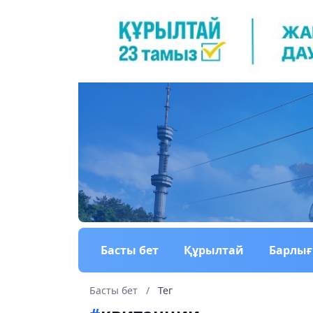
Басты бет
Құрылтай
Барлы
Басты бет
/
Тег