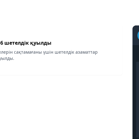
Алматыдан 16 шетелдік қуылды
елерін сақтамағаны үшін шетелдік азаматтар
уылды.