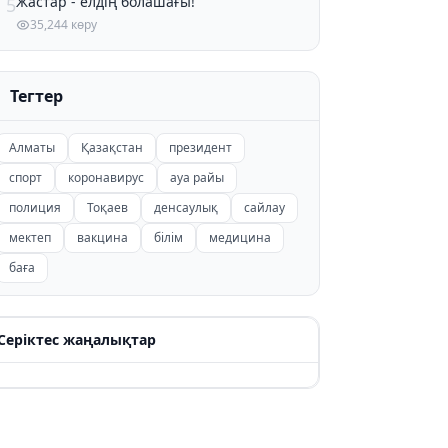
Жастар - елдің болашағы!
5
35,244 көру
Тегтер
Алматы
Қазақстан
президент
спорт
коронавирус
ауа райы
полиция
Тоқаев
денсаулық
сайлау
мектеп
вакцина
білім
медицина
баға
Серіктес жаңалықтар