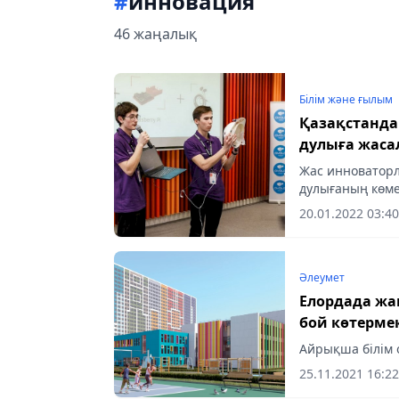
#
инновация
46 жаңалық
Білім және ғылым
Қазақстанда
дулыға жас
Жас инноваторл
дулығаның көмег
болады, осылай
20.01.2022 03:40
жеңілдейді...
Әлеумет
Елордада жа
бой көтерме
Айрықша білім
25.11.2021 16:22