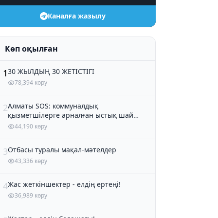
Каналға жазылу
Көп оқылған
30 ЖЫЛДЫҢ 30 ЖЕТІСТІГІ
1
78,394 көру
Алматы SOS: коммуналдық
2
қызметшілерге арналған ыстық шай
және кондитер өнімдері
44,190 көру
Отбасы туралы мақал-мәтелдер
3
43,336 көру
Жас жеткіншектер - елдің ертеңі!
4
36,989 көру