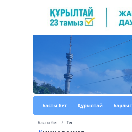
Басты бет
Құрылтай
Барлы
Басты бет
/
Тег