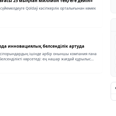
ғасы 25 мыңнан миллион теңгеге дейін»
сүйемелдеуге Qoldaý кәсіпкерлік орталығынан көмек
да инновациялық белсенділік артуда
сіпорындардың ішінде әрбір оныншы компания ғана
елсенділікті көрсетеді: ең нашар жағдай құрылыс
аниялардың тек 2,5%-ында азық-түлік, процесс,...