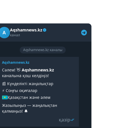
Aqshamnews.kz
A
канал
Aqshamnews.kz каналы
Aqshamnews.kz
Сәлем! 👋
Aqshamnews.kz
каналына қош келдіңіз!
📰 Күнделікті жаңалықтар
⚡️ Соңғы оқиғалар
Қазақстан және әлем
Жазылыңыз — жаңалықтан
қалмаңыз! 🔔
қазір