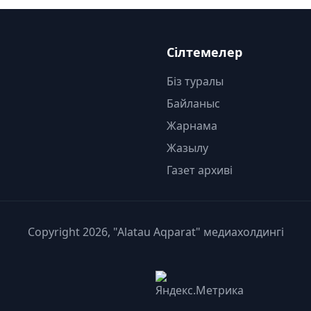
Сілтемелер
Біз туралы
Байланыс
Жарнама
Жазылу
Газет архиві
Copyright 2026, "Alatau Aqparat" медиахолдингі