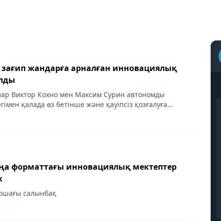
 зағип жандарға арналған инновациялық
алды
ар Виктор Кохно мен Максим Сурин автономды
імен қалада өз бетінше және қауіпсіз қозғалуға
ша зағип адамдардың күнделікті өмірі айтарлықтай
ңа форматтағы инновациялық мектептер
к
 ошағы салынбақ