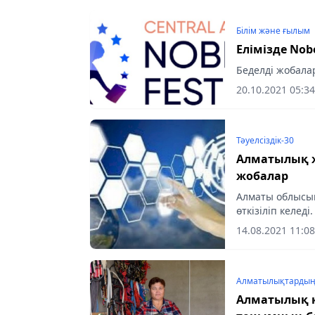
Білім және ғылым
Елімізде Nobe
Беделді жобалар
20.10.2021 05:34
Тәуелсіздік-30
Алматылық ж
жобалар
Алматы облысын
өткізіліп келед
байланыстырат
14.08.2021 11:08
ұйымдастырылға
Алматылықтарды
Алматылық қ