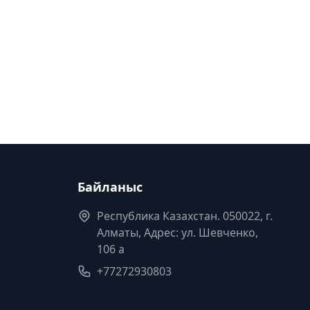
Байланыс
Республика Казахстан. 050022, г.
Алматы, Адрес: ул. Шевченко,
106 а
+77272930803