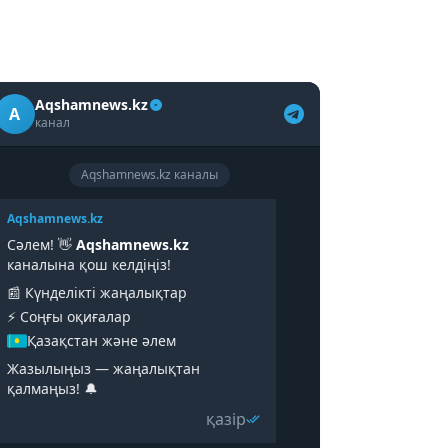
Aqshamnews.kz
A
канал
Aqshamnews.kz каналы
Aqshamnews.kz
Сәлем! 👋
Aqshamnews.kz
каналына қош келдіңіз!
📰 Күнделікті жаңалықтар
⚡️ Соңғы оқиғалар
Қазақстан және әлем
Жазылыңыз — жаңалықтан
қалмаңыз! 🔔
қазір