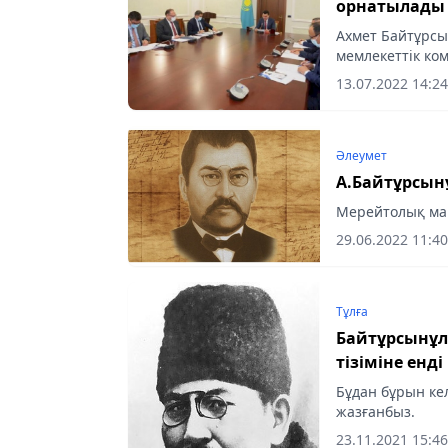
орнатылады
Ахмет Байтұрсы
мемлекеттік ко
13.07.2022 14:24
Әлеумет
А.Байтұрсын
Мерейтолық ма
29.06.2022 11:40
Тұлға
Байтұрсынұ
тізіміне енді
Бұдан бұрын ке
жазғанбыз.
23.11.2021 15:46