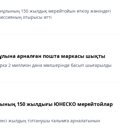
нұлының 150 жылдық мерейтойын өткізу жөніндегі
миссияның отырысы өтті
ұлына арналған пошта маркасы шықты
рка 2 миллион дана мөлшерінде басып шығарылды
лының 150 жылдығы ЮНЕСКО мерейтойлар
лесі жылдың тілтанушы ғалымға арналатынын