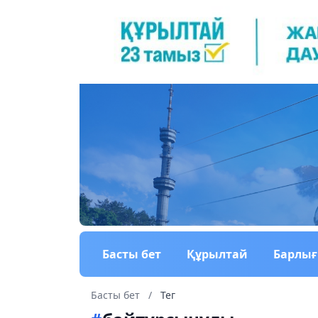
Басты бет
Құрылтай
Барлы
Басты бет
/
Тег