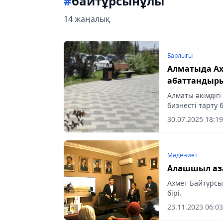
#
байтұрсынұлы
14 жаңалық
Барлығы
Алматыда Ах
абаттандыр
Алматы әкімдіг
бизнесті тарту
аясында «Цели
30.07.2025 18:19
Ахмет...
Мәдениет
Алашшыл аза
Ахмет Байтұрс
бірі.
23.11.2023 06:03