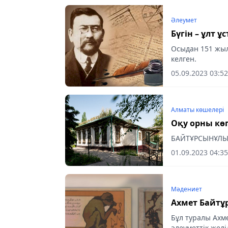
Әлеумет
Бүгін – ұлт 
Осыдан 151 жыл
келген.
05.09.2023 03:52
Алматы көшелері
Оқу орны кө
БАЙТҰРСЫНҰЛЫ
01.09.2023 04:35
Мәдениет
Ахмет Байтұ
Бұл туралы Ахм
әлеуметтік желі