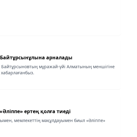
 Байтұрсынұлына арналады
з Байтұрсыновтың мұражай-үйі Алматының меншігіне
хабарлағанбыз.
 «Әліппе» ертең қолға тиеді
ымен, мемлекеттің мақұлдауымен биыл «Әліппе»