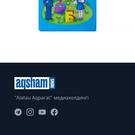
"Alatau Aqparat" медиахолдингі