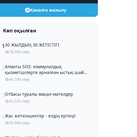
Каналға жазылу
Көп оқылған
30 ЖЫЛДЫҢ 30 ЖЕТІСТІГІ
1
78,389 көру
Алматы SOS: коммуналдық
2
қызметшілерге арналған ыстық шай
және кондитер өнімдері
44,186 көру
Отбасы туралы мақал-мәтелдер
3
43,325 көру
Жас жеткіншектер - елдің ертеңі!
4
36,984 көру