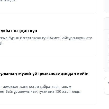
Ұлт ұстазына үкім шыққан күн
 жыл бұрын 8 желтоқсан күні Ахмет Байтұрсынұлы ату
і.
нұлының музей-үйі реэкспозициядан кейін
, мемлекет және қоғам қайраткері, ғалым-
ет Байтұрсынұлының туғанына 150 жыл толды.