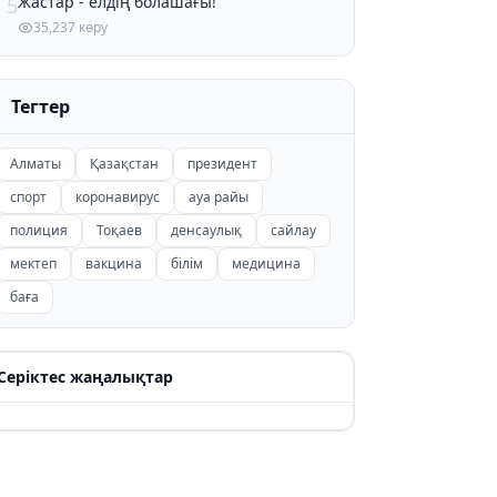
Жастар - елдің болашағы!
5
35,237 көру
Тегтер
Алматы
Қазақстан
президент
спорт
коронавирус
ауа райы
полиция
Тоқаев
денсаулық
сайлау
мектеп
вакцина
білім
медицина
баға
Серіктес жаңалықтар