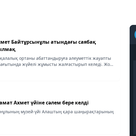
мет Байтұрсынұлы атындағы саябақ
ылмақ
і қалалық ортаны абаттандыруға әлеуметтік жауапты
 бағытында жүйелі жұмысты жалғастырып келеді. Жоба
нный» заманауи мәдениет орталығының жанындағы
мат Ахмет үйіне сәлем бере келді
ынұлының музей-үйі Алаштың қара шаңырақтарының