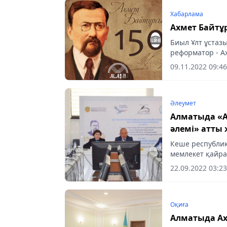
Хабарлама
Ахмет Байтұр
Биыл Ұлт ұстазы
реформатор - А
09.11.2022 09:46
Әлеумет
Алматыда «А
әлемі» атты 
Кеше республик
мемлекет қайра
арналған «Арна
22.09.2022 03:23
тақырыбында...
Оқиға
Алматыда Ах