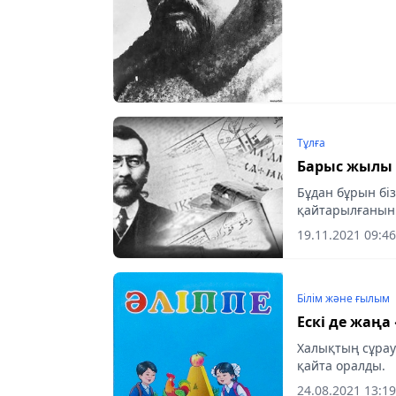
Тұлға
Барыс жылы
Бұдан бұрын бі
қайтарылғанын 
19.11.2021 09:46
Білім және ғылым
Ескі де жаңа
Халықтың сұрау
қайта оралды.
24.08.2021 13:19