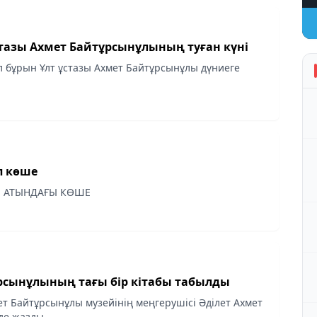
ұстазы Ахмет Байтұрсынұлының туған күні
 бұрын Ұлт ұстазы Ахмет Байтұрсынұлы дүниеге
п көше
 АТЫНДАҒЫ КӨШЕ
рсынұлының тағы бір кітабы табылды
ет Байтұрсынұлы музейінің меңгерушісі Әділет Ахмет
де жазды.