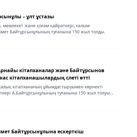
сынұлы – ұлт ұстазы
, мемлекет және қоғам қайраткері, ғалым-
хмет Байтұрсынұлының туғанына 150 жыл толды.
рнайы кітапханалар және Байтұрсынов
жас кітапханашылардың слеті өтті
алық кітапхананың ұйымдастыруымен көрнекті
ткері А.Байтұрсынұлының туғанына 150 жыл толуына
йы кітапханалар және Байтұрсынов әлемі»
мет Байтұрсынұлына ескерткіш