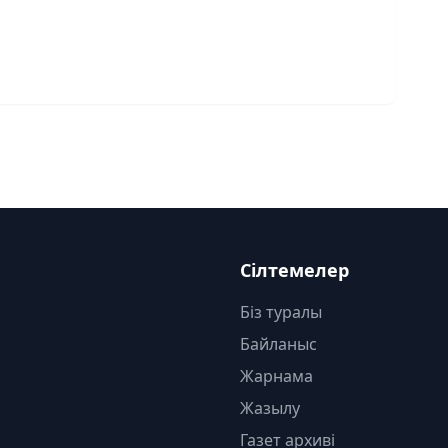
Сілтемелер
Біз туралы
Байланыс
Жарнама
Жазылу
Газет архиві