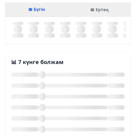
📅 Бүгін
📅 Ертең
📊 7 күнге болжам