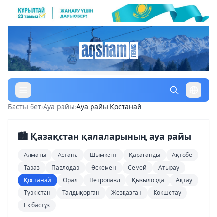
Басты бет
›
Ауа райы
›
Ауа райы Қостанай
🏙️ Қазақстан қалаларының ауа райы
Алматы
Астана
Шымкент
Қарағанды
Ақтөбе
Тараз
Павлодар
Өскемен
Семей
Атырау
Қостанай
Орал
Петропавл
Қызылорда
Ақтау
Түркістан
Талдықорған
Жезқазған
Көкшетау
Екібастұз