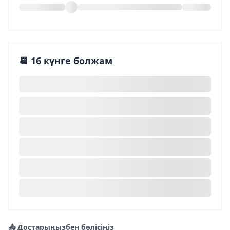
📆 16 күнге болжам
📤 Достарыңызбен бөлісіңіз