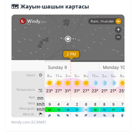
🗺️ Жауын-шашын картасы
Windy.com (ECMWF)