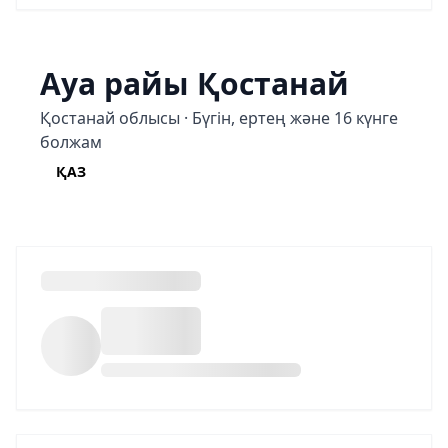
Ауа райы Қостанай
Қостанай облысы · Бүгін, ертең және 16 күнге
болжам
ҚАЗ
РУС