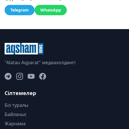
Telegram
WhatsApp
"Alatau Aqparat" медиахолдингі
Сілтемелер
Біз туралы
Байланыс
Жарнама