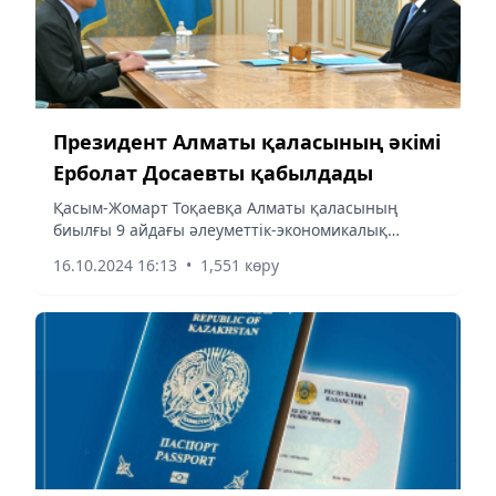
Президент Алматы қаласының әкімі
Ерболат Досаевты қабылдады
Қасым-Жомарт Тоқаевқа Алматы қаласының
биылғы 9 айдағы әлеуметтік-экономикалық
дамуының алдын ала қорытындысы баяндалды.
16.10.2024 16:13
•
1,551 көру
Ерболат Досаевтың айтуынша, есепті кезеңде
қысқамерзімді экономикалық...