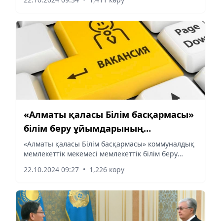
конкурс жариялайды:
«Алматы қаласы Білім басқармасы»
білім беру ұйымдарының
басшыларының бос лауазымдық
«Алматы қаласы Білім басқармасы» коммуналдық
мемлекеттік мекемесі мемлекеттік білім беру
орындарына конкурс жариялайды
ұйымдарының (қосымша білім беретін мектептен
22.10.2024 09:27
•
1,226 көру
тыс ұйымдар МКҚК) басшыларының бос
лауазымдық орындарына...