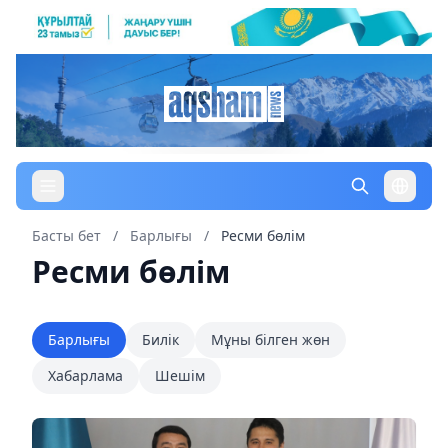
Басты бет
/
Барлығы
/
Ресми бөлім
Ресми бөлім
Барлығы
Билік
Мұны білген жөн
Хабарлама
Шешім