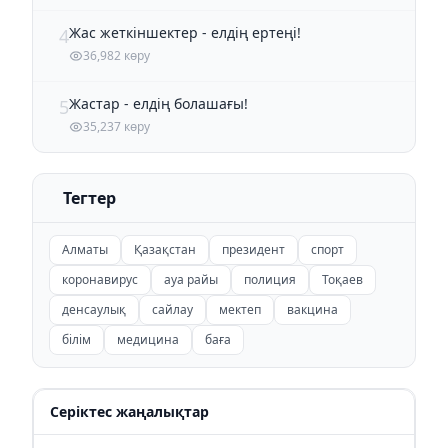
Жас жеткіншектер - елдің ертеңі!
4
36,982 көру
Жастар - елдің болашағы!
5
35,237 көру
Тегтер
Алматы
Қазақстан
президент
спорт
коронавирус
ауа райы
полиция
Тоқаев
денсаулық
сайлау
мектеп
вакцина
білім
медицина
баға
Серіктес жаңалықтар