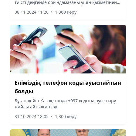
тиісті деңгейде орындамағаны үшін қызметінен
босатылған болатын.
08.11.2024 11:20
•
1,360 көру
Еліміздің телефон коды ауыспайтын
болды
Бұған дейін Қазақстанда +997 кодына ауыстыру
жайлы айтылған еді.
31.10.2024 18:05
•
1,300 көру