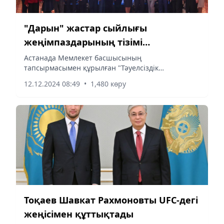
"Дарын" жастар сыйлығы
жеңімпаздарының тізімі
жарияланды
Астанада Мемлекет басшысының
тапсырмасымен құрылған "Тәуелсіздік
ұрпақтары" гранттар конкурсының
12.12.2024 08:49
•
1,480 көру
жеңімпаздары мен мемлекеттік "Дарын" жастар
сыйлығының лауреаттарын марапаттау рәсімі
өтті, деп...
Тоқаев Шавкат Рахмоновты UFC-дегі
жеңісімен құттықтады