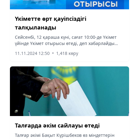
Үкіметте өрт қауіпсіздігі
талқыланады
Сейсенбі, 12 қараша күні, сағат 10:00-де Үкімет
үйінде Үкімет отырысы өтеді, деп хабарлайды
aqshamnews.kz
11.11.2024 12:50
•
1,418 көру
Талғарда әкім сайлауы өтеді
Талғaр әкімі Бақыт Күрішбеков өз міндеттерін