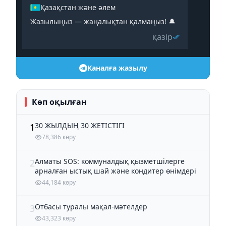
Қазақстан және әлем
Жазылыңыз — жаңалықтан қалмаңыз! 🔔
қазір
Каналға жазылу
Көп оқылған
30 ЖЫЛДЫҢ 30 ЖЕТІСТІГІ
1
78,386 көру
Алматы SOS: коммуналдық қызметшілерге
2
арналған ыстық шай және кондитер өнімдері
44,184 көру
Отбасы туралы мақал-мәтелдер
3
43,323 көру