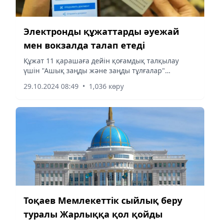
Электронды құжаттарды әуежай
мен вокзалда талап етеді
Құжат 11 қарашаға дейін қоғамдық талқылау
үшін "Ашық заңды және заңды тұлғалар"
сайтында орналастырылған.
29.10.2024 08:49
•
1,036 көру
Тоқаев Мемлекеттік сыйлық беру
туралы Жарлыққа қол қойды