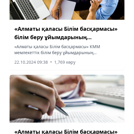
«Алматы қаласы Білім басқармасы»
білім беру ұйымдарының
басшыларының бос лауазымдық
«Алматы қаласы Білім басқармасы» КММ
мемлекеттік білім беру ұйымдарының
орындарына конкурс жариялайды
басшыларының бос лауазымдық орындарына
22.10.2024 09:38
•
1,769 көру
конкурс жариялайды:
«Алматы қаласы Білім басқармасы»