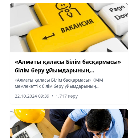
«Алматы қаласы Білім басқармасы»
білім беру ұйымдарының
басшыларының бос лауазымдық
«Алматы қаласы Білім басқармасы» КММ
мемлекеттік білім беру ұйымдарының
орындарына конкурс жариялайды
басшыларының бос лауазымдық орындарына
22.10.2024 09:39
•
1,717 көру
конкурс жариялайды: