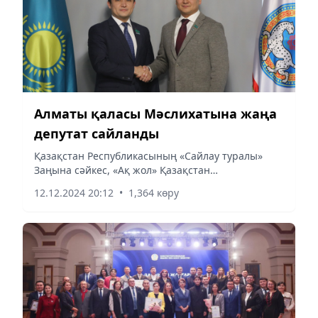
Алматы қаласы Мәслихатына жаңа
депутат сайланды
Қазақстан Республикасының «Сайлау туралы»
Заңына сәйкес, «Ақ жол» Қазақстан
демократиялық партиясының тізімі бойынша
12.12.2024 20:12
•
1,364 көру
Алматы қаласы Мәслихатының депутаттық
мандаты Асқар Қуандықұлы Бискультановқа...