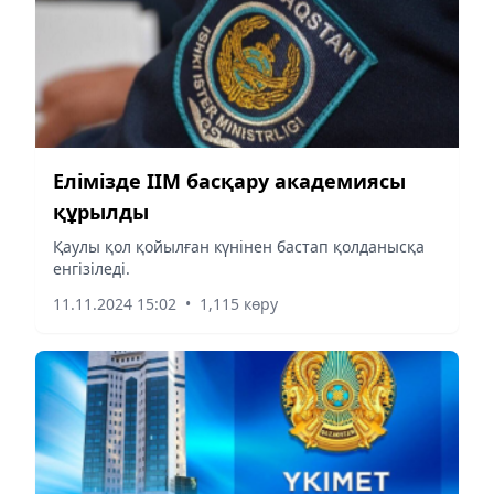
Елімізде ІІМ басқару академиясы
құрылды
Қаулы қол қойылған күнінен бастап қолданысқа
енгізіледі.
11.11.2024 15:02
•
1,115 көру