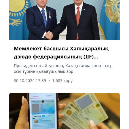
Мемлекет басшысы Халықаралық
дзюдо федерациясының (IJF)
президентін қабылдады
Президенттің айтуынша, Қазақстанда спорттың
осы түріне қызығушылық зор.
30.10.2024 17:39
•
1,683 көру