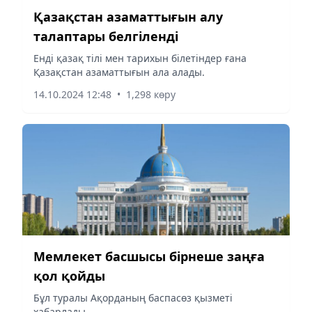
Қазақстан азаматтығын алу
талаптары белгіленді
Енді қазақ тілі мен тарихын білетіндер ғана
Қазақстан азаматтығын ала алады.
14.10.2024 12:48
•
1,298 көру
Мемлекет басшысы бірнеше заңға
қол қойды
Бұл туралы Ақорданың баспасөз қызметі
хабарлады.