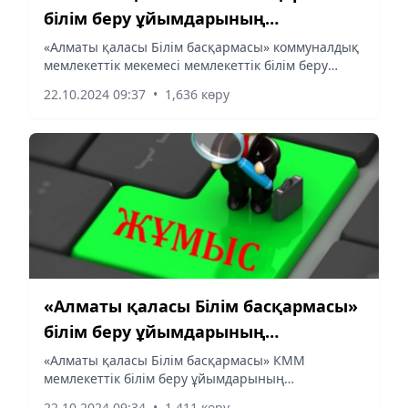
білім беру ұйымдарының
басшыларының бос лауазымдық
«Алматы қаласы Білім басқармасы» коммуналдық
мемлекеттік мекемесі мемлекеттік білім беру
орындарына конкурс жариялайды
ұйымдарының басшыларының бос лауазымдық
22.10.2024 09:37
•
1,636 көру
орындарына конкурс жариялайды:
«Алматы қаласы Білім басқармасы»
білім беру ұйымдарының
басшыларының бос лауазымдық
«Алматы қаласы Білім басқармасы» КММ
мемлекеттік білім беру ұйымдарының
орындарына конкурс жариялайды
басшыларының бос лауазымдық орындарына
22.10.2024 09:34
•
1,411 көру