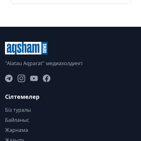
"Alatau Aqparat" медиахолдингі
Сілтемелер
Біз туралы
Байланыс
Жарнама
Жазылу