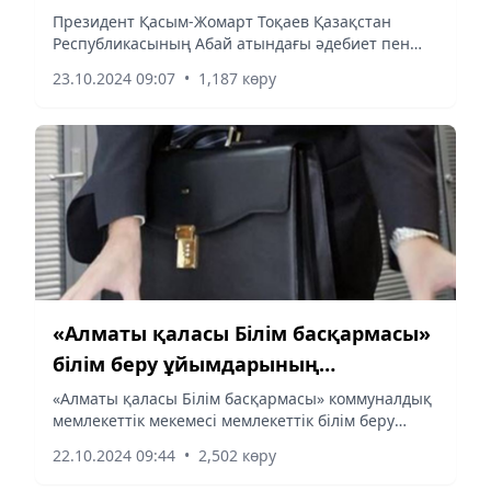
Президент Қасым-Жомарт Тоқаев Қазақстан
Республикасының Абай атындағы әдебиет пен
өнер саласындағы 2024 жылғы мемлекеттік
23.10.2024 09:07
•
1,187 көру
сыйлығын беру туралы Жарлыққа қол қойды, деп
хабарлайды aqshamnews.kz...
«Алматы қаласы Білім басқармасы»
білім беру ұйымдарының
басшыларының бос лауазымдық
«Алматы қаласы Білім басқармасы» коммуналдық
мемлекеттік мекемесі мемлекеттік білім беру
орындарына конкурс жариялайды
ұйымдарының (ПМПК және ППТК)
22.10.2024 09:44
•
2,502 көру
басшыларының бос лауазымдық орындарына
конкурс жариялайды: