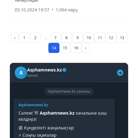
03.10.2024 19:57
•
1,064 көру
‹
1
2
...
7
8
9
10
11
12
13
14
15
16
›
Aqshamnews.kz
A
канал
Aqshamnews.kz каналы
Aqshamnews.kz
Сәлем! 👋
Aqshamnews.kz
каналына қош
келдіңіз!
📰 Күнделікті жаңалықтар
⚡️ Соңғы оқиғалар