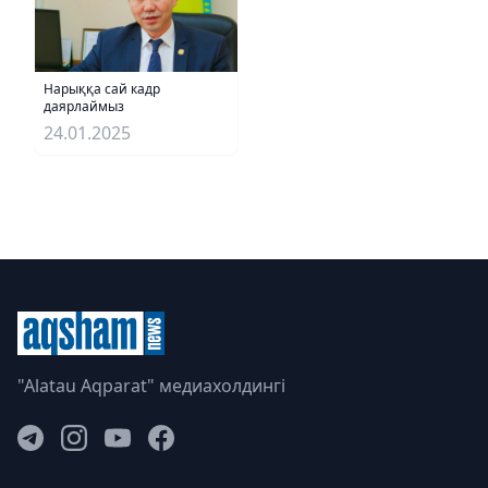
Нарыққа сай кадр
даярлаймыз
24.01.2025
"Alatau Aqparat" медиахолдингі