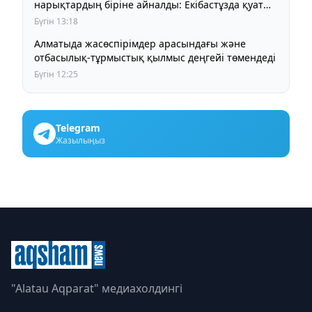
нарықтардың біріне айналды: Екібастұзда қуаты
125 МВт болатын AI-инфрақұрылым дамып келеді
Бүгін 13:18
Алматыда жасөспірімдер арасындағы және
отбасылық-тұрмыстық қылмыс деңгейі төмендеді
Бүгін 12:25
Telegram
Жазылыңыз
"Alatau Aqparat" медиахолдингі