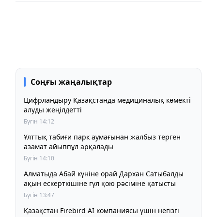
Соңғы жаңалықтар
Цифрландыру Қазақстанда медициналық көмекті
алуды жеңілдетті
Бүгін 14:12
Ұлттық табиғи парк аумағынан жалбыз терген
азамат айыппұл арқалады
Бүгін 14:10
Алматыда Абай күніне орай Дархан Сатыбалды
ақын ескерткішіне гүл қою рәсіміне қатысты
Бүгін 13:47
Қазақстан Firebird AI компаниясы үшін негізгі