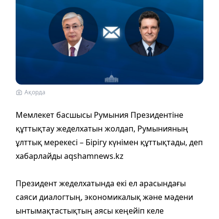
Ақорда
Мемлекет басшысы Румыния Президентіне
құттықтау жеделхатын жолдап, Румынияның
ұлттық мерекесі – Бірігу күнімен құттықтады, деп
хабарлайды aqshamnews.kz
Президент жеделхатында екі ел арасындағы
саяси диалогтың, экономикалық және мәдени
ынтымақтастықтың аясы кеңейіп келе