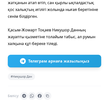
жатқанын атап өтіп, сан қырлы ықпалдастық
қос халықтың игілігі жолында нығая беретініне
сенім білдірген.
Қасым-Жомарт Тоқаев Никушор Данның
жауапты қызметіне толайым табыс, ал румын
халқына құт-береке тіледі.
Телеграм арнаға жазылыңыз
#Никушор Дан
Бөлісу: