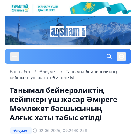
Басты бет
/
Әлеумет
/
Танымал бейнероликтің
кейіпкері үш жасар Әміреге М...
Танымал бейнероликтің
кейіпкері үш жасар Әміреге
Мемлекет басшысының
Алғыс хаты табыс етілді
02.06.2026, 09:26
258
Әлеумет