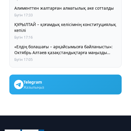
Алименттен жалтарған алматылық әке сотталды
Бүгін 17:33
ҚҰРЫЛТАЙ – қоғамдық келісімнің конституциялық
кепілі
Бүгін 17:16
«Елдің болашағы – әрқайсымызға байланысты»:
Октябрь Алтаев қазақстандықтарға маңызды
үндеу жасады
Бүгін 17:05
Telegram
Жазылыңыз