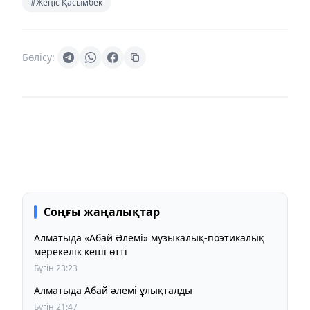
#Жеңіс Қасымбек
Бөлісу:
Соңғы жаңалықтар
Алматыда «Абай Әлемі» музыкалық-поэтикалық
мерекелік кеші өтті
Бүгін 23:23
Алматыда Абай әлемі ұлықталды
Бүгін 21:47