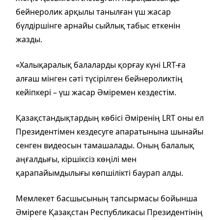
бейнеролик арқылы танылған үш жасар
бүлдіршінге арнайы сыйлық табыс еткенін
жазды.
«Халықаралық балаларды қорғау күні LRT-ға
алғаш мінген сәті түсірілген бейнероликтің
кейіпкері – үш жасар Әміремен кездестім.
Қазақстандықтардың көбісі Әміренің LRT оны ел
Президентімен кездесуге апаратынына шынайы
сенген видеосын тамашалады. Оның балалық
аңғалдығы, кіршіксіз көңілі мен
қарапайымдылығы көпшілікті баурап алды.
Мемлекет басшысының тапсырмасы бойынша
Әміреге Қазақстан Республикасы Президентінің