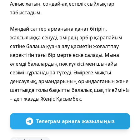
Алғыс хатын, сондай-ақ естелік сыйлықтар
табыстадым.
Мұндай сәттер арманыңа қанат бітіріп,
жақсылыққа сенуді, өмірдің әрбір қарапайым
сәтіне балаша қуана алу қасиетін жоғалтпау
керектігін тағы бір мәрте еске салады. Мына
әлемді балалардың пәк күлкісі мен шынайы
сезімі нұрландыра түседі. Әміреге мықты
денсаулық, армандарының орындалғанын және
шаттыққа толы бақытты балалық шақ тілеймін!»
– деп жазды Жеңіс Қасымбек.
Телеграм арнаға жазылыңыз