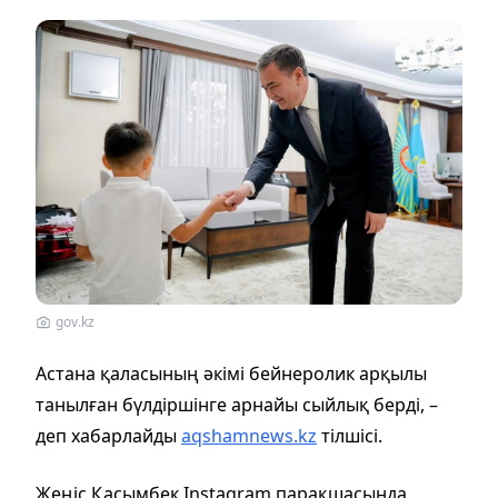
gov.kz
Астана қаласының әкімі бейнеролик арқылы
танылған бүлдіршінге арнайы сыйлық берді, –
деп хабарлайды
aqshamnews.kz
тілшісі.
Жеңіс Қасымбек Instagram парақшасында