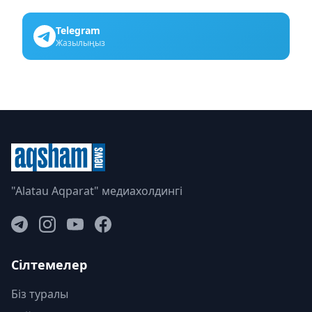
Telegram
Жазылыңыз
"Alatau Aqparat" медиахолдингі
Сілтемелер
Біз туралы