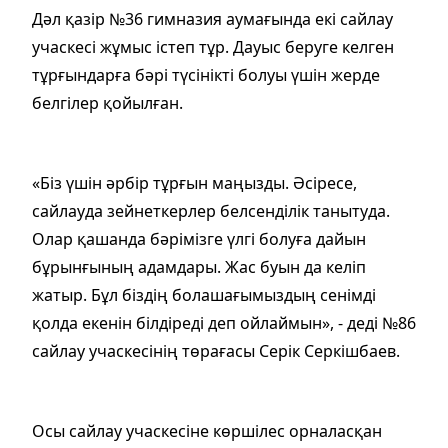
Дәл қазір №36 гимназия аумағында екі сайлау
учаскесі жұмыс істеп тұр. Дауыс беруге келген
тұрғындарға бәрі түсінікті болуы үшін жерде
белгілер қойылған.
«Біз үшін әрбір тұрғын маңызды. Әсіресе,
сайлауда зейнеткерлер белсенділік танытуда.
Олар қашанда бәрімізге үлгі болуға дайын
бұрынғының адамдары. Жас буын да келіп
жатыр. Бұл біздің болашағымыздың сенімді
қолда екенін білдіреді деп ойлаймын», - деді №86
сайлау учаскесінің төрағасы Серік Серкішбаев.
Осы сайлау учаскесіне көршілес орналасқан