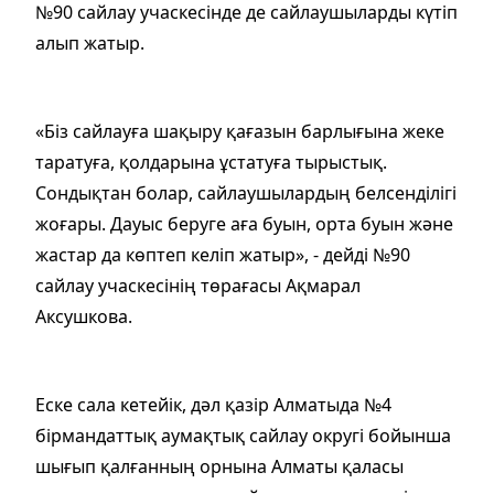
№90 сайлау учаскесінде де сайлаушыларды күтіп
алып жатыр.
«Біз сайлауға шақыру қағазын барлығына жеке
таратуға, қолдарына ұстатуға тырыстық.
Сондықтан болар, сайлаушылардың белсенділігі
жоғары. Дауыс беруге аға буын, орта буын және
жастар да көптеп келіп жатыр», - дейді №90
сайлау учаскесінің төрағасы Ақмарал
Аксушкова.
Еске сала кетейік, дәл қазір Алматыда №4
бірмандаттық аумақтық сайлау округі бойынша
шығып қалғанның орнына Алматы қаласы