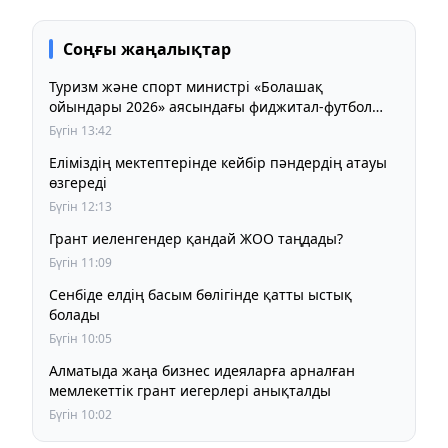
Соңғы жаңалықтар
Туризм және спорт министрі «Болашақ
ойындары 2026» аясындағы фиджитал-футбол
жарысына қатысты
Бүгін 13:42
Еліміздің мектептерінде кейбір пәндердің атауы
өзгереді
Бүгін 12:13
Грант иеленгендер қандай ЖОО таңдады?
Бүгін 11:09
Сенбіде елдің басым бөлігінде қатты ыстық
болады
Бүгін 10:05
Алматыда жаңа бизнес идеяларға арналған
мемлекеттік грант иегерлері анықталды
Бүгін 10:02