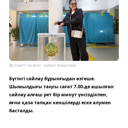
Суретті түсірген - Қайрат Қоныспаев
Бүгінгі сайлау бұрынғыдан өзгеше.
Шымылдығы таңғы сағат 7.00-де ашылған
сайлау алғаш рет бір минут үнсіздікпен,
яғни қаза тапқан кеншілерді еске алумен
басталды.