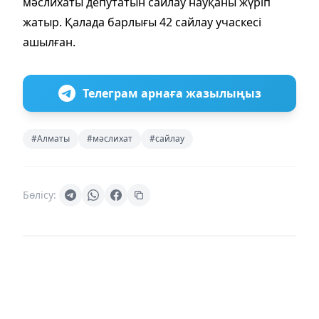
мәслихаты депутатын сайлау науқаны жүріп
жатыр. Қалада барлығы 42 сайлау учаскесі
ашылған.
Телеграм арнаға жазылыңыз
#Алматы
#мәслихат
#сайлау
Бөлісу: