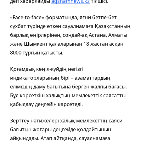
деп хабарлайды
aqshamnews.kz
тілшісі.
«Face-to-face» форматында, яғни бетпе-бет
сұхбат түрінде өткен сауалнамаға Қазақстанның
барлық өңірлерінен, сондай-ақ Астана, Алматы
және Шымкент қалаларынан 18 жастан асқан
8000 тұрғын қатысты.
Қоғамдық көңіл-күйдің негізгі
индикаторларының бірі – азаматтардың
еліміздің даму бағытына берген жалпы бағасы.
Бұл көрсеткіш халықтың мемлекеттік саясатты
қабылдау деңгейін көрсетеді.
Зерттеу нәтижелері халық мемлекеттің саяси
бағытын жоғары деңгейде қолдайтынын
айқындады. Атап айтқанда, сауалнамаға