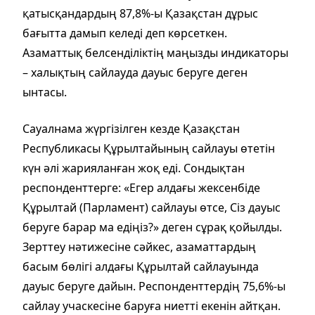
қатысқандардың 87,8%-ы Қазақстан дұрыс
бағытта дамып келеді деп көрсеткен.
Азаматтық белсенділіктің маңызды индикаторы
– халықтың сайлауда дауыс беруге деген
ынтасы.
Сауалнама жүргізілген кезде Қазақстан
Республикасы Құрылтайының сайлауы өтетін
күн әлі жарияланған жоқ еді. Сондықтан
респонденттерге: «Егер алдағы жексенбіде
Құрылтай (Парламент) сайлауы өтсе, Сіз дауыс
беруге барар ма едіңіз?» деген сұрақ қойылды.
Зерттеу нәтижесіне сәйкес, азаматтардың
басым бөлігі алдағы Құрылтай сайлауында
дауыс беруге дайын. Респонденттердің 75,6%-ы
сайлау учаскесіне баруға ниетті екенін айтқан.