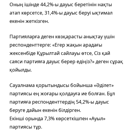
Оның ішінде 44,2%-ы дауыс беретінін нақты
атап көрсетсе, 31,4%-ы дауыс беруі ықтимал
екенін жеткізген.
Партияларға деген көзқарасты анықтау үшін
респонденттерге: «Егер жақын арадағы
жексенбіде Құрылтай сайлауы өтсе, Сіз қай
саяси партияға дауыс берер едіңіз?» деген сұрақ
қойылды.
Сауалнама қорытындысы бойынша «Әділет»
партиясы ең жоғары қолдауға ие болған. Бұл
партияға респонденттердің 54,2%-ы дауыс
беруге дайын екенін білдірген.
Екінші орында 7,3% көрсеткішпен «Ауыл»
партиясы тұр.