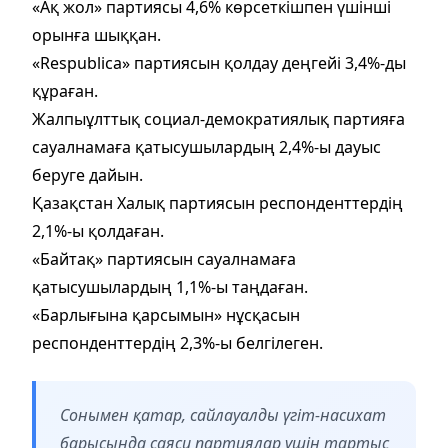
«Ақ жол» партиясы 4,6% көрсеткішпен үшінші
орынға шыққан.
«Respublica» партиясын қолдау деңгейі 3,4%-ды
құраған.
Жалпыұлттық социал-демократиялық партияға
сауалнамаға қатысушылардың 2,4%-ы дауыс
беруге дайын.
Қазақстан Халық партиясын респонденттердің
2,1%-ы қолдаған.
«Байтақ» партиясын сауалнамаға
қатысушылардың 1,1%-ы таңдаған.
«Барлығына қарсымын» нұсқасын
респонденттердің 2,3%-ы белгілеген.
Сонымен қатар, сайлауалды үгіт-насихат
барысында саяси партиялар үшін тартыс