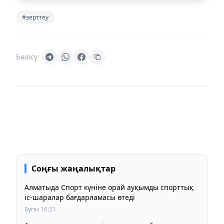
#зерттеу
Бөлісу:
Соңғы жаңалықтар
Алматыда Спорт күніне орай ауқымды спорттық
іс-шаралар бағдарламасы өтеді
Бүгін 16:31