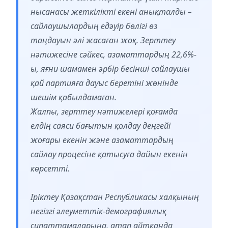
нысанасы жеткілікті екені анықталды –
сайлаушылардың едәуір бөлігі өз
таңдауын әлі жасаған жоқ. Зерттеу
нәтижесіне сәйкес, азаматтардың 22,6%-
ы, яғни шамамен әрбір бесінші сайлаушы
қай партияға дауыс беретіні жөнінде
шешім қабылдамаған.
Жалпы, зерттеу нәтижелері қоғамда
елдің саяси бағытын қолдау деңгейі
жоғары екенін және азаматтардың
сайлау процесіне қатысуға дайын екенін
көрсетті.
Іріктеу Қазақстан Республикасы халқының
негізгі әлеуметтік-демографиялық
сипаттамаларына, атап айтқанда