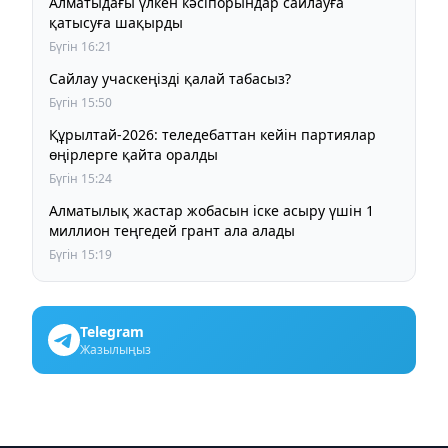
Алматыдағы үлкен кәсіпорындар сайлауға
қатысуға шақырды
Бүгін 16:21
Сайлау учаскеңізді қалай табасыз?
Бүгін 15:50
Құрылтай-2026: теледебаттан кейін партиялар
өңірлерге қайта оралды
Бүгін 15:24
Алматылық жастар жобасын іске асыру үшін 1
миллион теңгедей грант ала алады
Бүгін 15:19
Telegram
Жазылыңыз