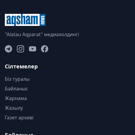
"Alatau Aqparat" медиахолдингі
Сілтемелер
Біз туралы
Байланыс
Жарнама
Жазылу
Газет архиві
Байланыс