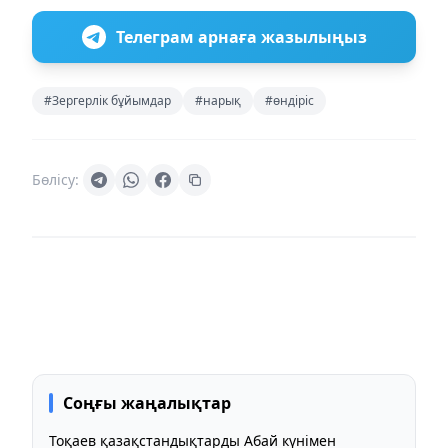
Телеграм арнаға жазылыңыз
#Зергерлік бұйымдар
#нарық
#өндіріс
Бөлісу:
Соңғы жаңалықтар
Тоқаев қазақстандықтарды Абай күнімен