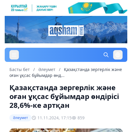
Басты бет
/
Әлеумет
/
Қазақстанда зергерлік және
оған ұқсас бұйымдар өнд...
Қазақстанда зергерлік және
оған ұқсас бұйымдар өндірісі
28,6%-ке артқан
11.11.2024, 17:15
859
Әлеумет