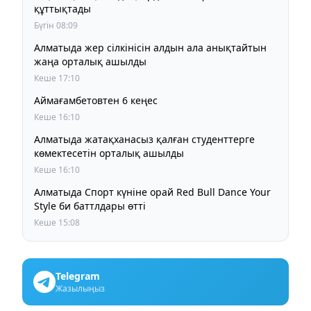
құттықтады
Бүгін 08:09
Алматыда жер сілкінісін алдын ала анықтайтын
жаңа орталық ашылды
Кеше 17:10
Аймағамбетовтен 6 кеңес
Кеше 16:10
Алматыда жатақханасыз қалған студенттерге
көмектесетін орталық ашылды
Кеше 16:10
Алматыда Спорт күніне орай Red Bull Dance Your
Style би баттлдары өтті
Кеше 15:08
Telegram
Жазылыңыз