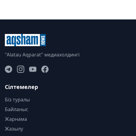
"Alatau Aqparat" медиахолдингі
Сілтемелер
Біз туралы
Байланыс
Жарнама
Жазылу