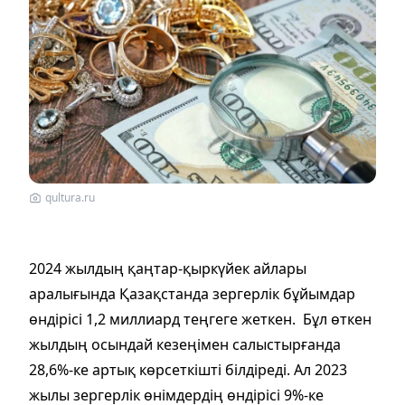
qultura.ru
2024 жылдың қаңтар-қыркүйек айлары
аралығында Қазақстанда зергерлік бұйымдар
өндірісі 1,2 миллиард теңгеге жеткен. Бұл өткен
жылдың осындай кезеңімен салыстырғанда
28,6%-ке артық көрсеткішті білдіреді. Ал 2023
жылы зергерлік өнімдердің өндірісі 9%-ке