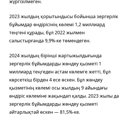
жүргізілмеген.
2023 жылдың қорытындысы бойынша зергерлік
бұйымдар өндірісінің көлемі 1,2 миллиард
теңгені құрады, бұл 2022 жылмен
салыстырғанда 9,9%-ке төмендеген.
2024 жылдың бірінші жартыжылдығында
зергерлік бұйымдарды жөндеу қызметі 1
миллиард теңгеден астам көлемге жетті, бұл
көрсеткіш бірден 4 есе өскен. Бұл жөндеу
қызметінің көлемі осы жылдың 9 айындағы
өндіріс көлеміне жақындап қалды. 2023 жылы да
зергерлік бұйымдарды жөндеу қызметі
айтарлықтай өскен — 81,5%-ке.