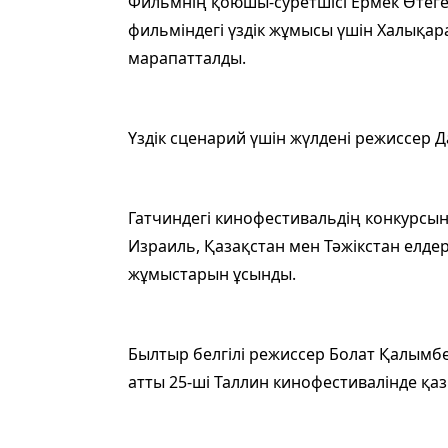
Фильмнің қоюшы-суретшісі Ермек Өтег
фильміндегі үздік жұмысы үшін Халық
марапатталды.
Үздік сценарий үшін жүлдені режиссер 
Гатчиндегі кинофестивальдің конкурсын
Израиль, Қазақстан мен Тәжікстан елдер
жұмыстарын ұсынды.
Былтыр белгілі режиссер Болат Қалымбе
атты 25-ші Таллин кинофестивалінде қа