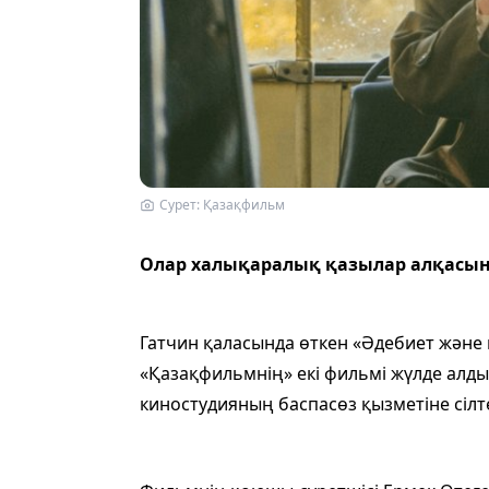
Сурет: Қазақфильм
Олар халықаралық қазылар алқасы
Гатчин қаласында өткен «Әдебиет және
«Қазақфильмнің» екі фильмі жүлде алды
киностудияның баспасөз қызметіне сілт