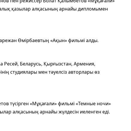
енов пен режиссер Болат Қалымбетов «Мұқағали»
аралық қазылар алқасының арнайы дипломымен
Дарежан Өмірбаевтың «Ақын» фильмі алды.
а Ресей, Беларусь, Қырғызстан, Армения,
інің студиялары мен тәуелсіз авторлары өз
тов түсірген «Мұқағали» фильмі «Темные ночи»
зылар алқасының арнайы жүлдесін иеленген еді.