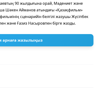
аевтың 90 жылдығына орай, Мәдениет және
нша Шәкен Айманов атындағы «Қазақфильм»
 фильмінің сценарийін белгілі жазушы Жүсіпбек
ен және Ғазиз Насыровпен бірге жазды.
м арнаға жазылыңыз