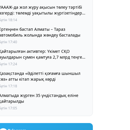
ҮАААЖ-да жол жүру ақысын төлеу тәртібі
өзгерді: төлемді уақытылы жүргізетіндер
үшін жол жүру құны бұрынғы деңгейде
Бүгін 18:14
сақталады
Ертеңнен бастап Алматы – Тараз
автомобиль жолында жөндеу басталады
Бүгін 17:40
Қайтарылған активтер: Үкімет СҚО
ауылдарын сумен қамтуға 2,7 млрд теңге
бөлді
Бүгін 17:24
Қазақстанда «Әділетті қоғамға шыншыл
сөз» атты кітап жарық көрді
Бүгін 17:18
Алматыда жүрген 35 үндістандық еліне
қайтарылды
Бүгін 17:05