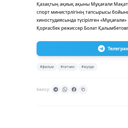
Қазақтың ақиық ақыны Мұқағали Мақат
спорт министрлігінің тапсырысы бойы
киностудиясында түсірілген «Мұқағали»
Қорғасбек режиссер Болат Қалымбетовп
Телегра
#фильм
#гатчин
#жүлде
Бөлісу: