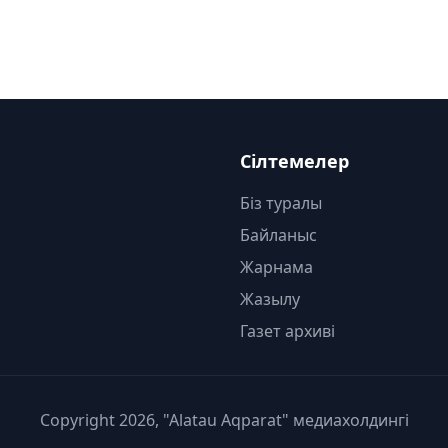
Сілтемелер
Біз туралы
Байланыс
Жарнама
Жазылу
Газет архиві
Copyright 2026, "Alatau Aqparat" медиахолдингі