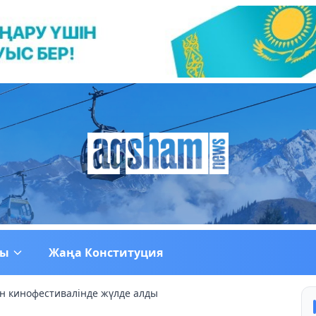
ғы
Жаңа Конституция
н кинофестивалінде жүлде алды