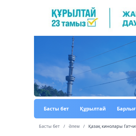
Басты бет
Құрылтай
Барлы
Басты бет
/
Әлем
/
Қазақ кинолары Гатчи