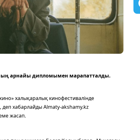
ның арнайы дипломымен марапатталды.
 кино» халықаралық кинофестивалінде
, деп хабарлайды Almaty-akshamy.kz
еме жасап.