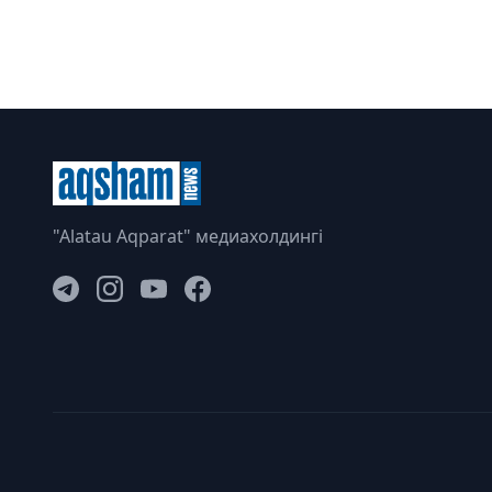
"Alatau Aqparat" медиахолдингі