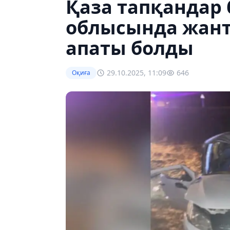
Қаза тапқандар 
облысында жант
апаты болды
29.10.2025, 11:09
646
Оқиға