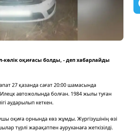
-көлік оқиғасы болды, - деп хабарлайды
апат 27 қазанда сағат 20:00 шамасында
-Илецк автожолында болған. 1984 жылы туған
ігі аударылып кеткен.
шы оқиға орнында көз жұмды. Жүргізушінің өзі
лар түрлі жарақатпен ауруханаға жеткізілді.