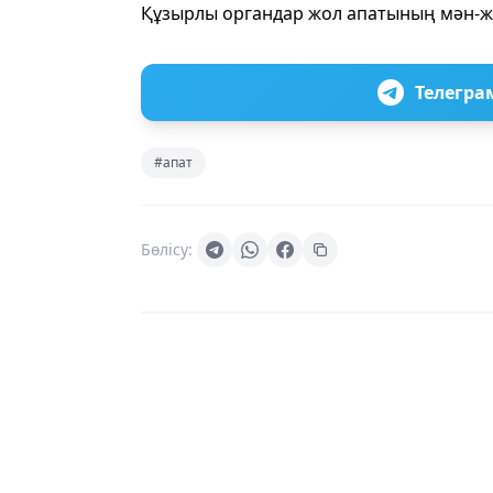
Құзырлы органдар жол апатының мән-ж
Телегра
#апат
Бөлісу: