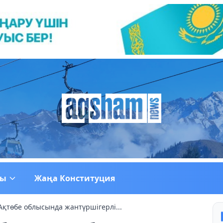
ғы
Жаңа Конституция
Ақтөбе облысында жантүршігерлі...