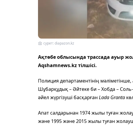
сурет: diapazon.kz
Ақтөбе облысында трассада ауыр жол
Аqshamnews.kz тілшісі.
Полиция департаментінің мәліметінше, 
Шұбарқұдық – Әйтеке би – Хобда – Соль
әйел жүргізуші басқарған
Lada Granta
көл
Апат салдарынан 1974 жылы туған жолау
және 1995 және 2015 жылы туған жолаушы