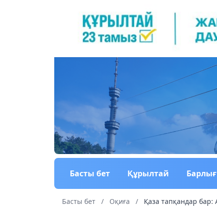
Басты бет
Құрылтай
Барлы
Басты бет
/
Оқиға
/
Қаза тапқандар бар: 