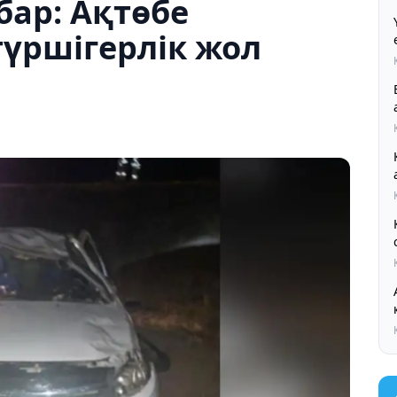
бар: Ақтөбе
үршігерлік жол