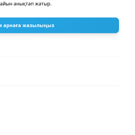
айын анықтап жатыр.
м арнаға жазылыңыз