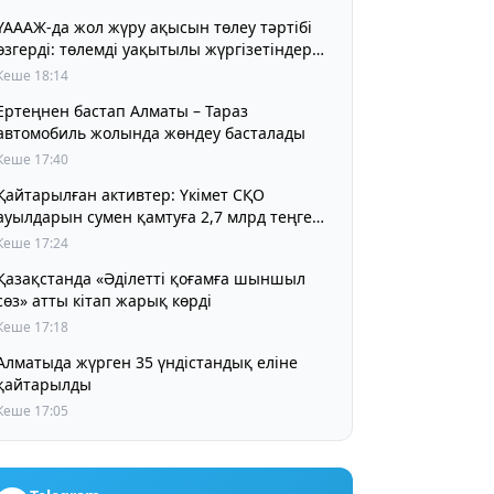
ҮАААЖ-да жол жүру ақысын төлеу тәртібі
өзгерді: төлемді уақытылы жүргізетіндер
үшін жол жүру құны бұрынғы деңгейде
Кеше 18:14
сақталады
Ертеңнен бастап Алматы – Тараз
автомобиль жолында жөндеу басталады
Кеше 17:40
Қайтарылған активтер: Үкімет СҚО
ауылдарын сумен қамтуға 2,7 млрд теңге
бөлді
Кеше 17:24
Қазақстанда «Әділетті қоғамға шыншыл
сөз» атты кітап жарық көрді
Кеше 17:18
Алматыда жүрген 35 үндістандық еліне
қайтарылды
Кеше 17:05