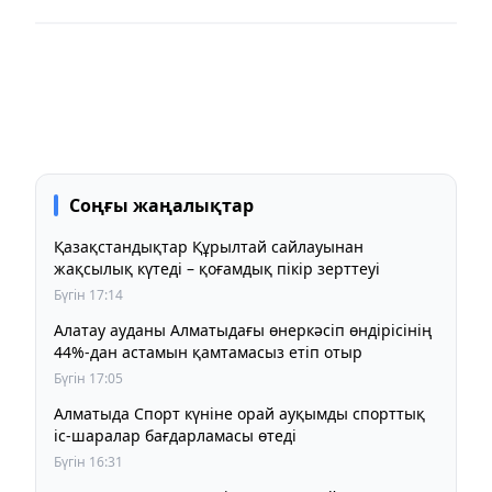
Соңғы жаңалықтар
Қазақстандықтар Құрылтай сайлауынан
жақсылық күтеді – қоғамдық пікір зерттеуі
Бүгін 17:14
Алатау ауданы Алматыдағы өнеркәсіп өндірісінің
44%-дан астамын қамтамасыз етіп отыр
Бүгін 17:05
Алматыда Спорт күніне орай ауқымды спорттық
іс-шаралар бағдарламасы өтеді
Бүгін 16:31