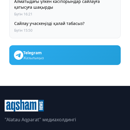
Алматыдағы үлкен кәсіпорындар сайлауға
қатысуға шақырды
Бүгін 16:21
Сайлау учаскеңізді қалай табасыз?
Бүгін 15:50
Telegram
Жазылыңыз
"Alatau Aqparat" медиахолдингі