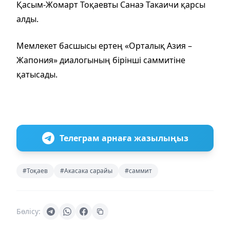
Қасым-Жомарт Тоқаевты Санаэ Такаичи қарсы
алды.
Мемлекет басшысы ертең «Орталық Азия –
Жапония» диалогының бірінші саммитіне
қатысады.
Телеграм арнаға жазылыңыз
#Тоқаев
#Акасака сарайы
#саммит
Бөлісу: