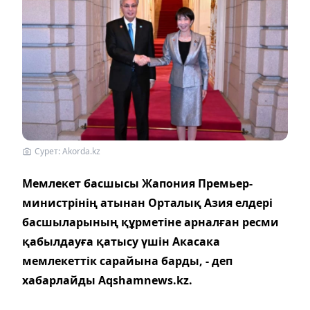
Сурет: Akorda.kz
Мемлекет басшысы Жапония Премьер-
министрінің атынан Орталық Азия елдері
басшыларының құрметіне арналған ресми
қабылдауға қатысу үшін Акасака
мемлекеттік сарайына барды, - деп
хабарлайды Aqshamnews.kz.