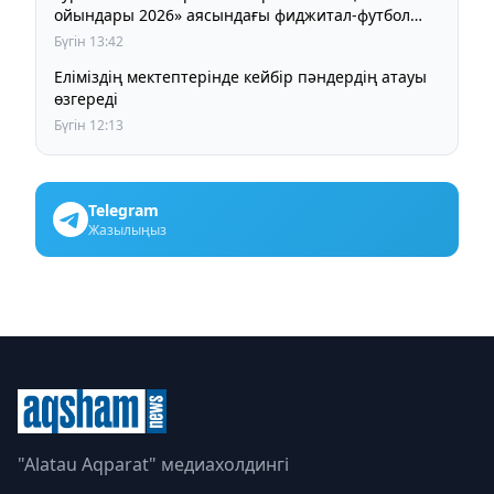
ойындары 2026» аясындағы фиджитал-футбол
жарысына қатысты
Бүгін 13:42
Еліміздің мектептерінде кейбір пәндердің атауы
өзгереді
Бүгін 12:13
Telegram
Жазылыңыз
"Alatau Aqparat" медиахолдингі