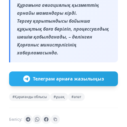
Құрамына авиациялық қызметтің
арнайы мамандары кірді.
Тергеу қорытындысы бойынша
құқықтық баға беріліп, процессуалдық
шешім қабылданады, – делінген
Қорғаныс министрлігінің
хабарламасында.
Телеграм арнаға жазылыңыз
#Қарағанды облысы
#ұшақ
#апат
Бөлісу: