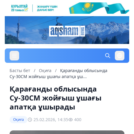
Басты бет
/
Оқиға
/
Қарағанды облысында
Су-30СМ жойғыш ұшағы апатқа ұш...
Қарағанды облысында
Су-30СМ жойғыш ұшағы
апатқа ұшырады
25.02.2026, 14:35
400
Оқиға