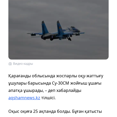
Видео кадры
Қарағанды облысында жоспарлы оқу-жаттығу
ұшулары барысында Су-30СМ жойғыш ұшағы
апатқа ұшырады, – деп хабарлайды
aqshamnews.kz
тілшісі.
Оқыс оқиға 25 ақпанда болды. Бұған қатысты