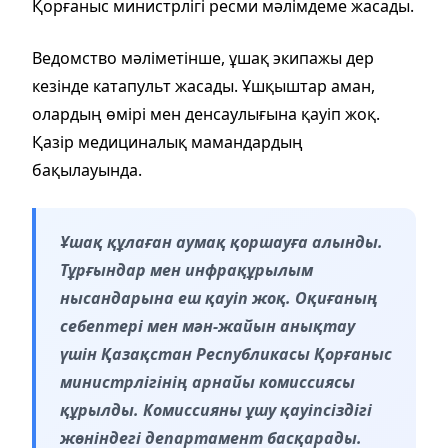
Қорғаныс министрлігі ресми мәлімдеме жасады.
Ведомство мәліметінше, ұшақ экипажы дер
кезінде катапульт жасады. Ұшқыштар аман,
олардың өмірі мен денсаулығына қауіп жоқ.
Қазір медициналық мамандардың
бақылауында.
Ұшақ құлаған аумақ қоршауға алынды.
Тұрғындар мен инфрақұрылым
нысандарына еш қауіп жоқ. Оқиғаның
себептері мен мән-жайын анықтау
үшін Қазақстан Республикасы Қорғаныс
министрлігінің арнайы комиссиясы
құрылды. Комиссияны ұшу қауіпсіздігі
жөніндегі департамент басқарады.