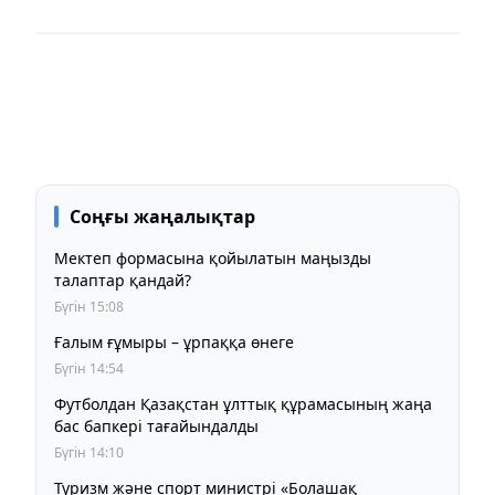
Соңғы жаңалықтар
Мектеп формасына қойылатын маңызды
талаптар қандай?
Бүгін 15:08
Ғалым ғұмыры – ұрпаққа өнеге
Бүгін 14:54
Футболдан Қазақстан ұлттық құрамасының жаңа
бас бапкері тағайындалды
Бүгін 14:10
Туризм және спорт министрі «Болашақ