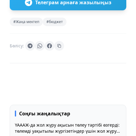
Телеграм арнаға жазылыңыз
#Жаңа мектеп
#бюджет
Бөлісу:
Соңғы жаңалықтар
ҮАААЖ-да жол жүру ақысын төлеу тәртібі өзгерді:
төлемді уақытылы жүргізетіндер үшін жол жүру