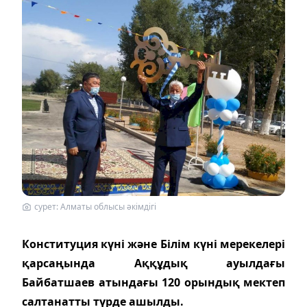
сурет: Алматы облысы әкімдігі
Конституция күні және Білім күні мерекелері
қарсаңында Аққұдық ауылдағы
Байбатшаев атындағы 120 орындық мектеп
салтанатты түрде ашылды.