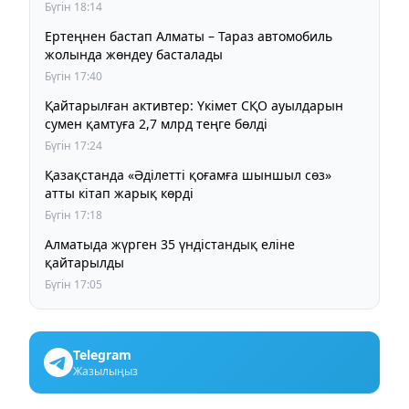
құны бұрынғы деңгейде сақталады
Бүгін 18:14
Ертеңнен бастап Алматы – Тараз автомобиль
жолында жөндеу басталады
Бүгін 17:40
Қайтарылған активтер: Үкімет СҚО ауылдарын
сумен қамтуға 2,7 млрд теңге бөлді
Бүгін 17:24
Қазақстанда «Әділетті қоғамға шыншыл сөз»
атты кітап жарық көрді
Бүгін 17:18
Алматыда жүрген 35 үндістандық еліне
қайтарылды
Бүгін 17:05
Telegram
Жазылыңыз