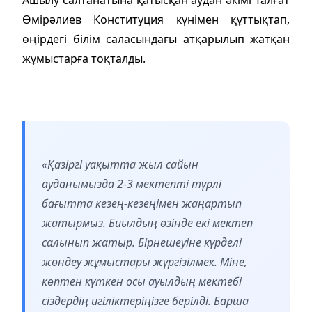
Өмірәлиев Конституция күнімен құттықтап,
өңірдегі білім саласындағы атқарылып жатқан
жұмыстарға тоқталды.
«Қазіргі уақытта жыл сайын
ауданымызда 2-3 мектепті түрлі
бағытта кезең-кезеңімен жаңартып
жатырмыз. Биылдың өзінде екі мектеп
салынып жатыр. Бірнешеуіне күрделі
жөндеу жұмыстары жүргізілмек. Міне,
көптен күткен осы ауылдың мектебі
сіздердің игіліктеріңізге берілді. Барша