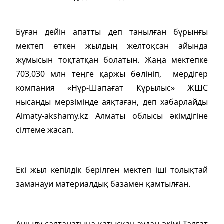
Бұған дейін апатты деп танылған бұрынғы
мектеп өткен жылдың желтоқсан айында
жұмысын тоқтатқан болатын. Жаңа мектепке
703,030 млн теңге қаржы бөлініп, мердігер
компания «Нұр-Шапағат Кұрылыс» ЖШС
нысанды мерзімінде аяқтаған, деп хабарлайды
Almaty-akshamy.kz Алматы облысы әкімдігіне
сілтеме жасап.
Екі жыл кепілдік берілген мектеп іші толықтай
заманауи материалдық базамен қамтылған.
Ашылу салтанатына қатысқан аудан әкімі Талғат