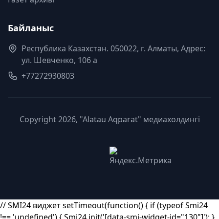
Байланыс
Республика Казахстан. 050022, г. Алматы, Адрес:
ул. Шевченко, 106 а
+77272930803
Copyright 2026, "Alatau Aqparat" медиахолдингі
// SMI24 виджет setTimeout(function() { if (typeof Smi24
!== 'undefined') { Smi24.init('[data-smi-widget-id="130"]'); }