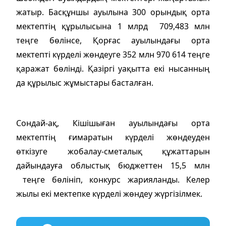
жатыр. Басқұншы ауылына 300 орындық орта
мектептің құрылысына 1 млрд 709,483 млн
теңге бөлінсе, Қорғас ауылындағы орта
мектепті күрделі жөндеуге 352 млн 970 614 теңге
қаражат бөлінді. Қазіргі уақытта екі нысанның
да құрылыс жұмыстары басталған.
Сондай-ақ, Кішішыған ауылындағы орта
мектептің ғимаратын күрделі жөндеуден
өткізуге жобалау-сметалық құжаттарын
дайындауға облыстық бюджеттен 15,5 млн
теңге бөлініп, конкурс жарияланды. Келер
жылы екі мектепке күрделі жөндеу жүргізілмек.