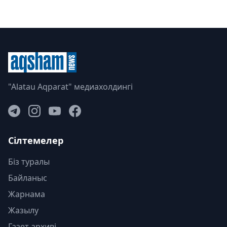
"Alatau Aqparat" медиахолдингі
Сілтемелер
Біз туралы
Байланыс
Жарнама
Жазылу
Газет архиві