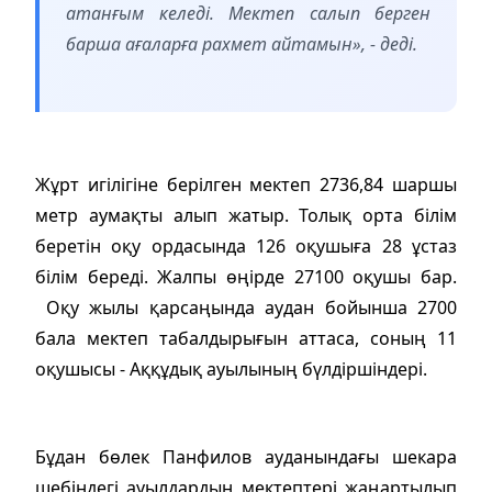
атанғым келеді. Мектеп салып берген
барша ағаларға рахмет айтамын», - деді.
Жұрт игілігіне берілген мектеп 2736,84 шаршы
метр аумақты алып жатыр. Толық орта білім
беретін оқу ордасында 126 оқушыға 28 ұстаз
білім береді. Жалпы өңірде 27100 оқушы бар.
Оқу жылы қарсаңында аудан бойынша 2700
бала мектеп табалдырығын аттаса, соның 11
оқушысы - Аққұдық ауылының бүлдіршіндері.
Бұдан бөлек Панфилов ауданындағы шекара
шебіндегі ауылдардың мектептері жаңартылып