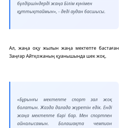
бүлдіршіндерді жаңа Білім күнімен
құттықтаймын», - деді аудан басшысы.
Ал, жаңа оқу жылын жаңа мектепте бастаған
Заңғар Айтқожаның қуанышында шек жоқ.
«Бұрынғы мектепте спорт зал жоқ
болатын. Жазда далада жүретін едік. Енді
жаңа мектепте бәрі бар. Мен спортпен
айналысамын. Болашақта чемпион