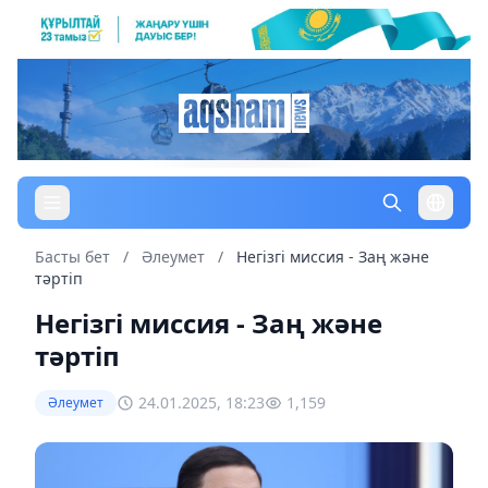
Басты бет
/
Әлеумет
/
Негізгі миссия - Заң және
тәртіп
Негізгі миссия - Заң және
тәртіп
24.01.2025, 18:23
1,159
Әлеумет