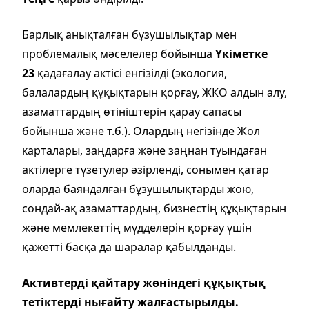
Барлық анықталған бұзушылықтар мен
проблемалық мәселелер бойынша
Үкіметке
23
қадағалау актісі енгізілді (экология,
балалардың құқықтарын қорғау, ЖКО алдын алу,
азаматтардың өтініштерін қарау сапасы
бойынша және т.б.). Олардың негізінде Жол
карталары, заңдарға және заңнан туындаған
актілерге түзетулер әзірленді, сонымен қатар
оларда баяндалған бұзушылықтарды жою,
сондай-ақ азаматтардың, бизнестің құқықтарын
және мемлекеттің мүдделерін қорғау үшін
қажетті басқа да шаралар қабылданды.
Активтерді қайтару жөніндегі құқықтық
тетіктерді нығайту жалғастырылды.