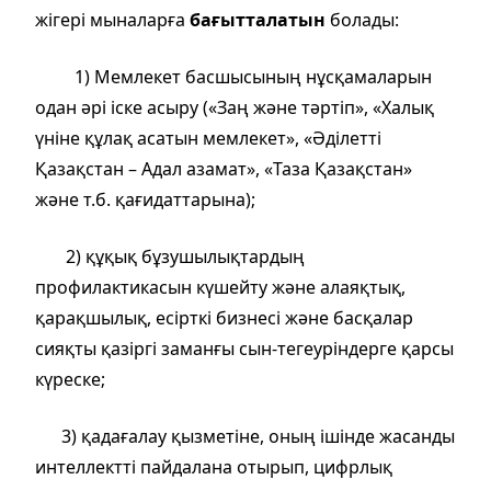
жігері мыналарға
бағытталатын
болады:
1) Мемлекет басшысының нұсқамаларын
одан әрі іске асыру («Заң және тәртіп», «Халық
үніне құлақ асатын мемлекет», «Әділетті
Қазақстан – Адал азамат», «Таза Қазақстан»
және т.б. қағидаттарына);
2) құқық бұзушылықтардың
профилактикасын күшейту және алаяқтық,
қарақшылық, есірткі бизнесі және басқалар
сияқты қазіргі заманғы сын-тегеуріндерге қарсы
күреске;
3) қадағалау қызметіне, оның ішінде жасанды
интеллектті пайдалана отырып, цифрлық