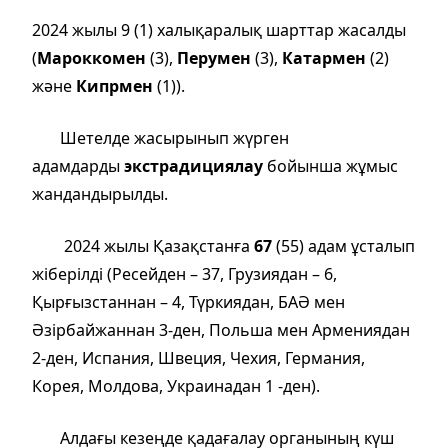
2024 жылы 9 (1) халықаралық шарттар жасалды
(
Мароккомен
(3),
Перумен
(3),
Катармен
(2)
және
Кипрмен
(1)).
Шетелде жасырынып жүрген
адамдарды
экстрадициялау
бойынша жұмыс
жандандырылды.
2024 жылы Қазақстанға
67
(55) адам ұсталып
жіберілді (Ресейден – 37, Грузиядан – 6,
Қырғызстаннан – 4, Түркиядан, БАӘ мен
Әзірбайжаннан 3-ден, Польша мен Армениядан
2-ден, Испания, Швеция, Чехия, Германия,
Корея, Молдова, Украинадан 1 -ден).
Алдағы кезеңде қадағалау органының күш