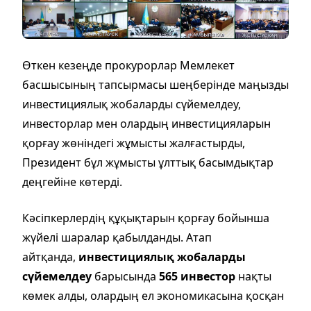
Өткен кезеңде прокурорлар Мемлекет
басшысының тапсырмасы шеңберінде маңызды
инвестициялық жобаларды сүйемелдеу,
инвесторлар мен олардың инвестицияларын
қорғау жөніндегі жұмысты жалғастырды,
Президент бұл жұмысты ұлттық басымдықтар
деңгейіне көтерді.
Кәсіпкерлердің құқықтарын қорғау бойынша
жүйелі шаралар қабылданды. Атап
айтқанда,
инвестициялық жобаларды
сүйемелдеу
барысында
565 инвестор
нақты
көмек алды, олардың ел экономикасына қосқан