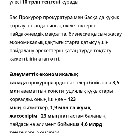
үлесі
10 трлн теңгені
құрады.
Бас Прокурор прокуратура мен басқа да құқық
қорғау органдарының өкілеттіктерін
пайдакүнемдік мақсатта, бизнеске қысым жасау,
экономикалық қақтығыстарға қатысу үшін
пайдалану әрекеттерін қатаң түрде тоқтату
қажеттілігін атап өтті.
Әлеуметтік-экономикалық
салада
прокурорлардың актілері бойынша
3,5
млн
азаматтың конституциялық құқықтары
қорғалды, оның ішінде –
123
мың
қызметкер,
1,9 млн-ға жуық
жасөспірім
,
23 мыңнан
астам баланың
пайдасына алимент бойынша
4,6 млрд
теңге
қарыз өндірілді.