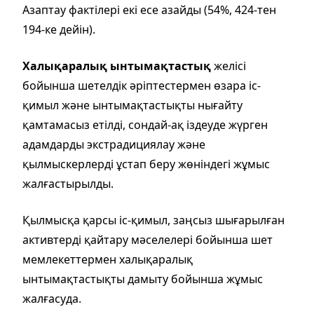
Азаптау фактілері екі есе азайды (54%, 424-тен
194-ке дейін).
Халықаралық ынтымақтастық
желісі
бойынша шетелдік әріптестермен өзара іс-
қимыл және ынтымақтастықты нығайту
қамтамасыз етілді, сондай-ақ іздеуде жүрген
адамдарды экстрадициялау және
қылмыскерлерді ұстап беру жөніндегі жұмыс
жалғастырылды.
Қылмысқа қарсы іс-қимыл, заңсыз шығарылған
активтерді қайтару мәселелері бойынша шет
мемлекеттермен халықаралық
ынтымақтастықты дамыту бойынша жұмыс
жалғасуда.