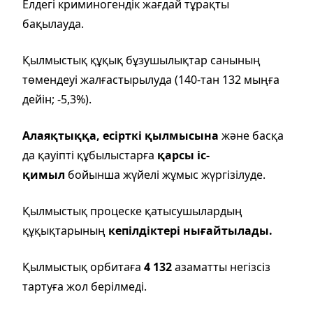
Елдегі криминогендік жағдай тұрақты
бақылауда.
Қылмыстық құқық бұзушылықтар санының
төмендеуі жалғастырылуда (140-тан 132 мыңға
дейін; -5,3%).
Алаяқтыққа, есірткі қылмысына
және басқа
да қауіпті құбылыстарға
қарсы іс-
қимыл
бойынша жүйелі жұмыс жүргізілуде.
Қылмыстық процеске қатысушылардың
құқықтарының
кепілдіктері нығайтылады.
Қылмыстық орбитаға
4 132
азаматты негізсіз
тартуға жол берілмеді.