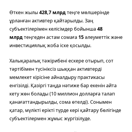
Өткен жылы
428,7 млрд
теңге мөлшерінде
ұрланған активтер қайтарылды. Заң
субъектілерімен келісімдер бойынша
48
млрд
теңгеден астам сомаға
15
әлеуметтік және
инвестициялық жоба іске қосылды.
Халықаралық тәжірибені ескере отырып, сот
тәртібімен түсініксіз шыққан активтерді
мемлекет кірісіне айналдыру практикасы
енгізілді. Қазіргі таңда нәтиже бар екенін айта
кету жөн болады (10 миллион долларға талап
қанағаттандырылды, сома өтелді). Сонымен
қатар, мүлікті ерікті түрде кері қайтару бөлігінде
субъектілермен жұмыс жүргізілуде.