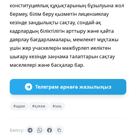
конституциялық құқықтарының бұзылуына жол
бермеу, білім беру қызметін лицензиялау
кезінде заңдылықты сақтау, сондай-ақ
кадрлардың біліктілігін арттыру және қайта
даярлау бағдарламалары, мемлекет мұқтажы
үшін жер учаскелерін мәжбүрлеп иеліктен
шығару кезінде заңнама талаптарын сақтау
мәселелері және басқалар бар.
Телеграм арнаға жазылыңыз
#адам
#қоғам
#заң
Бөлісу: