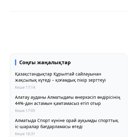
Соңғы жаңалықтар
Қазақстандықтар Құрылтай сайлауынан
жақсылық күтеді – қоғамдық пікір зерттеуі
Кеше 17:14
Алатау ауданы Алматыдағы өнеркәсіп өндірісінің
44%-дан астамын қамтамасыз етіп отыр
Кеше 17:05
Алматыда Спорт күніне орай ауқымды спорттық
іс-шаралар бағдарламасы өтеді
Кеше 16:31