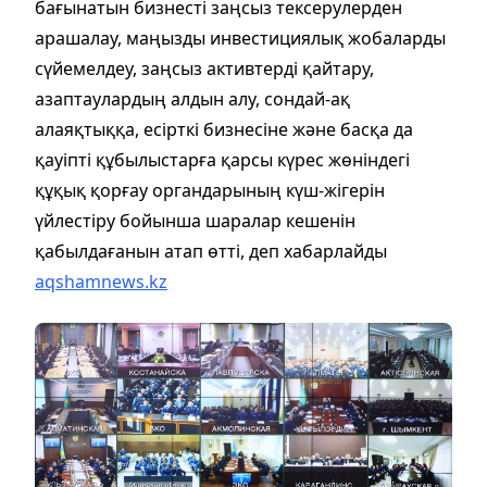
бағынатын бизнесті заңсыз тексерулерден
арашалау, маңызды инвестициялық жобаларды
сүйемелдеу, заңсыз активтерді қайтару,
азаптаулардың алдын алу, сондай-ақ
алаяқтыққа, есірткі бизнесіне және басқа да
қауіпті құбылыстарға қарсы күрес жөніндегі
құқық қорғау органдарының күш-жігерін
үйлестіру бойынша шаралар кешенін
қабылдағанын атап өтті, деп хабарлайды
aqshamnews.kz