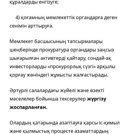
құралдарды енгізуге;
4) қоғамның мемлекеттік органдарға деген
сенімін арттыруға.
Мемлекет басшысының тапсырмалары
шеңберінде прокуратура органдары заңсыз
шығарылған активтерді қайтару, сондай-ақ
инвесторларды «прокурорлық сүзгі» арқылы
қорғау жөніндегі жұмысты жалғастырады.
Әртүрлі салалардағы жүйелі және өзекті
мәселелер бойынша тексерулер
жүргізу
жоспарланған.
Олардың қатарында азаптауға қарсы іс-қимыл
және қылмыстық процесте азаматтардың