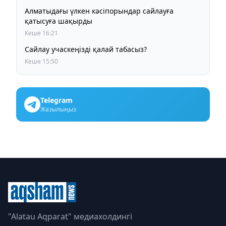
Алматыдағы үлкен кәсіпорындар сайлауға
қатысуға шақырды
Кеше 16:21
Сайлау учаскеңізді қалай табасыз?
Кеше 15:50
Telegram
Жазылыңыз
"Alatau Aqparat" медиахолдингі