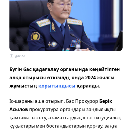
gov.kz
Бүгін бас қадағалау органында кеңейтілген
алқа отырысы өткізілді, онда 2024 жылғы
жұмыстың
қорытындысы
қаралды.
Іс-шараны аша отырып, Бас Прокурор
Берік
Асылов
прокуратура органдары заңдылықты
қамтамасыз ету, азаматтардың конституциялық
құқықтары мен бостандықтарын қорғау, заңға