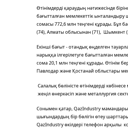
Өтінімдерді қараудың нәтижесінде бірінш
бағытталған мемлекеттік ынталандыру
сомасы 772,6 млн теңгені құрады. Бұл б
(74), Алматы облысынан (71), Шымкент (6
Екінші бағыт - отандық өңделген тауарл
нарыққа ілгерілетуге бағытталған мем
сома 20,1 млн теңгені құрады. Өтінім 
Павлодар және Қостанай облыстары ме
Салалық бөліністе өтінімдерді көбінесе
жеңіл өнеркәсіп және металлургия сект
Сонымен қатар, QazIndustry мамандары
шығындардың бір бөлігін өтеу шарттары 
QazIndustry өкілдері телефон арқылы ко