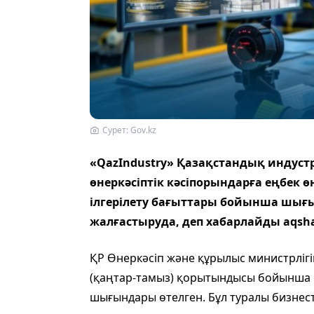
Сурет: Gov.kz
«QazIndustry» Қазақстандық индуст
өнеркәсіптік кәсіпорындарға еңбек ө
ілгерілету бағыттары бойынша шығы
жалғастыруда, деп хабарлайды aqsh
ҚР Өнеркәсіп және құрылыс министрліг
(қаңтар-тамыз) қорытындысы бойынша о
шығындары өтелген. Бұл туралы бизнес