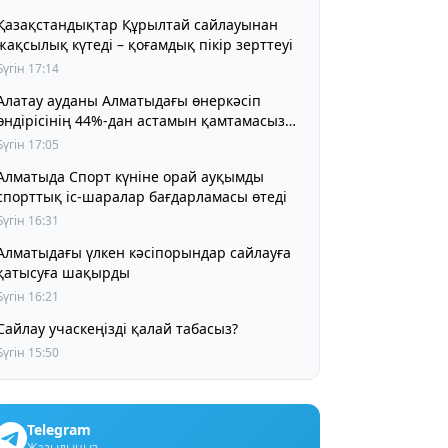
Қазақстандықтар Құрылтай сайлауынан
жақсылық күтеді – қоғамдық пікір зерттеуі
Бүгін 17:14
Алатау ауданы Алматыдағы өнеркәсіп
өндірісінің 44%-дан астамын қамтамасыз
етіп отыр
Бүгін 17:05
Алматыда Спорт күніне орай ауқымды
спорттық іс-шаралар бағдарламасы өтеді
Бүгін 16:31
Алматыдағы үлкен кәсіпорындар сайлауға
қатысуға шақырды
Бүгін 16:21
Сайлау учаскеңізді қалай табасыз?
Бүгін 15:50
Telegram
Жазылыңыз