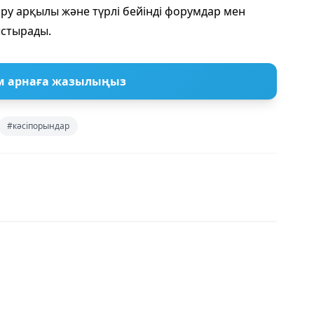
ру арқылы және түрлі бейінді форумдар мен
ыстырады.
м арнаға жазылыңыз
#кәсіпорындар