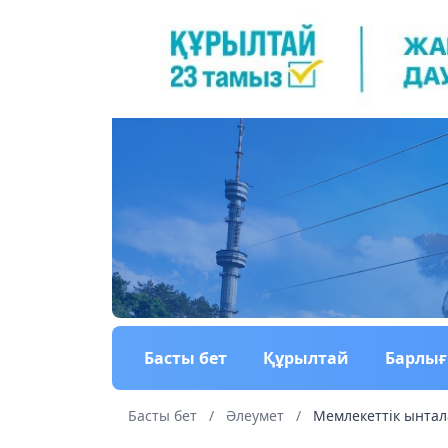
Басты бет
Құрылтай
Барлы
Басты бет
/
Әлеумет
/
Мемлекеттік ынтал