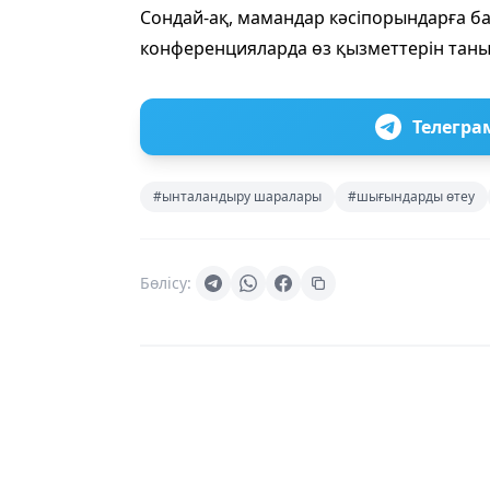
Сондай-ақ, мамандар кәсіпорындарға ба
конференцияларда өз қызметтерін тан
Телегра
#ынталандыру шаралары
#шығындарды өтеу
Бөлісу: