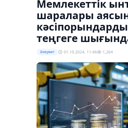
Мемлекеттік ын
шаралары аясы
кәсіпорындарды
теңгеге шығынд
01.10.2024, 11:46
1,264
Әлеумет