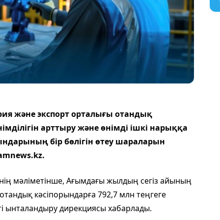
рия және экспорт орталығы отандық
німділігін арттыру және өнімді ішкі нарыққа
ндарының бір бөлігін өтеу шараларын
amnews.kz.
інің мәліметінше, Ағымдағы жылдың сегіз айының
тандық кәсіпорындарға 792,7 млн теңгеге
ті ынталандыру дирекциясы хабарлады.