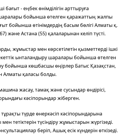
і бағыт - еңбек өнімділігін арттыруға
 шаралары бойынша өтелген қаражаттың жалпы
ағыт бойынша өтінімдердің басым бөлігі Алматы қ.
7) және Астана (55) қалаларынан келіп түсті.
арды, жұмыстар мен көрсетілетін қызметтерді ішкі
лекеттік ынталандыру шаралары бойынша өтелген
беру бойынша көшбасшы өңірлер Батыс Қазақстан,
н Алматы қаласы болды.
 машина жасау, тамақ және сусындар өндірісі,
орындағы кәсіпорындар жіберген.
 тұрақты түрде өнеркәсіп кәсіпорындарына
мен тетіктерін түсіндіру жұмыстарын жүргізеді.
нсультациялар беріп, Ашық есік күндерін өткізеді.