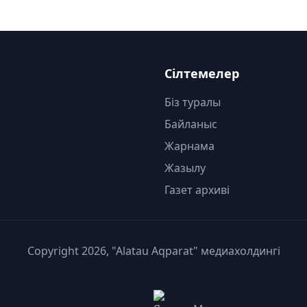
Сілтемелер
Біз туралы
Байланыс
Жарнама
Жазылу
Газет архиві
Copyright 2026, "Alatau Aqparat" медиахолдингі