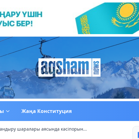
ғы
Жаңа Конституция
андыру шаралары аясында кәсіпорын...