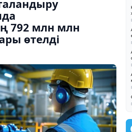
таландыру
нда
ң 792 млн млн
ары өтелді