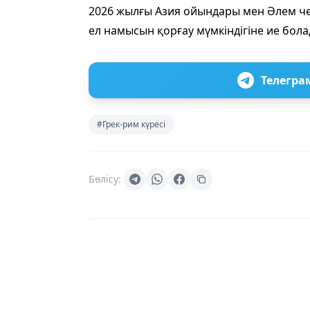
2026 жылғы Азия ойындары мен Әлем че
ел намысын қорғау мүмкіндігіне ие бола
Телегра
#Грек-рим күресі
Бөлісу: