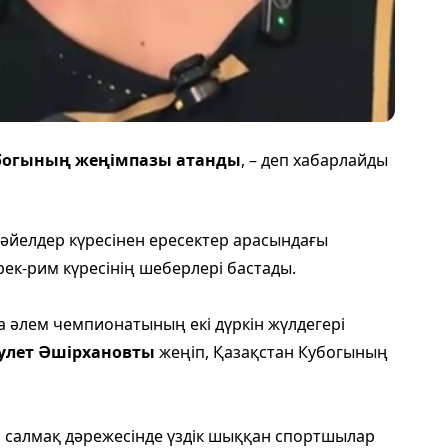
убогының жеңімпазы атанды
, – деп хабарлайды
 әйелдер күресінен ересектер арасындағы
рек-рим күресінің шеберлері бастады.
а әлем чемпионатының екі дүркін жүлдегері
улет Әшірхановты
жеңіп, Қазақстан Кубогының
әр салмақ дәрежесінде үздік шыққан спортшылар