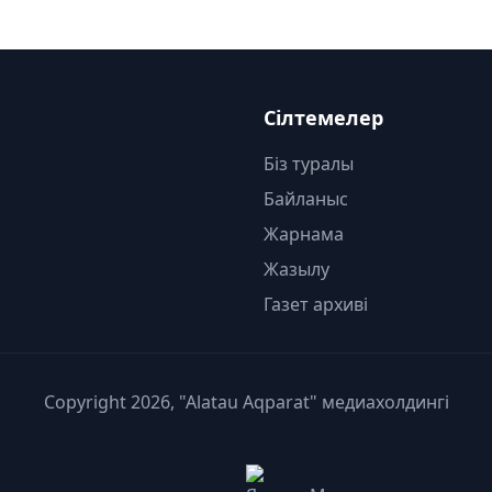
Сілтемелер
Біз туралы
Байланыс
Жарнама
Жазылу
Газет архиві
Copyright 2026, "Alatau Aqparat" медиахолдингі