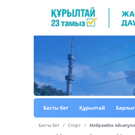
Басты бет
Құрылтай
Барлы
Басты бет
/
Спорт
/
Мейрамбек Айнағұлов