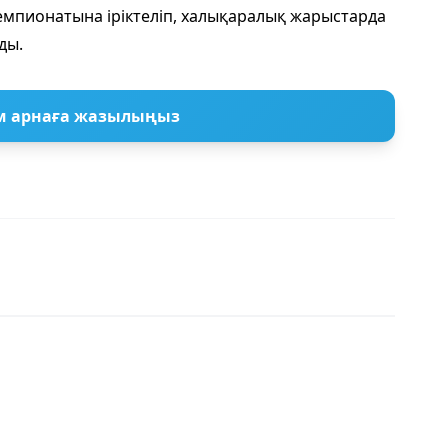
мпионатына іріктеліп, халықаралық жарыстарда
ды.
м арнаға жазылыңыз