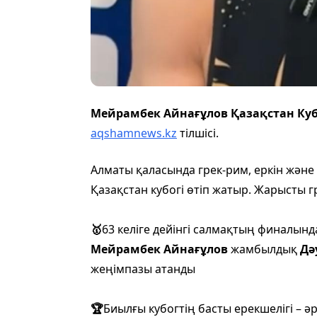
Мейрамбек Айнағұлов Қазақстан К
aqshamnews.kz
тілшісі.
Алматы қаласында грек-рим, еркін және
Қазақстан кубогі өтіп жатыр. Жарысты г
🥇
63 келіге дейінгі салмақтың финалынд
Мейрамбек Айнағұлов
жамбылдық
Дә
жеңімпазы атанды
🏆
Биылғы кубогтің басты ерекшелігі – 