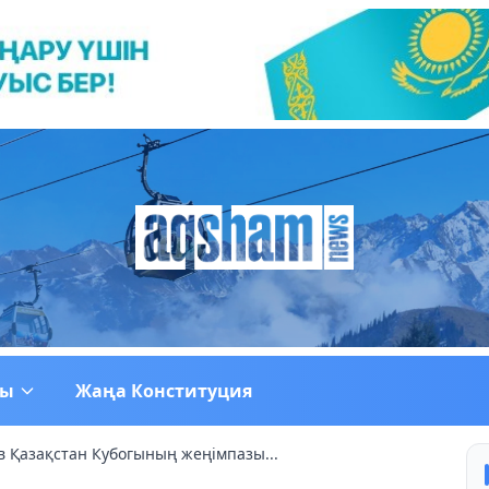
ғы
Жаңа Конституция
 Қазақстан Кубогының жеңімпазы...