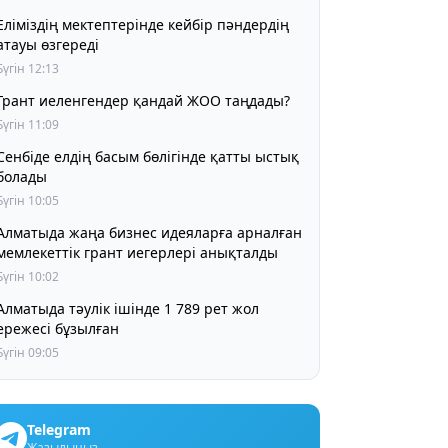
Еліміздің мектептерінде кейбір пәндердің
атауы өзгереді
Бүгін 12:13
Грант иеленгендер қандай ЖОО таңдады?
Бүгін 11:09
Сенбіде елдің басым бөлігінде қатты ыстық
болады
Бүгін 10:05
Алматыда жаңа бизнес идеяларға арналған
мемлекеттік грант иегерлері анықталды
Бүгін 10:02
Алматыда тәулік ішінде 1 789 рет жол
ережесі бұзылған
Бүгін 09:05
Telegram
Жазылыңыз