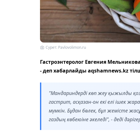
Сурет: Pavlovolimon.ru
Гастроэнтеролог Евгения Мельников
- деп хабарлайды aqshamnews.kz тілш
"Мандариндерді көп жеу қыжылды қоз
гастрит, асқазан-он екі елі ішек жа
мүмкін. Бұдан бөлек, бұл жемісте жас
газдың көбеюіне әкеледі", - деді дәріге