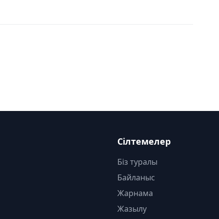
Сілтемелер
Біз туралы
Байланыс
Жарнама
Жазылу