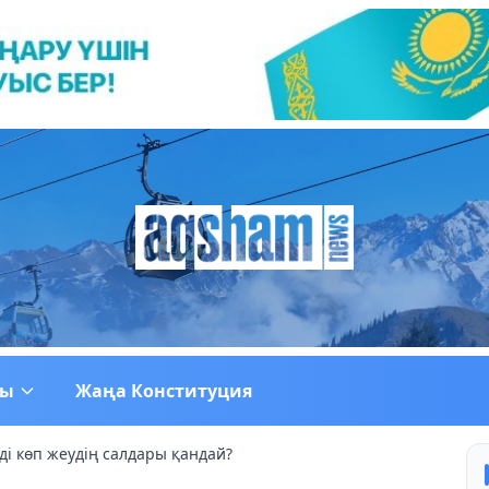
ғы
Жаңа Конституция
і көп жеудің салдары қандай?