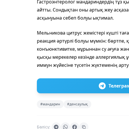
Гастроэнтеролог мандариндердің тұз 
айтты. Сондықтан оны артық жеу асқа
асқынуына себеп болуы ықтимал.
Мельникова цитрус жемістері күшті таға
реакция әртүрлі болуы мүмкін: бөртпе,
конъюнктивитке, мұрыннан су ағуға жән
қысқы мерекелер кезінде аллергиялық ұ
иммун жүйесіне түсетін жүктеменің ар
Телегра
#мандарин
#денсаулық
Бөлісу: