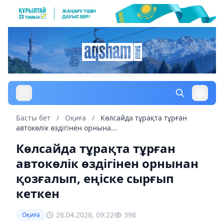
Басты бет
/
Оқиға
/
Көлсайда тұрақта тұрған
автокөлік өздігінен орнына...
Көлсайда тұрақта тұрған
автокөлік өздігінен орнынан
қозғалып, еңіске сырғып
кеткен
26.04.2026, 09:22
398
Оқиға