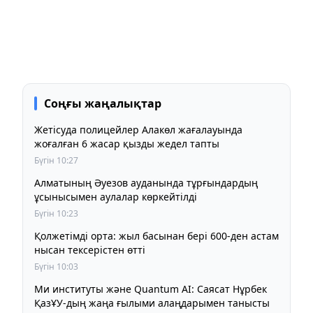
Соңғы жаңалықтар
Жетісуда полицейлер Алакөл жағалауында
жоғалған 6 жасар қызды жедел тапты
Бүгін 10:27
Алматының Әуезов ауданында тұрғындардың
ұсынысымен аулалар көркейтілді
Бүгін 10:23
Қолжетімді орта: жыл басынан бері 600-ден астам
нысан тексерістен өтті
Бүгін 10:03
Ми институты және Quantum AI: Саясат Нұрбек
ҚазҰУ-дың жаңа ғылыми алаңдарымен танысты