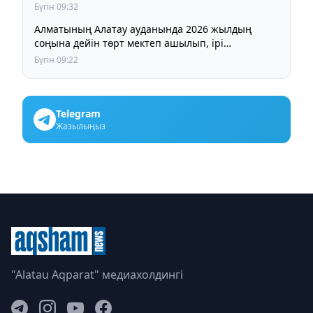
Бүгін 09:32
Алматының Алатау ауданында 2026 жылдың
соңына дейін төрт мектеп ашылып, ірі
инфрақұрылымдық жобалар аяқталады
Бүгін 09:22
Telegram
Жазылыңыз
"Alatau Aqparat" медиахолдингі