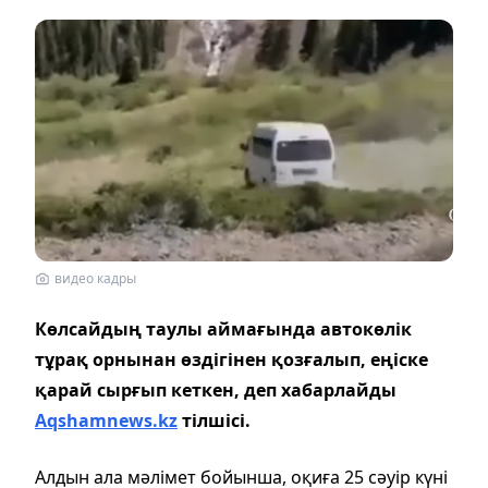
видео кадры
Көлсайдың таулы аймағында автокөлік
тұрақ орнынан өздігінен қозғалып, еңіске
қарай сырғып кеткен, деп хабарлайды
Aqshamnews.kz
тілшісі.
Алдын ала мәлімет бойынша, оқиға 25 сәуір күні