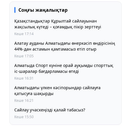
Соңғы жаңалықтар
Қазақстандықтар Құрылтай сайлауынан
жақсылық күтеді – қоғамдық пікір зерттеуі
Кеше 17:14
Алатау ауданы Алматыдағы өнеркәсіп өндірісінің
44%-дан астамын қамтамасыз етіп отыр
Кеше 17:05
Алматыда Спорт күніне орай ауқымды спорттық
іс-шаралар бағдарламасы өтеді
Кеше 16:31
Алматыдағы үлкен кәсіпорындар сайлауға
қатысуға шақырды
Кеше 16:21
Сайлау учаскеңізді қалай табасыз?
Кеше 15:50