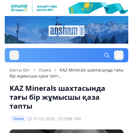
Басты бет
/
Оқиға
/
KAZ Minerals шахтасында тағы
бір жұмысшы қаза тапт...
KAZ Minerals шахтасында
тағы бір жұмысшы қаза
тапты
31.05.2026, 10:29
394
Оқиға