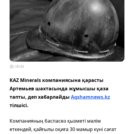
olx.kz
KAZ Minerals компаниясына қарасты
Артемьев шахтасында жұмысшы қаза
тапты, деп хабарлайды
Aqshamnews.kz
тілшісі.
Компанияның баспасөз қызметі мәлім
еткендей, қайғылы оқиға 30 мамыр күні сағат