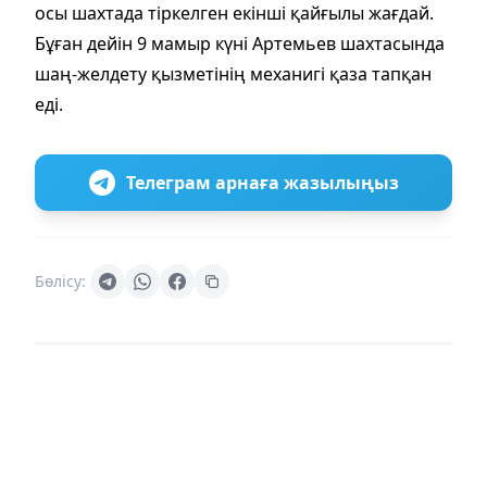
осы шахтада тіркелген екінші қайғылы жағдай.
Бұған дейін 9 мамыр күні Артемьев шахтасында
шаң-желдету қызметінің механигі қаза тапқан
еді.
Телеграм арнаға жазылыңыз
Бөлісу: