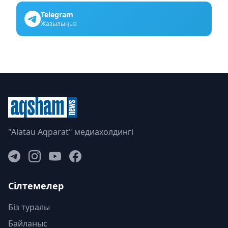
Telegram
Жазылыңыз
"Alatau Aqparat" медиахолдингі
Сілтемелер
Біз туралы
Байланыс