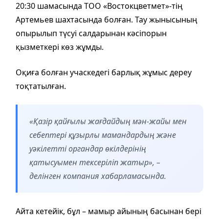
20:30 шамасында ТОО «Востокцветмет»-тің
Артемьев шахтасында болған. Тау жынысының
опырылып түсуі салдарынан кәсіпорын
қызметкері көз жұмды.
Оқиға болған учаскедегі барлық жұмыс дереу
тоқтатылған.
«Қазір қайғылы жағдайдың мән-жайы мен
себептері құзырлы мамандардың және
уәкілетті органдар өкілдерінің
қатысуымен тексеріліп жатыр», –
делінген компания хабарламасында.
Айта кетейік, бұл – мамыр айының басынан бері