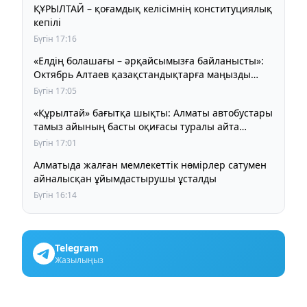
ҚҰРЫЛТАЙ – қоғамдық келісімнің конституциялық
кепілі
Бүгін 17:16
«Елдің болашағы – әрқайсымызға байланысты»:
Октябрь Алтаев қазақстандықтарға маңызды
үндеу жасады
Бүгін 17:05
«Құрылтай» бағытқа шықты: Алматы автобустары
тамыз айының басты оқиғасы туралы айта
бастады
Бүгін 17:01
Алматыда жалған мемлекеттік нөмірлер сатумен
айналысқан ұйымдастырушы ұсталды
Бүгін 16:14
Telegram
Жазылыңыз