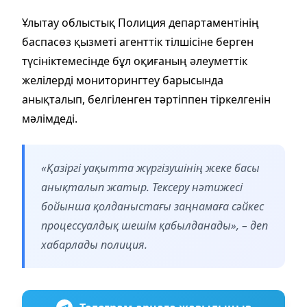
Ұлытау облыстық Полиция департаментінің
баспасөз қызметі агенттік тілшісіне берген
түсініктемесінде бұл оқиғаның әлеуметтік
желілерді мониторингтеу барысында
анықталып, белгіленген тәртіппен тіркелгенін
мәлімдеді.
«Қазіргі уақытта жүргізушінің жеке басы
анықталып жатыр. Тексеру нәтижесі
бойынша қолданыстағы заңнамаға сәйкес
процессуалдық шешім қабылданады», – деп
хабарлады полиция.