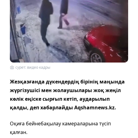
сурет: видео кадры
Жезқазғанда дүкендердің бірінің маңында
жүргізушісі мен жолаушылары жоқ жеңіл
көлік еңіске сырғып кетіп, аударылып
қалды, деп хабарлайды Aqshamnews.kz.
Оқиға бейнебақылау камераларына түсіп
қалған.