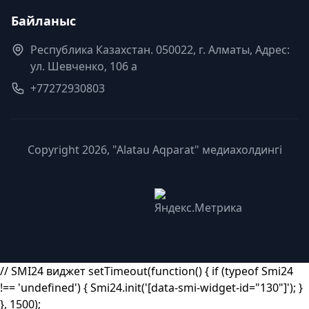
Байланыс
Республика Казахстан. 050022, г. Алматы, Адрес:
ул. Шевченко, 106 а
+77272930803
Copyright 2026, "Alatau Aqparat" медиахолдингі
// SMI24 виджет setTimeout(function() { if (typeof Smi24
!== 'undefined') { Smi24.init('[data-smi-widget-id="130"]'); }
}, 1500);