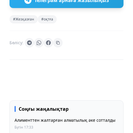
Телеграм арнаға жазылыңыз
#Жезқазған
#оқтға
Бөлісу:
Соңғы жаңалықтар
Алименттен жалтарған алматылық әке сотталды
Бүгін 17:33