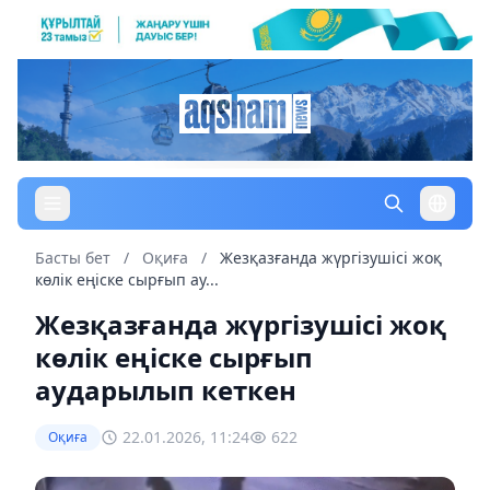
Басты бет
/
Оқиға
/
Жезқазғанда жүргізушісі жоқ
көлік еңіске сырғып ау...
Жезқазғанда жүргізушісі жоқ
көлік еңіске сырғып
аударылып кеткен
22.01.2026, 11:24
622
Оқиға