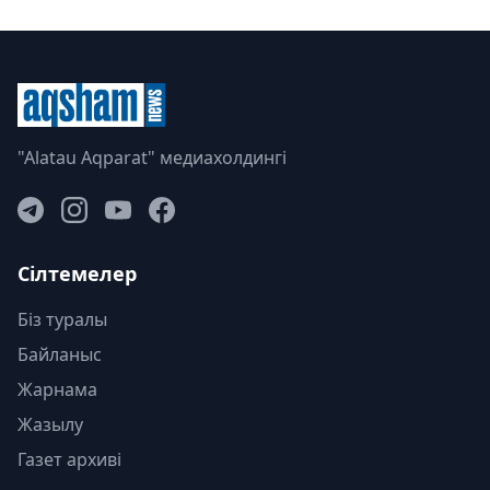
"Alatau Aqparat" медиахолдингі
Сілтемелер
Біз туралы
Байланыс
Жарнама
Жазылу
Газет архиві