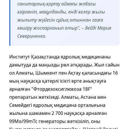
санитарлық-қорғау аймағы жобасы
әзірленіп, мақұлданды, енді келер жылы
жылыту жүйесін сұйық отыннан газға
көшіру жоспарланып отыр", – дейді Мария
Севериненко.
Институт Қазақстанда ядролық медицинаны
дамытуда да маңызды рөл атқарады. Жыл сайын
ол Алматы, Шымкент пен Ақтау қаласындағы 16
мың науқасқа қатерлі ісікті ерте анықтауға
арналған "Фтордезоксиглюкоза 18F"
препаратын жеткізеді. Алматы, Астана мен
Семейдегі ядролық медицина орталығына
жылына шамамен 2 700 науқасқа арналған
99Mo/99mTc генераторы жеткізіліп, оны