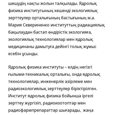
шешудің нақты жолын талқылады. Ядролық
физика институтының кешенді экологиялық
зерттеулер орталығының бастығының м.а.
Мария Севериненко институттың радиациялық
бақылаудан бастап өндірістік экологияға,
экологиялық технологиялар мен ядролық
медицинаны дамытуға дейінгі толық жұмыс
есебін ұсынды.
Ядролық физика институты – елдің негізгі
ғылыми-техникалық орталығы, онда ядролық
технологиялар, инженерлік әзірлеме мен
радиоэкологиялық зерттеулер біріктірілген.
Институт ядролық физика бойынша іргелі
зерттеу жүргізіп, радиоизотоптар мен
радиофармпрепараттар шығарады, жаңа