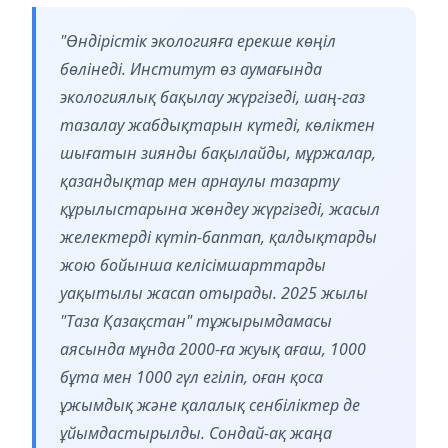
"Өндірістік экологияға ерекше көңіл
бөлінеді. Институт өз аумағында
экологиялық бақылау жүргізеді, шаң-газ
тазалау жабдықтарын күтеді, көліктен
шығатын зиянды бақылайды, мұржалар,
қазандықтар мен арнаулы тазарту
құрылыстарына жөндеу жүргізеді, жасыл
желектерді күтіп-баптап, қалдықтарды
жою бойынша келісімшарттарды
уақытылы жасап отырады. 2025 жылы
"Таза Қазақстан" тұжырымдамасы
аясында мұнда 2000-ға жуық ағаш, 1000
бұта мен 1000 гүл егіліп, оған қоса
ұжымдық және қалалық сенбіліктер де
ұйымдастырылды. Сондай-ақ жаңа