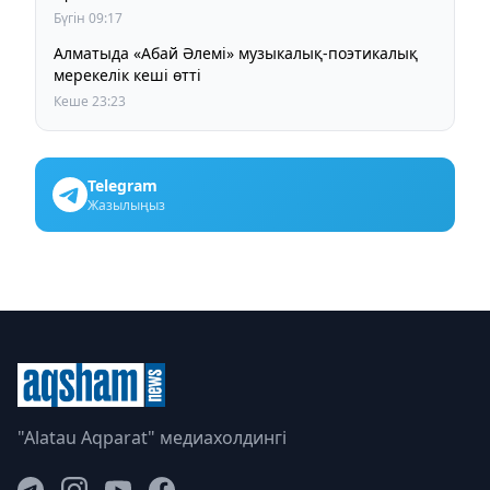
Бүгін 09:17
Алматыда «Абай Әлемі» музыкалық-поэтикалық
мерекелік кеші өтті
Кеше 23:23
Telegram
Жазылыңыз
"Alatau Aqparat" медиахолдингі