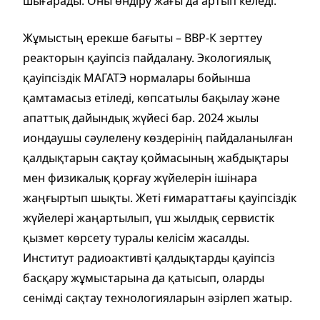
шығарады. Оны өндіру жағы да артып келеді.
Жұмыстың ерекше бағыты – ВВР-К зерттеу
реакторын қауіпсіз пайдалану. Экологиялық
қауіпсіздік МАГАТЭ нормалары бойынша
қамтамасыз етіледі, көпсатылы бақылау және
апаттық дайындық жүйесі бар. 2024 жылы
иондаушы сәулелену көздерінің пайдаланылған
қалдықтарын сақтау қоймасының жабдықтары
мен физикалық қорғау жүйелерін ішінара
жаңғыртып шықты. Жеті ғимараттағы қауіпсіздік
жүйелері жаңартылып, үш жылдық сервистік
қызмет көрсету туралы келісім жасалды.
Институт радиоактивті қалдықтарды қауіпсіз
басқару жұмыстарына да қатысып, оларды
сенімді сақтау технологияларын әзірлеп жатыр.