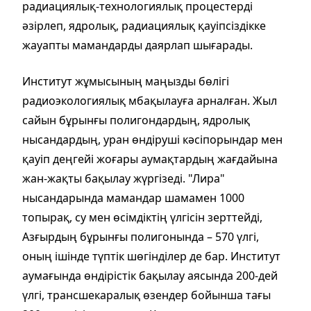
радиациялық-технологиялық процестерді
әзірлеп, ядролық, радиациялық қауіпсіздікке
жауапты мамандарды даярлап шығарады.
Институт жұмысының маңызды бөлігі
радиоэкологиялық мбақылауға арналған. Жыл
сайын бұрынғы полигондардың, ядролық
нысандардың, уран өндіруші кәсіпорындар мен
қауіп деңгейі жоғары аумақтардың жағдайына
жан-жақты бақылау жүргізеді. "Лира"
нысандарында мамандар шамамен 1000
топырақ, су мен өсімдіктің үлгісін зерттейді,
Азғырдың бұрынғы полигонында – 570 үлгі,
оның ішінде түптік шөгінділер де бар. Институт
аумағында өндірістік бақылау аясында 200-дей
үлгі, трансшекаралық өзендер бойынша тағы