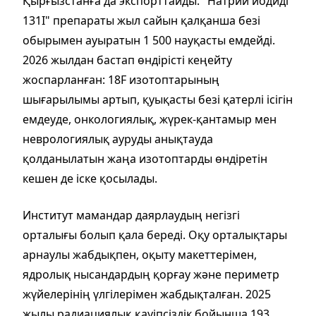
Қырғызстанға да экспорттайды. "Натрий йодиді
131I" препараты жыл сайын қалқанша безі
обырымен ауыратын 1 500 науқасты емдейді.
2026 жылдан бастап өндірісті кеңейту
жоспарланған: 18F изотоптарының
шығарылымы артып, қуықасты безі қатерлі ісігін
емдеуде, онкологиялық, жүрек-қантамыр мен
неврологиялық ауруды анықтауда
қолданылатын жаңа изотоптарды өндіретін
кешен де іске қосылады.
Институт мамандар даярлаудың негізгі
орталығы болып қала береді. Оқу орталықтары
арнаулы жабдықпен, оқыту макеттерімен,
ядролық нысандардың қорғау және периметр
жүйелерінің үлгілерімен жабдықталған. 2025
жылы радиациялық қауіпсіздік бойынша 193