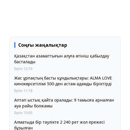
Соңғы жаңалықтар
Қазақстан азаматтығын алуға өтініш қабылдау
басталады
Бүгін 12:10
Жас ұрпақтың басты құндылықтары: ALMA LOVE
кинокөрсетілімі 500-ден астам адамды біріктірді
Бүгін 11:18
Аптап ыстық қайта оралады: 9 тамызға арналған
ауа райы болжамы
Бүгін 10:05
Алматыда бір тәулікте 2 240 рет жол ережесі
бұзылған