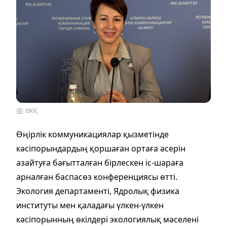
ӨКҚ
Өңірлік коммуникациялар қызметінде
кәсіпорындардың қоршаған ортаға әсерін
азайтуға бағытталған бірлескен іс-шараға
арналған баспасөз конференциясы өтті.
Экология департаменті, Ядролық физика
институты мен қаладағы үлкен-үлкен
кәсіпорынның өкілдері экологиялық мәселені