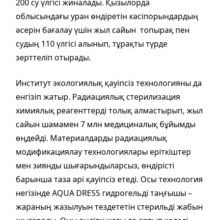
200 су үлгісі жиналады. Қызылорда
облысындағы уран өндіретін кәсіпорындардың
әсерін бағалау үшін жыл сайын топырақ пен
судың 110 үлгісі алынып, тұрақты түрде
зерттеліп отырады.
Институт экологиялық қауіпсіз технологияны да
енгізіп жатыр. Радиациялық стерилизация
химиялық реагенттерді толық алмастырып, жыл
сайын шамамен 7 млн медициналық бұйымды
өңдейді. Материалдарды радиациялық
модификациялау технологиялары еріткіштер
мен зиянды шығарындыларсыз, өндірісті
барынша таза әрі қауіпсіз етеді. Осы технология
негізінде AQUA DRESS гидрогельді таңғышы –
жараның жазылуын тездететін стерильді жабын