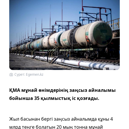
Сурет: Еgemen.kz
ҚМА мұнай өнімдерінің заңсыз айналымы
бойынша 35 қылмыстық іс қозғады.
Жыл басынан бергі заңсыз айналымда құны 4
млрд теңге болатын 20 мың тонна мұнай