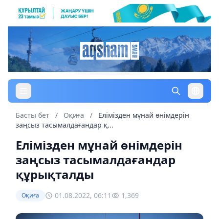
Басты бет
/
Оқиға
/
Елімізден мұнай өнімдерін
заңсыз тасымалдағандар қ...
Елімізден мұнай өнімдерін
заңсыз тасымалдағандар
құрықталды
01.08.2022, 06:11
1,369
Оқиға