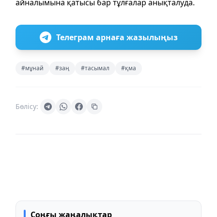
айналымына қатысы бар тұлғалар анықталуда.
Телеграм арнаға жазылыңыз
#мұнай
#заң
#тасымал
#қма
Бөлісу:
Соңғы жаңалықтар