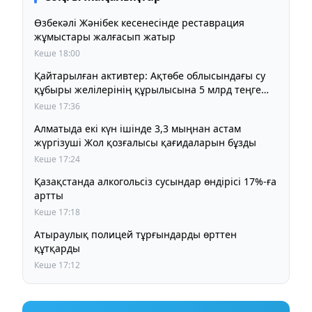
Өзбекәлі Жәнібек кесенесінде реставрация
жұмыстары жалғасып жатыр
Кеше 18:00
Қайтарылған активтер: Ақтөбе облысындағы су
құбыры желілерінің құрылысына 5 млрд теңге
бөлінді
Кеше 17:36
Алматыда екі күн ішінде 3,3 мыңнан астам
жүргізуші Жол қозғалысы қағидаларын бұзды
Кеше 17:24
Қазақстанда алкогольсіз сусындар өндірісі 17%-ға
артты
Кеше 17:18
Атыраулық полицей тұрғындарды өрттен
құтқарды
Кеше 17:12