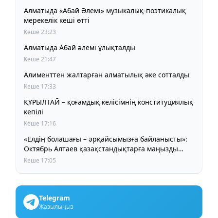
Алматыда «Абай Әлемі» музыкалық-поэтикалық
мерекелік кеші өтті
Кеше 23:23
Алматыда Абай әлемі ұлықталды
Кеше 21:47
Алименттен жалтарған алматылық әке сотталды
Кеше 17:33
ҚҰРЫЛТАЙ – қоғамдық келісімнің конституциялық
кепілі
Кеше 17:16
«Елдің болашағы – әрқайсымызға байланысты»:
Октябрь Алтаев қазақстандықтарға маңызды
үндеу жасады
Кеше 17:05
Telegram
Жазылыңыз