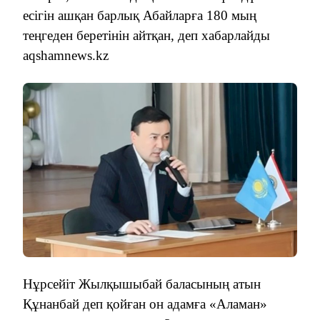
есігін ашқан барлық Абайларға 180 мың
теңгеден беретінін айтқан, деп хабарлайды
aqshamnews.kz
Нұрсейіт Жылқышыбай баласының атын
Құнанбай деп қойған он адамға «Аламан»