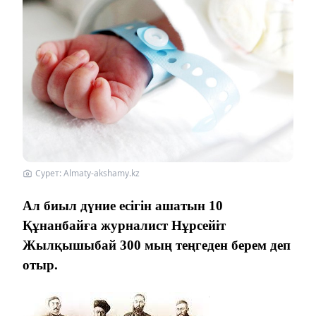
Сурет: Almaty-akshamy.kz
Ал биыл дүние есігін ашатын 10
Құнанбайға журналист Нұрсейіт
Жылқышыбай 300 мың теңгеден берем деп
отыр.