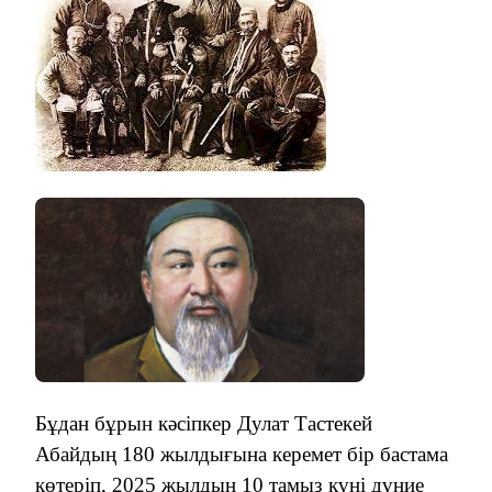
Бұдан бұрын кәсіпкер Дулат Тастекей
Абайдың 180 жылдығына керемет бір бастама
көтеріп, 2025 жылдың 10 тамыз күні дүние