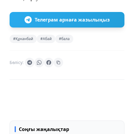
Телеграм арнаға жазылыңыз
#Құнанбай
#Абай
#бала
Бөлісу:
Соңғы жаңалықтар