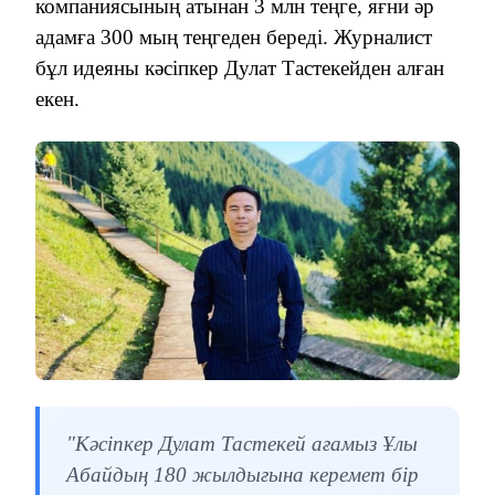
компаниясының атынан 3 млн теңге, яғни әр
адамға 300 мың теңгеден береді. Журналист
бұл идеяны кәсіпкер Дулат Тастекейден алған
екен.
"Кәсіпкер Дулат Тастекей ағамыз Ұлы
Абайдың 180 жылдығына керемет бір