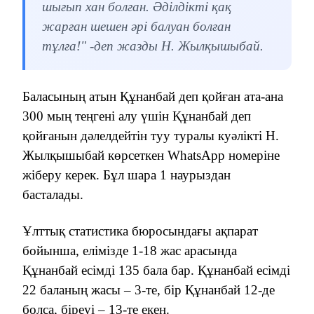
шығып хан болған. Әділдікті қақ
жарған шешен әрі балуан болған
тұлға!" -деп жазды Н. Жылқышыбай.
Баласының атын Құнанбай деп қойған ата-ана
300 мың теңгені алу үшін Құнанбай деп
қойғанын дәлелдейтін туу туралы куәлікті Н.
Жылқышыбай көрсеткен WhatsApp номеріне
жіберу керек. Бұл шара 1 наурыздан
басталады.
Ұлттық статистика бюросындағы ақпарат
бойынша, елімізде 1-18 жас арасында
Құнанбай есімді 135 бала бар. Құнанбай есімді
22 баланың жасы – 3-те, бір Құнанбай 12-де
болса, біреуі – 13-те екен.