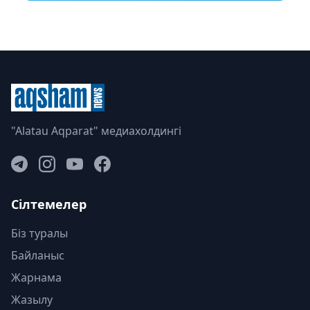
"Alatau Aqparat" медиахолдингі
Сілтемелер
Біз туралы
Байланыс
Жарнама
Жазылу