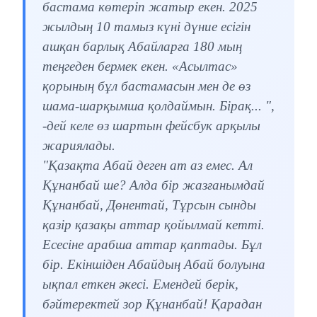
бастама көтеріп жатыр екен. 2025
жылдың 10 тамыз күні дүние есігін
ашқан барлық Абайларға 180 мың
теңгеден бермек екен. «Асылтас»
қорының бұл бастамасын мен де өз
шама-шарқымша қолдаймын. Бірақ... ",
-дей келе өз шартын фейсбук арқылы
жариялады.
"Қазақта Абай деген ат аз емес. Ал
Құнанбай ше? Алда бір жазғанымдай
Құнанбай, Дөнентай, Тұрсын сынды
қазір қазақы аттар қойылмай кетті.
Есесіне арабша аттар қаптады. Бұл
бір. Екіншіден Абайдың Абай болуына
ықпал еткен әкесі. Емендей берік,
бәйтеректей зор Құнанбай! Қарадан