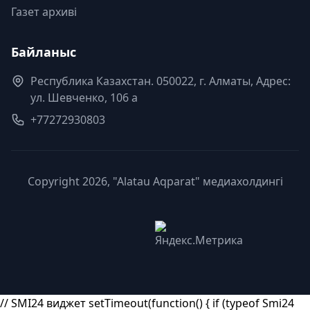
Газет архиві
Байланыс
Республика Казахстан. 050022, г. Алматы, Адрес:
ул. Шевченко, 106 а
+77272930803
Copyright 2026, "Alatau Aqparat" медиахолдингі
// SMI24 виджет setTimeout(function() { if (typeof Smi24