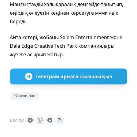
Маңғыстауды халықаралық деңгейде танытып,
өңірдің әлеуетін кеңінен көрсетуге мүмкіндік
береді.
Айта кетері, жобаны Sәlem Entertainment және
Dala Edge Creative Tech Park компаниялары
жүзеге асырып жатыр.
Телеграм арнаға жазылыңыз
#Джеки Чан
Бөлісу: