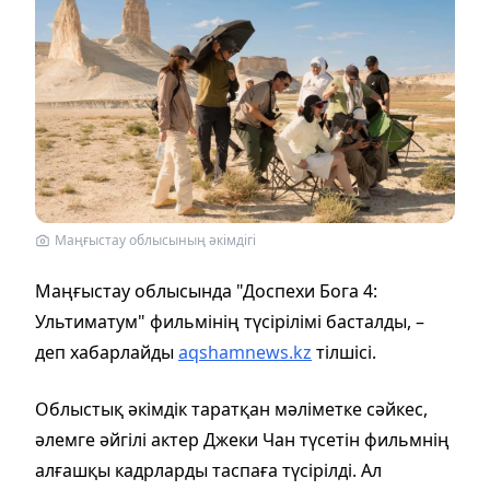
Маңғыстау облысының әкімдігі
Маңғыстау облысында "Доспехи Бога 4:
Ультиматум" фильмінің түсірілімі басталды, –
деп хабарлайды
aqshamnews.kz
тілшісі.
Облыстық әкімдік таратқан мәліметке сәйкес,
әлемге әйгілі актер Джеки Чан түсетін фильмнің
алғашқы кадрларды таспаға түсірілді. Ал