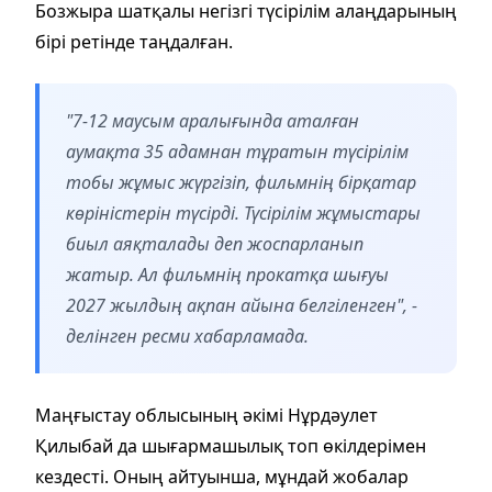
Бозжыра шатқалы негізгі түсірілім алаңдарының
бірі ретінде таңдалған.
"7-12 маусым аралығында аталған
аумақта 35 адамнан тұратын түсірілім
тобы жұмыс жүргізіп, фильмнің бірқатар
көріністерін түсірді. Түсірілім жұмыстары
биыл аяқталады деп жоспарланып
жатыр. Ал фильмнің прокатқа шығуы
2027 жылдың ақпан айына белгіленген", -
делінген ресми хабарламада.
Маңғыстау облысының әкімі Нұрдәулет
Қилыбай да шығармашылық топ өкілдерімен
кездесті. Оның айтуынша, мұндай жобалар