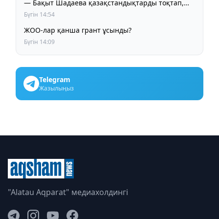
— Бақыт Шадаева қазақстандықтарды тоқтап,
ойлануға шақырды
Бүгін 14:54
ЖОО-лар қанша грант ұсынды?
Бүгін 14:09
Telegram
Жазылыңыз
"Alatau Aqparat" медиахолдингі