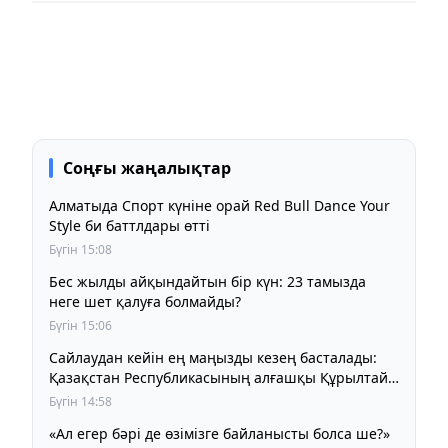
Соңғы жаңалықтар
Алматыда Спорт күніне орай Red Bull Dance Your
Style би баттлдары өтті
Бүгін 15:08
Бес жылды айқындайтын бір күн: 23 тамызда
неге шет қалуға болмайды?
Бүгін 15:06
Сайлаудан кейін ең маңызды кезең басталады:
Қазақстан Республикасының алғашқы Құрылтайы
қалай жұмыс істейді?
Бүгін 14:58
«Ал егер бәрі де өзімізге байланысты болса ше?»