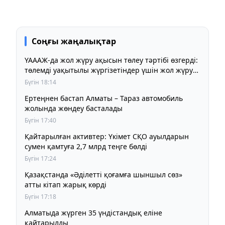
Соңғы жаңалықтар
ҮАААЖ-да жол жүру ақысын төлеу тәртібі өзгерді:
төлемді уақытылы жүргізетіндер үшін жол жүру
құны бұрынғы деңгейде сақталады
Бүгін 18:14
Ертеңнен бастап Алматы – Тараз автомобиль
жолында жөндеу басталады
Бүгін 17:40
Қайтарылған активтер: Үкімет СҚО ауылдарын
сумен қамтуға 2,7 млрд теңге бөлді
Бүгін 17:24
Қазақстанда «Әділетті қоғамға шыншыл сөз»
атты кітап жарық көрді
Бүгін 17:18
Алматыда жүрген 35 үндістандық еліне
қайтарылды