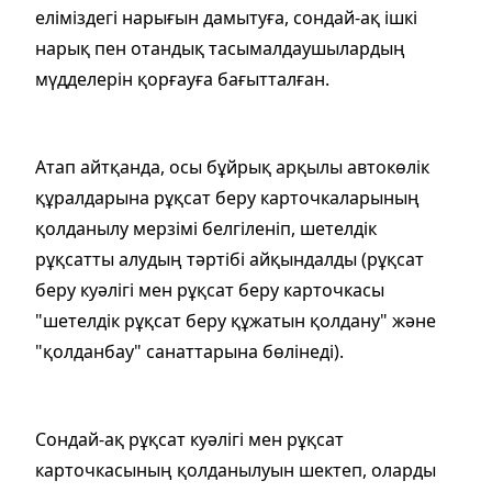
еліміздегі нарығын дамытуға, сондай-ақ ішкі
нарық пен отандық тасымалдаушылардың
мүдделерін қорғауға бағытталған.
Атап айтқанда, осы бұйрық арқылы автокөлік
құралдарына рұқсат беру карточкаларының
қолданылу мерзімі белгіленіп, шетелдік
рұқсатты алудың тәртібі айқындалды (рұқсат
беру куәлігі мен рұқсат беру карточкасы
"шетелдік рұқсат беру құжатын қолдану" және
"қолданбау" санаттарына бөлінеді).
Сондай-ақ рұқсат куәлігі мен рұқсат
карточкасының қолданылуын шектеп, оларды