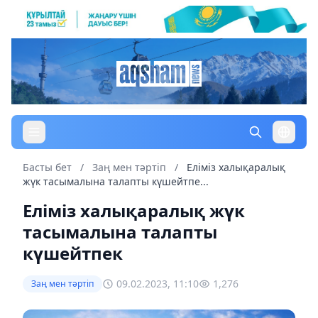
Басты бет
/
Заң мен тəртіп
/
Еліміз халықаралық
жүк тасымалына талапты күшейтпе...
Еліміз халықаралық жүк
тасымалына талапты
күшейтпек
09.02.2023, 11:10
1,276
Заң мен тəртіп