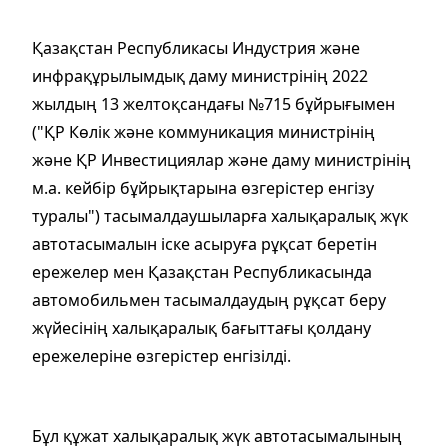
Қазақстан Республикасы Индустрия және
инфрақұрылымдық даму министрінің 2022
жылдың 13 желтоқсандағы №715 бұйрығымен
("ҚР Көлік және коммуникация министрінің
және ҚР Инвестициялар және даму министрінің
м.а. кейбір бұйрықтарына өзгерістер енгізу
туралы") тасымалдаушыларға халықаралық жүк
автотасымалын іске асыруға рұқсат беретін
ережелер мен Қазақстан Республикасында
автомобильмен тасымалдаудың рұқсат беру
жүйесінің халықаралық бағыттағы қолдану
ережелеріне өзгерістер енгізілді.
Бұл құжат халықаралық жүк автотасымалының