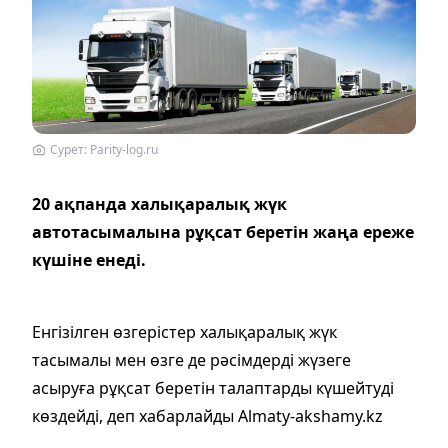
Сурет: Рarity-log.ru
20 ақпанда халықаралық жүк
автотасымалына рұқсат беретін жаңа ереже
күшіне енеді.
Енгізілген өзгерістер халықаралық жүк
тасымалы мен өзге де рәсімдерді жүзеге
асыруға рұқсат беретін талаптарды күшейтуді
көздейді, деп хабарлайды Almaty-akshamy.kz