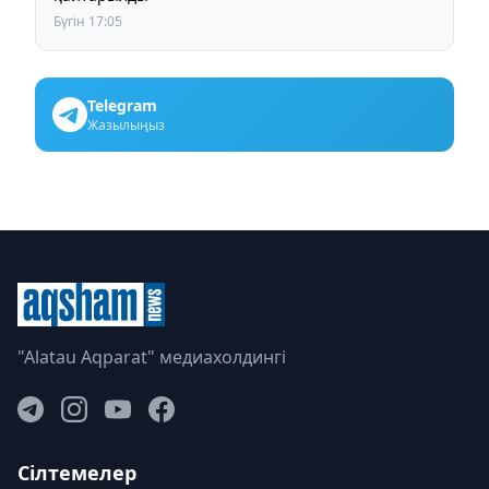
Бүгін 17:05
Telegram
Жазылыңыз
"Alatau Aqparat" медиахолдингі
Сілтемелер