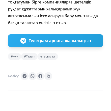
тоқтатумен бірге компанияларға шетелдік
рұқсат құжаттарын халықаралық жүк
автотасымалын іске асыруға беру мен тағы да
басқа талаптар енгізіліп отыр.
Телеграм арнаға жазылыңыз
#жүк
#Талап
#тасымал
Бөлісу: