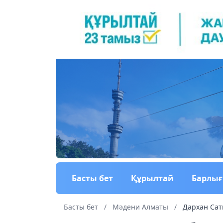
Басты бет
Құрылтай
Барлы
Басты бет
/
Мәдени Алматы
/
Дархан Сат