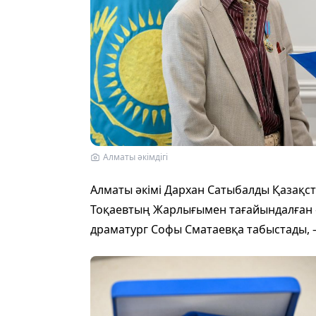
Алматы әкімдігі
Алматы әкімі Дархан Сатыбалды Қазақ
Тоқаевтың Жарлығымен тағайындалған 
драматург Софы Сматаевқа табыстады, 