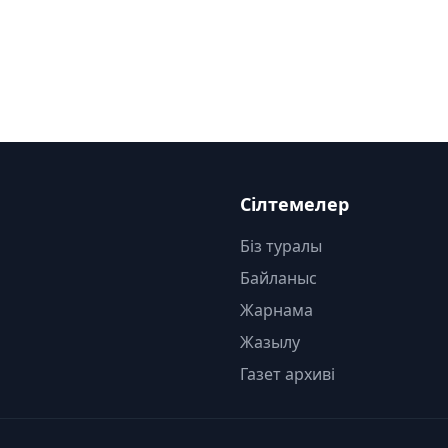
Сілтемелер
Біз туралы
Байланыс
Жарнама
Жазылу
Газет архиві