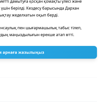
етті дамытуға қосқан қомақты үлесі және
і үшін берілді. Кездесу барысында Дархан
қтау жеделхатын оқып берді.
нсаулық пен шығармашылық табыс тілеп,
удың маңыздылығын ерекше атап өтті.
м арнаға жазылыңыз