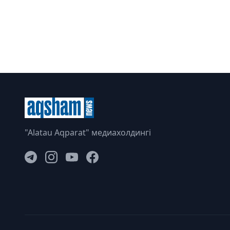
"Alatau Aqparat" медиахолдингі