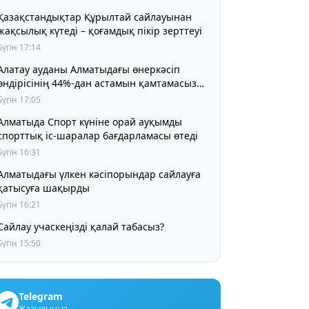
Қазақстандықтар Құрылтай сайлауынан
жақсылық күтеді – қоғамдық пікір зерттеуі
Бүгін 17:14
Алатау ауданы Алматыдағы өнеркәсіп
өндірісінің 44%-дан астамын қамтамасыз
етіп отыр
Бүгін 17:05
Алматыда Спорт күніне орай ауқымды
спорттық іс-шаралар бағдарламасы өтеді
Бүгін 16:31
Алматыдағы үлкен кәсіпорындар сайлауға
қатысуға шақырды
Бүгін 16:21
Сайлау учаскеңізді қалай табасыз?
Бүгін 15:50
Telegram
Жазылыңыз