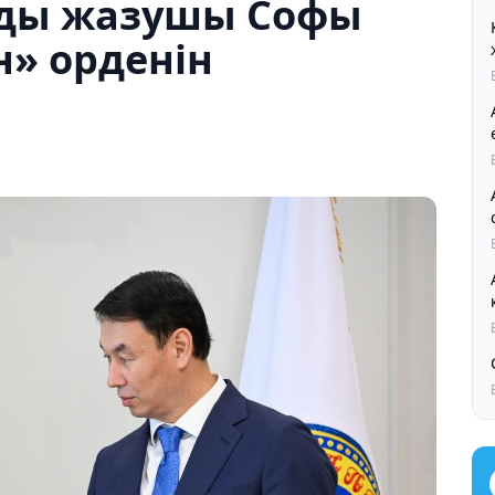
лды жазушы Софы
н» орденін