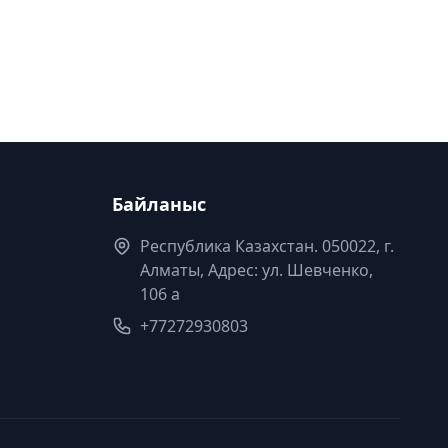
Байланыс
Республика Казахстан. 050022, г.
Алматы, Адрес: ул. Шевченко,
106 а
+77272930803