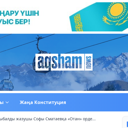
ғы
Жаңа Конституция
ыбалды жазушы Софы Сматаевқа «Отан» орде...