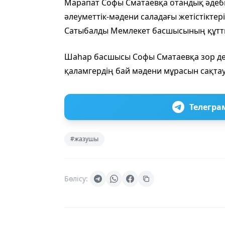
Марапат Софы Сматаевқа отандық әдеби
әлеуметтік-мәдени саладағы жетістіктер
Сатыбалды Мемлекет басшысының құтты
Шаһар басшысы Софы Сматаевқа зор де
қаламгердің бай мәдени мұрасын сақта
Телегра
#жазушы
Бөлісу: