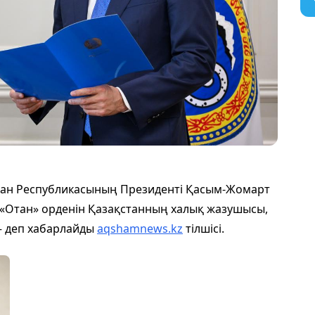
стан Республикасының Президенті Қасым-Жомарт
«Отан» орденін Қазақстанның халық жазушысы,
– деп хабарлайды
aqshamnews.kz
тілшісі.