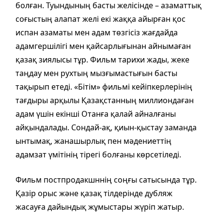
болған. Туындының басты желісінде – азаматтық
соғыстың алапат желі екі жаққа айырған қос
испан азаматы мен адам төзгісіз жағдайда
адамгершілігі мен қайсарлығынан айнымаған
қазақ зиялысы тұр. Фильм тарихи жады, жеке
таңдау мен рухтың мызғымастығын басты
тақырып етеді. «Бітім» фильмі кейіпкерлерінің
тағдыры арқылы Қазақстанның миллиондаған
адам үшін екінші Отанға қалай айналғаны
айқындалады. Сондай-ақ, қиын-қыстау заманда
ынтымақ, жанашырлық пен мәдениеттің
адамзат үмітінің тірегі болғаны көрсетіледі.
Фильм постпродакшннің соңғы сатысында тұр.
Қазір орыс және қазақ тілдерінде дубляж
жасауға дайындық жұмыстары жүріп жатыр.