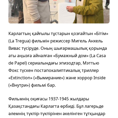
Карлагтың қайғылы тұстарын қозғайтын «Бітім»
(La Tregua) фильмін режиссер Мигель Анхель
Вивас түсіруде. Оның шығармашылық қорында
аты аңызға айналған «Бумажный дом» (La Casa
de Papel) сериалындағы эпизодтар, Мэттью
Фокс түскен постапокалиптикалық триллер
«Extinction» («Вымирание») және хоррор Inside
(«Внутри») фильмі бар.
Фильмнің оқиғасы 1937-1945 жылдары
Қазақстандағы Карлагта өрбиді. Бұл лагерьде
әлемнің түкпір-түкпірінен әкелінген тұтқындар