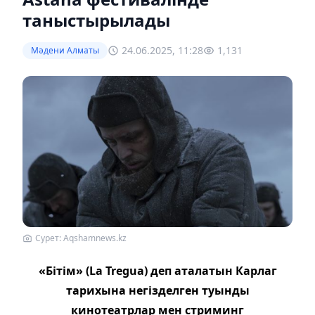
таныстырылады
24.06.2025, 11:28
1,131
Мәдени Алматы
Cурет: Aqshamnews.kz
«Бітім» (La Tregua) деп аталатын Карлаг
тарихына негізделген туынды
кинотеатрлар мен стриминг