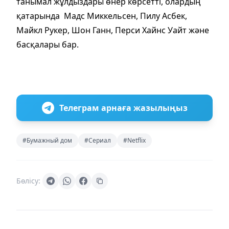
танымал жұлдыздары өнер көрсетті, олардың
қатарында Мадс Миккельсен, Пилу Асбек,
Майкл Рукер, Шон Ганн, Перси Хайнс Уайт және
басқалары бар.
Телеграм арнаға жазылыңыз
#Бумажный дом
#Сериал
#Netflix
Бөлісу: