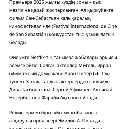
Премьера 2025 жылғы күздің соңы – қыс
мезгіліне қарай жоспарланған. Ал қыркүйекте
фильм Сан-Себастьян халықаралық
кинофестивалінде (Festival Internacional de Cine
de San Sebastián) конкурстан тыс ұсынылатын
болады.
Фильмге Netflix-тің танымал жобалары арқылы
әлемге әйгілі болған актерлер Мигель Эрран
(«Бумажный дом») және Арон Пипер («Élite»)
түскен. Қазақстандық актерлерден фильмде
Дина Тасболатова, Сергей Уфимцев, Алтынай
Нөгербек пен Фараби Ақкөзов ойнады.
Режиссермен бірге «Бітім» жобасының
атқарушы продюсері Эмилио А. Пина да
конвентке қатысады. Оның қоржынында