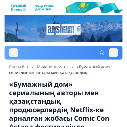
Басты бет
/
Мәдени Алматы
/
«Бумажный дом»
сериалының авторы мен қазақстандық...
«Бумажный дом»
сериалының авторы мен
қазақстандық
продюсерлердің Netflix-ке
арналған жобасы Comic Con
Astana фестивалінде