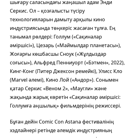
шығару саласындағы жаңашыл адам Энди
Серкис. Ол – қозғалысты түсіру
технологияларын дамыту арқылы кино
индустриясында төңкеріс жасаған тұлға. Ең
танымал рөлдері: Голлум («Сақиналар
әміршісі»), Цезарь («Маймылдар планетасы»),
Жоғарғы көшбасшы Сноук («Жұлдыздар
соғысы»), Альфред Пенниуорт («Бэтмен», 2022),
Кинг-Конг (Питер Джексон ремейкі), Улисс Кло
(Marvel әлемі), Кино Лой («Андор»). Сонымен
қатар Серкис «Веном 2», «Маугли» және
жақында жарық көретін «Сақиналар әміршісі:
Голлумға аңшылық» фильмдерінің режиссері.
Бұған дейін Comic Con Astana фестивалінің
хэдлайнері ретінде әлемдік индустрияның