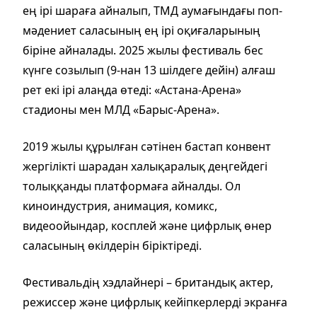
ең ірі шараға айналып, ТМД аумағындағы поп-
мәдениет саласының ең ірі оқиғаларының
біріне айналады. 2025 жылы фестиваль бес
күнге созылып (9-нан 13 шілдеге дейін) алғаш
рет екі ірі алаңда өтеді: «Астана-Арена»
стадионы мен МЛД «Барыс-Арена».
2019 жылы құрылған сәтінен бастап конвент
жергілікті шарадан халықаралық деңгейдегі
толыққанды платформаға айналды. Ол
киноиндустрия, анимация, комикс,
видеоойындар, косплей және цифрлық өнер
саласының өкілдерін біріктіреді.
Фестивальдің хэдлайнері – британдық актер,
режиссер және цифрлық кейіпкерлерді экранға