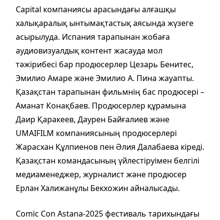
Capital компаниясы арасындағы алғашқы
халықаралық ынтымақтастық аясында жүзеге
асырылуда. Испания тарапынан жобаға
аудиовизуалдық контент жасауда мол
тәжірибесі бар продюсерлер Цезарь Бенитес,
Эмилио Амаре және Эмилио А. Пина жауапты.
Қазақстан тарапынан фильмнің бас продюсері –
Аманат Конақбаев. Продюсерлер құрамына
Даир Қаракеев, Даурен Байғалиев және
UMAIFILM компаниясының продюсерлері
Жарасхан Құлпиенов пен Әлия Далабаева кіреді.
Қазақстан командасының үйлестіруімен белгілі
медиаменеджер, журналист және продюсер
Ерлан Халижанұлы Бекхожин айналысады.
Comic Con Astana-2025 фестиваль тарихындағы