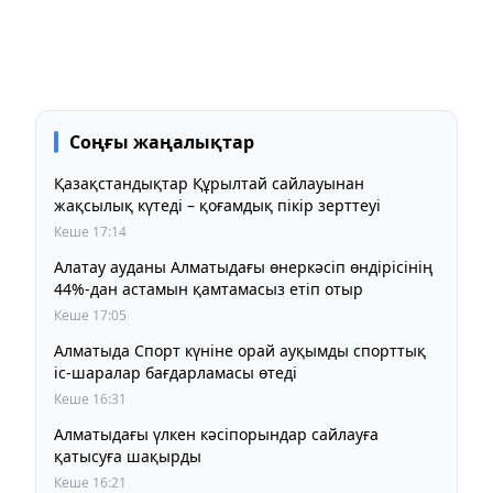
Соңғы жаңалықтар
Қазақстандықтар Құрылтай сайлауынан
жақсылық күтеді – қоғамдық пікір зерттеуі
Кеше 17:14
Алатау ауданы Алматыдағы өнеркәсіп өндірісінің
44%-дан астамын қамтамасыз етіп отыр
Кеше 17:05
Алматыда Спорт күніне орай ауқымды спорттық
іс-шаралар бағдарламасы өтеді
Кеше 16:31
Алматыдағы үлкен кәсіпорындар сайлауға
қатысуға шақырды
Кеше 16:21