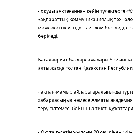
- оқуды аяқтағаннан кейін түлектерге «Ұ
«ақпараттық-коммуникациялық технологи
мемлекеттік үлгідегі диплом беріледі, 
беріледі.
Бакалавриат бағдарламалары бойынша А
алты жасқа толған Қазақстан Республи
- ақпан-мамыр айлары аралығында тұрғ
хабарласыңыз немесе Алматы академиясын
теру сілтемесі бойынша тиісті құжаттар
- Оқуға түсетін жылдың 28 сәуірінен 14 