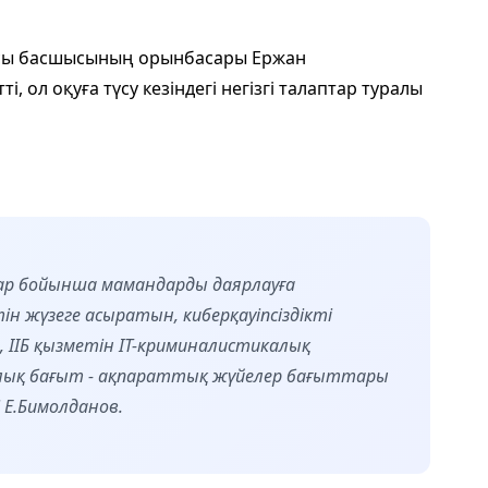
ясы басшысының орынбасары Ержан
 ол оқуға түсу кезіндегі негізгі талаптар туралы
тар бойынша мамандарды даярлауға
ін жүзеге асыратын, киберқауіпсіздікті
 ІІБ қызметін IT-криминалистикалық
алық бағыт - ақпараттық жүйелер бағыттары
 Е.Бимолданов.