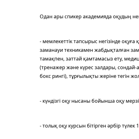
Одан ары спикер академияда оқудың нег
- мемлекеттік тапсырыс негізінде оқуға
заманауи техникамен жабдықталған зама
тамақпен, заттай қамтамасыз ету, меди
(тренажер және күрес залдары, сондай-
бокс рингі), тұрғылықты жеріне тегін жо
- күндізгі оқу нысаны бойынша оқу мерзі
- толық оқу курсын бітірген әрбір түле