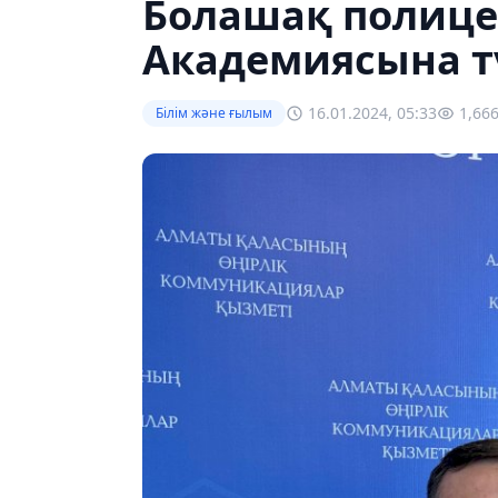
Болашақ полице
Академиясына т
16.01.2024, 05:33
1,66
Білім және ғылым