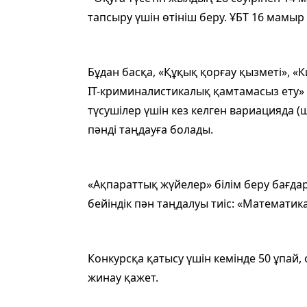
тапсыру үшін өтініш беру. ҰБТ 16 мамыр
Бұдан басқа, «Құқық қорғау қызметі», «К
IT-криминалистикалық қамтамасыз ету»
түсушілер үшін кез келген вариацияда 
пәнді таңдауға болады.
«Ақпараттық жүйелер» білім беру бағда
бейіндік пән таңдалуы тиіс: «Математик
Конкурсқа қатысу үшін кемінде 50 ұпай,
жинау қажет.