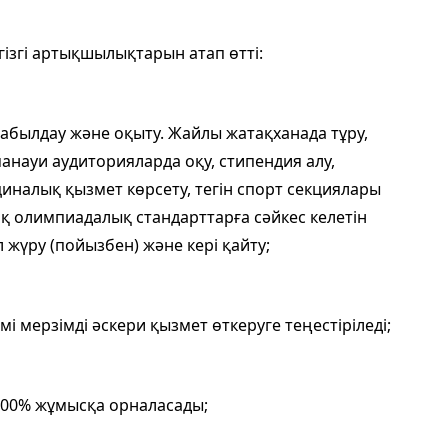
ізгі артықшылықтарын атап өтті:
 қабылдау және оқыту. Жайлы жатақханада тұру,
науи аудиторияларда оқу, стипендия алу,
циналық қызмет көрсету, тегін спорт секциялары
ақ олимпиадалық стандарттарға сәйкес келетін
л жүру (пойызбен) және кері қайту;
мі мерзімді әскери қызмет өткеруге теңестіріледі;
к 100% жұмысқа орналасады;