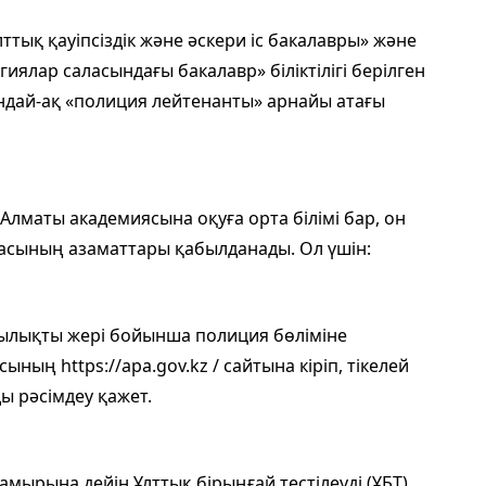
лттық қауіпсіздік және әскери іс бакалавры» және
ялар саласындағы бакалавр» біліктілігі берілген
сондай-ақ «полиция лейтенанты» арнайы атағы
лматы академиясына оқуға орта білімі бар, он
касының азаматтары қабылданады. Ол үшін:
ылықты жері бойынша полиция бөліміне
ың https://apa.gov.kz / сайтына кіріп, тікелей
ды рәсімдеу қажет.
мамырына дейін Ұлттық бірыңғай тестілеуді (ҰБТ)