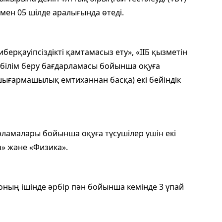
 мен 05 шілде аралығында өтеді.
иберқауіпсіздікті қамтамасыз ету», «ІІБ қызметін
 білім беру бағдарламасы бойынша оқуға
(шығармашылық емтиханнан басқа) екі бейіндік
рламалары бойынша оқуға түсушілер үшін екі
а» және «Физика».
 оның ішінде әрбір пән бойынша кемінде 3 ұпай