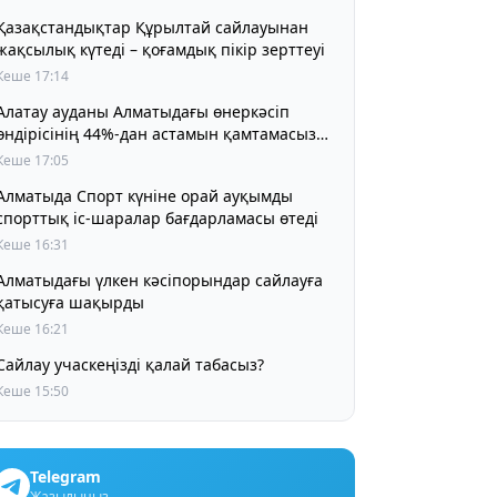
Қазақстандықтар Құрылтай сайлауынан
жақсылық күтеді – қоғамдық пікір зерттеуі
Кеше 17:14
Алатау ауданы Алматыдағы өнеркәсіп
өндірісінің 44%-дан астамын қамтамасыз
етіп отыр
Кеше 17:05
Алматыда Спорт күніне орай ауқымды
спорттық іс-шаралар бағдарламасы өтеді
Кеше 16:31
Алматыдағы үлкен кәсіпорындар сайлауға
қатысуға шақырды
Кеше 16:21
Сайлау учаскеңізді қалай табасыз?
Кеше 15:50
Telegram
Жазылыңыз