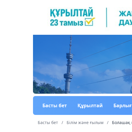
Басты бет
Құрылтай
Барлы
Басты бет
/
Білім және ғылым
/
Болашақ 