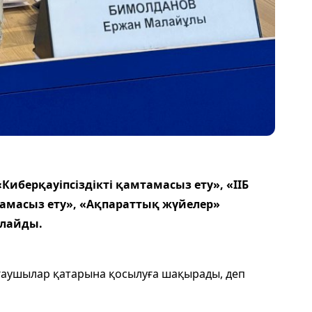
Киберқауіпсіздікті қамтамасыз ету», «ІІБ
масыз ету», «Ақпараттық жүйелер»
лайды.
аушылар қатарына қосылуға шақырады, деп