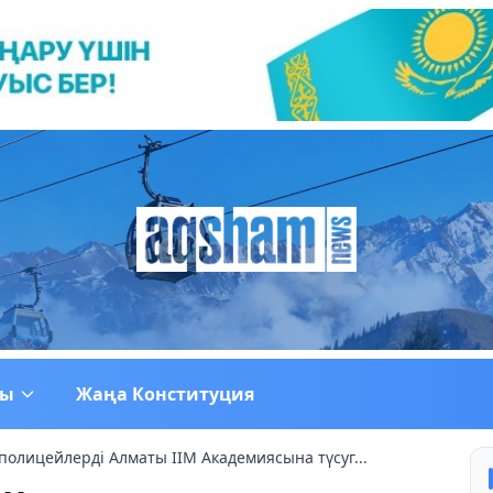
ғы
Жаңа Конституция
полицейлерді Алматы ІІМ Академиясына түсуг...