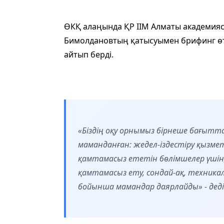
ӨКҚ алаңында ҚР ІІМ Алматы академи
Бимолдановтың қатысуымен брифинг өтті,
айтып берді.
«Біздің оқу орнымыз бірнеше бағыт
маманданған: жедел-іздестіру қызмет
қамтамасыз ететін бөлімшелер үшін,
қамтамасыз ету, сондай-ақ, техник
бойынша мамандар даярлайды» - деді