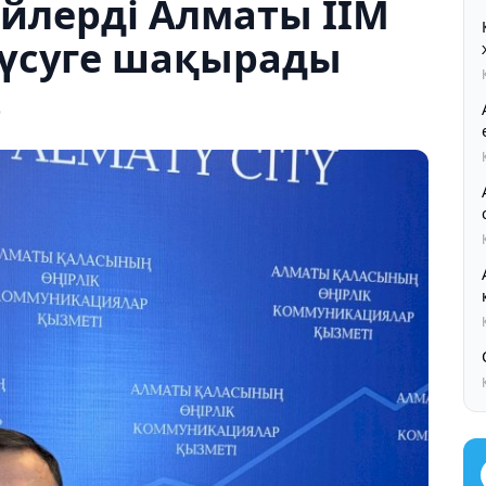
йлерді Алматы ІІМ
үсуге шақырады
6