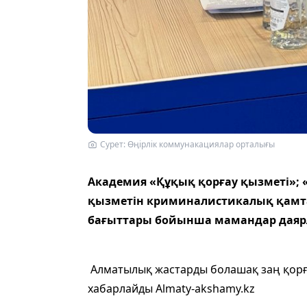
Сурет: Өңірлік коммунакациялар орталығы
Академия «Құқық қорғау қызметі»; «
қызметін криминалистикалық қамта
бағыттары бойынша мамандар даяр
Алматылық жастарды болашақ заң қорғ
хабарлайды Almaty-akshamy.kz