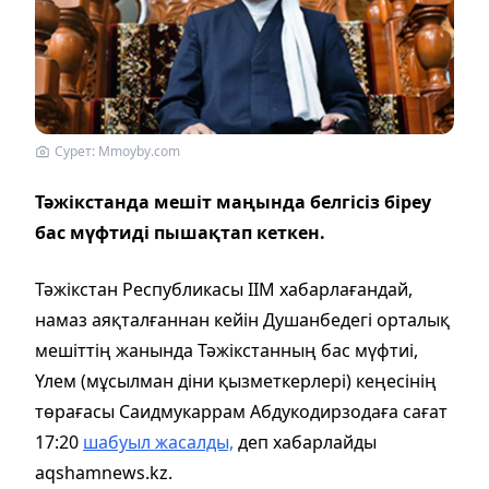
Сурет: Mmoyby.com
Тәжікстанда мешіт маңында белгісіз біреу
бас мүфтиді пышақтап кеткен.
Тәжікстан Республикасы ІІМ хабарлағандай,
намаз аяқталғаннан кейін Душанбедегі орталық
мешіттің жанында Тәжікстанның бас мүфтиі,
Үлем (мұсылман діни қызметкерлері) кеңесінің
төрағасы Саидмукаррам Абдукодирзодаға сағат
17:20
шабуыл жасалды,
деп хабарлайды
aqshamnews.kz.