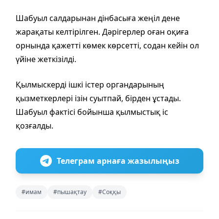
Шабуыл салдарынан дінбасыға жеңіл дене
жарақаты келтірілген. Дәрігерлер оған оқиға
орнында қажетті көмек көрсетті, содан кейін ол
үйіне жеткізілді.
Қылмыскерді ішкі істер органдарының
қызметкерлері ізін суытпай, бірден ұстады.
Шабуыл фактісі бойынша қылмыстық іс
қозғалды.
Телеграм арнаға жазылыңыз
#имам
#пышақтау
#Соққы