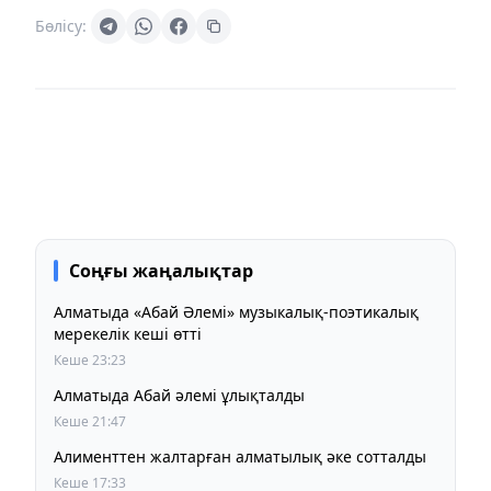
Бөлісу:
Соңғы жаңалықтар
Алматыда «Абай Әлемі» музыкалық-поэтикалық
мерекелік кеші өтті
Кеше 23:23
Алматыда Абай әлемі ұлықталды
Кеше 21:47
Алименттен жалтарған алматылық әке сотталды
Кеше 17:33