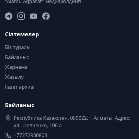
"Alatau Aqparat" медиахолдингі
Сілтемелер
Біз туралы
Байланыс
Жарнама
Жазылу
Газет архиві
Байланыс
Республика Казахстан. 050022, г. Алматы, Адрес:
ул. Шевченко, 106 а
+77272930803