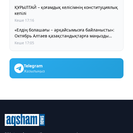
ҚҰРЫЛТАЙ – қоғамдық келісімнің конституциялық
кепілі
Кеше 17:16
«Елдің болашағы – әрқайсымызға байланысты»:
Октябрь Алтаев қазақстандықтарға маңызды
үндеу жасады
Кеше 17:05
Telegram
Жазылыңыз