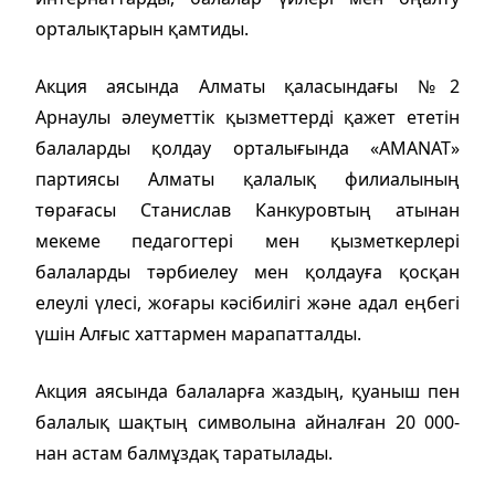
орталықтарын қамтиды.
Акция аясында Алматы қаласындағы №2
Арнаулы әлеуметтік қызметтерді қажет ететін
балаларды қолдау орталығында «AMANAT»
партиясы Алматы қалалық филиалының
төрағасы Станислав Канкуровтың атынан
мекеме педагогтері мен қызметкерлері
балаларды тәрбиелеу мен қолдауға қосқан
елеулі үлесі, жоғары кәсібилігі және адал еңбегі
үшін Алғыс хаттармен марапатталды.
Акция аясында балаларға жаздың, қуаныш пен
балалық шақтың символына айналған 20 000-
нан астам балмұздақ таратылады.