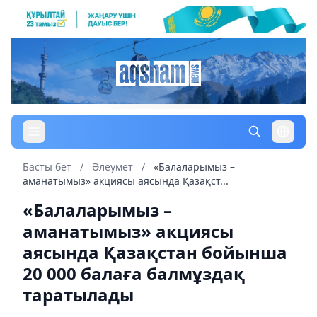
Басты бет
/
Әлеумет
/
«Балаларымыз –
аманатымыз» акциясы аясында Қазақст...
«Балаларымыз –
аманатымыз» акциясы
аясында Қазақстан бойынша
20 000 балаға балмұздақ
таратылады