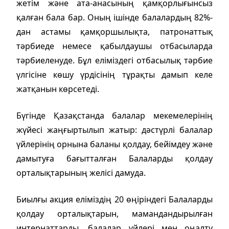
жетім және ата-анасының қамқорлығынсыз
қалған бала бар. Оның ішінде балалардың 82%-
дан астамы қамқоршылықта, патронаттық
тәрбиеде немесе қабылдаушы отбасыларда
тәрбиеленуде. Бұл еліміздегі отбасылық тәрбие
үлгісіне көшу үрдісінің тұрақты дамып келе
жатқанын көрсетеді.
Бүгінде Қазақстанда балалар мекемелерінің
жүйесі жаңғыртылып жатыр: дәстүрлі балалар
үйлерінің орнына баланы қолдау, бейімдеу және
дамытуға бағытталған Балаларды қолдау
орталықтарының желісі дамуда.
Биылғы акция еліміздің 20 өңіріндегі Балаларды
қолдау орталықтарын, мамандандырылған
интернаттарды, балалар үйлері мен оңалту