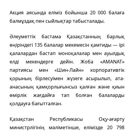
Акция аясында еліміз бойынша 20 000 балаға
балмұздақ пен сыйлықтар табысталады.
Әлеуметтік бастама Қазақстанның барлық
өңіріндегі 135 балалар мекемесін қамтиды — ірі
қалалардан бастап моноқалалар мен ауылдық
елді мекендерге дейін. Жоба «AMANAT»
партиясы мен «Шин-Лайн» корпоративтік
қорының бірлесуімен жүзеге асырылып, ата-
анасының қамқорлығынсыз қалған және қиын
өмірлік жағдайға тап болған балаларды
қолдауға бағытталған.
Қазақстан Республикасы Оқу-ағарту
министрлігінің мәліметінше, елімізде 20 798