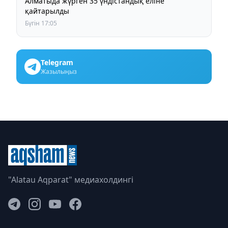
Алматыда жүрген 35 үндістандық еліне
қайтарылды
Бүгін 17:05
Telegram
Жазылыңыз
"Alatau Aqparat" медиахолдингі