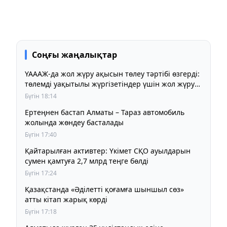
Соңғы жаңалықтар
ҮАААЖ-да жол жүру ақысын төлеу тәртібі өзгерді:
төлемді уақытылы жүргізетіндер үшін жол жүру
құны бұрынғы деңгейде сақталады
Бүгін 18:14
Ертеңнен бастап Алматы – Тараз автомобиль
жолында жөндеу басталады
Бүгін 17:40
Қайтарылған активтер: Үкімет СҚО ауылдарын
сумен қамтуға 2,7 млрд теңге бөлді
Бүгін 17:24
Қазақстанда «Әділетті қоғамға шыншыл сөз»
атты кітап жарық көрді
Бүгін 17:18