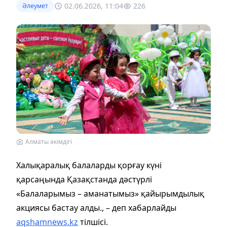
02.06.2026, 11:04
226
Әлеумет
Алматы әкімдігі
Халықаралық балаларды қорғау күні
қарсаңында Қазақстанда дәстүрлі
«Балаларымыз – аманатымыз» қайырымдылық
акциясы бастау алды., – деп хабарлайды
aqshamnews.kz
тілшісі.