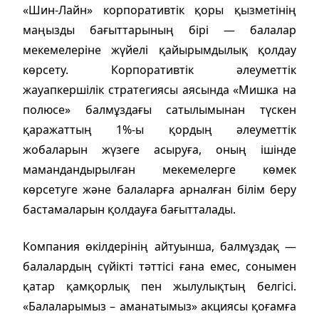
«Шин-Лайн» корпоративтік қоры қызметінің
маңызды бағыттарының бірі — балалар
мекемелеріне жүйелі қайырымдылық қолдау
көрсету. Корпоративтік әлеуметтік
жауапкершілік стратегиясы аясында «Мишка на
полюсе» балмұздағы сатылымынан түскен
қаражаттың 1%-ы қордың әлеуметтік
жобаларын жүзеге асыруға, оның ішінде
мамандандырылған мекемелерге көмек
көрсетуге және балаларға арналған білім беру
бастамаларын қолдауға бағытталады.
Компания өкілдерінің айтуынша, балмұздақ —
балалардың сүйікті тәттісі ғана емес, сонымен
қатар қамқорлық пен жылулықтың белгісі.
«Балаларымыз – аманатымыз» акциясы қоғамға