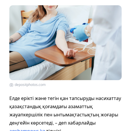
depositphotos.com
Елде ерікті және тегін қан тапсыруды насихаттау
қазақстандық қоғамдағы азаматтық
жауапкершілік пен ынтымақтастықтың жоғары
деңгейін көрсетеді, – деп хабарлайды
aqshamnews.kz
тілшісі.