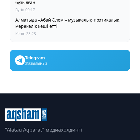
бұзылған
Бүгін 09:17
Алматыда «Абай Әлемі» музыкалық-поэтикалық
мерекелік кеші өтті
Кеше 23:23
Telegram
Жазылыңыз
"Alatau Aqparat" медиахолдингі