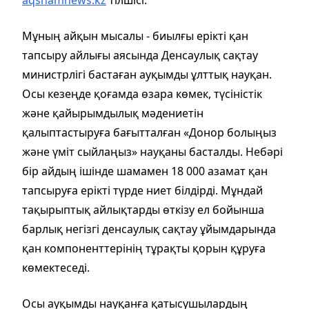
Мұның айқын мысалы - биылғы ерікті қан
тапсыру айлығы аясында Денсаулық сақтау
министрлігі бастаған ауқымды ұлттық науқан.
Осы кезеңде қоғамда өзара көмек, түсіністік
және қайырымдылық мәдениетін
қалыптастыруға бағытталған «Донор болыңыз
және үміт сыйлаңыз» науқаны басталды. Небәрі
бір айдың ішінде шамамен 18 000 азамат қан
тапсыруға ерікті түрде ниет білдірді. Мұндай
тақырыптық айлықтарды өткізу ел бойынша
барлық негізгі денсаулық сақтау ұйымдарында
қан компоненттерінің тұрақты қорын құруға
көмектеседі.
Осы ауқымды науқанға қатысушылардың