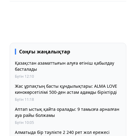
Соңғы жаңалықтар
Қазақстан азаматтығын алуға өтініш қабылдау
басталады
Бүгін 12:10
Жас ұрпақтың басты құндылықтары: ALMA LOVE
кинокөрсетілімі 500-ден астам адамды біріктірді
Бүгін 11:18
Аптап ыстық қайта оралады: 9 тамызға арналған
ауа райы болжамы
Бүгін 10:05
Алматыда бір тәулікте 2 240 рет жол ережесі