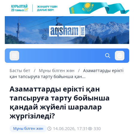
Басты бет
/
Мұны білген жөн
/
Азаматтарды ерікті
қан тапсыруға тарту бойынша қан...
Азаматтарды ерікті қан
тапсыруға тарту бойынша
қандай жүйелі шаралар
жүргізіледі?
14.06.2026, 17:31
330
Мұны білген жөн