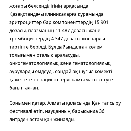
жоғары белсенділігінің арқасында
Қазақстандағы клиникаларға құрамында
эритроциттер бар компоненттердің 15 901
дозасы, плазманың 11 487 дозасы және
тромбоциттердің 4 347 дозасы жоспарлы
тәртіпте берілді. Бұл дайындалған көлем
толығымен оталық араласуды,
онкогематологиялық және гематологиялық
ауруларды емдеуді, сондай ақ шұғыл көмекті
қажет ететін пациенттерді қамтамасыз етуге
бағытталған.
Сонымен қатар, Алматы қаласында Қан тапсыру
фестивалі өтіп, науқанның барысында 36
литрден астам қан жиналды.