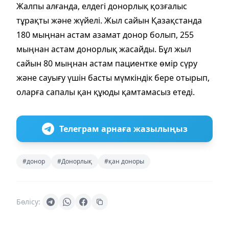
Жалпы алғанда, елдегі донорлық қозғалыс
тұрақты және жүйелі. Жыл сайын Қазақстанда
180 мыңнан астам азамат донор болып, 255
мыңнан астам донорлық жасайды. Бұл жыл
сайын 80 мыңнан астам пациентке өмір сүру
және сауығу үшін басты мүмкіндік бере отырып,
оларға сапалы қан құюды қамтамасыз етеді.
Телеграм арнаға жазылыңыз
#донор
#Донорлық
#қан доноры
Бөлісу: