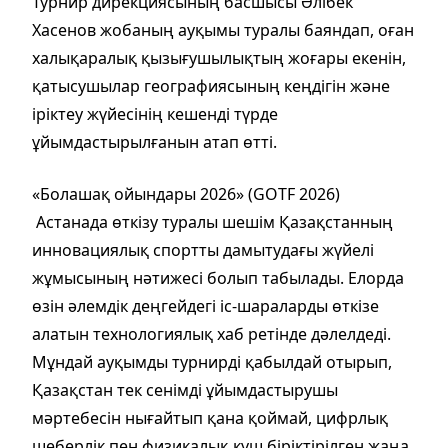
Турнир дирекциясының басшысы Әлібек
Хасенов жобаның ауқымы туралы баяндап, оған
халықаралық қызығушылықтың жоғары екенін,
қатысушылар географиясының кеңдігін және
іріктеу жүйесінің кешенді түрде
ұйымдастырылғанын атап өтті.
«Болашақ ойындары 2026» (GOTF 2026)
Астанада өткізу туралы шешім Қазақстанның
инновациялық спортты дамытудағы жүйелі
жұмысының нәтижесі болып табылады. Елорда
өзін әлемдік деңгейдегі іс-шараларды өткізе
алатын технологиялық хаб ретінде дәлелдеді.
Мұндай ауқымды турнирді қабылдай отырып,
Қазақстан тек сенімді ұйымдастырушы
мәртебесін нығайтып қана қоймай, цифрлық
шеберлік пен физикалық күш біріктірілген жаңа