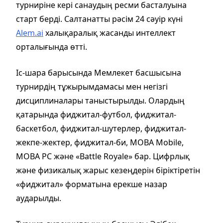
турниріне кері санаудың ресми басталуына
старт берді. Салтанатты рәсім 24 сәуір күні
Alem.ai
халықаралық жасанды интеллект
орталығында өтті.
Іс-шара барысында Мемлекет басшысына
турнирдің тұжырымдамасы мен негізгі
дисциплиналары таныстырылды. Олардың
қатарында фиджитал-футбол, фиджитал-
баскетбол, фиджитал-шутерлер, фиджитал-
жекпе-жектер, фиджитал-би, MOBA Mobile,
MOBA PC және «Battle Royale» бар. Цифрлық
және физикалық жарыс кезеңдерін біріктіретін
«фиджитал» форматына ерекше назар
аударылды.