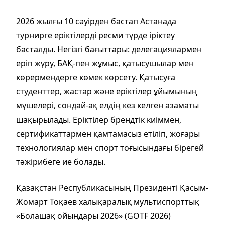
2026 жылғы 10 сәуірден бастап Астанада
турнирге еріктілерді ресми түрде іріктеу
басталды. Негізгі бағыттары: делегациялармен
еріп жүру, БАҚ-пен жұмыс, қатысушылар мен
көрермендерге көмек көрсету. Қатысуға
студенттер, жастар және еріктілер ұйымының
мүшелері, сондай-ақ елдің кез келген азаматы
шақырылады. Еріктілер брендтік киіммен,
сертификаттармен қамтамасыз етіліп, жоғары
технологиялар мен спорт тоғысындағы бірегей
тәжірибеге ие болады.
Қазақстан Республикасының Президенті Қасым-
Жомарт Тоқаев халықаралық мультиспорттық
«Болашақ ойындары 2026» (GOTF 2026)