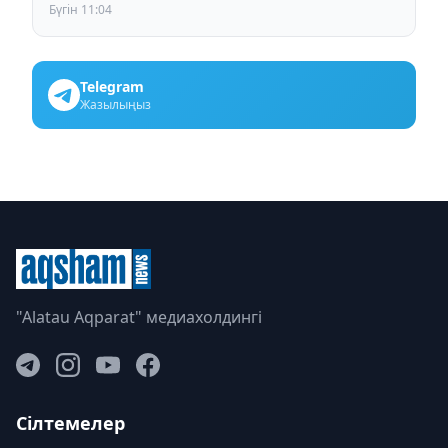
Бүгін 11:04
Telegram
Жазылыңыз
"Alatau Aqparat" медиахолдингі
Сілтемелер