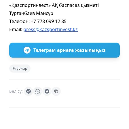
«Қазспортинвест» АҚ баспасөз қызметі
Тұрғанбаев Мансұр
Телефон: +7 778 099 12 85
Email:
press@kazsportinvest.kz
Телеграм арнаға жазылыңыз
#турнир
Бөлісу: