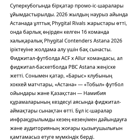
Суперкубогында бірқатар промо-іс-шаралары
ұйымдастырылды. 2026 жылдың наурыз айында
Астанада ұлттық Phygital Rivals жарыстары өтті,
онда барлық өңірден келген 16 команда
халықаралық Phygital Contenders Astana 2026
іріктеуіне жолдама алу үшін бақ сынасты.
Фиджитал-футболда ACF x Allur командасы, ал
фиджитал-баскетболда PBC Astana жеңіске
жетті. Сонымен қатар, «Барыс» клубының
хоккей матчтары, «Астана» — «Тобыл» футбол
ойындары және Қазақстан — Намибия
құрамаларының кездесуі аясында фиджитал-
аймақтары сынақтан өтті. Бұл іс-шаралар
инфрақұрылымды кезең-кезеңімен дайындауға
және аудиторияның жоғары қызығушылығын
қамтамасыз етуге мүмкіндік берді.