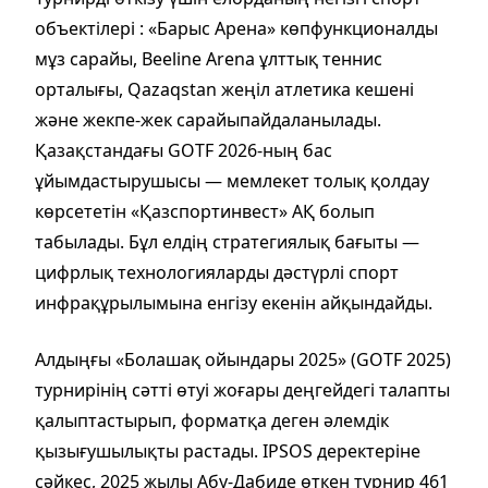
объектілері : «Барыс Арена» көпфункционалды
мұз сарайы, Beeline Arena ұлттық теннис
орталығы, Qazaqstan жеңіл атлетика кешені
және жекпе-жек сарайыпайдаланылады.
Қазақстандағы GOTF 2026-ның бас
ұйымдастырушысы — мемлекет толық қолдау
көрсететін «Қазспортинвест» АҚ болып
табылады. Бұл елдің стратегиялық бағыты —
цифрлық технологияларды дәстүрлі спорт
инфрақұрылымына енгізу екенін айқындайды.
Алдыңғы «Болашақ ойындары 2025» (GOTF 2025)
турнирінің сәтті өтуі жоғары деңгейдегі талапты
қалыптастырып, форматқа деген әлемдік
қызығушылықты растады. IPSOS деректеріне
сәйкес, 2025 жылы Абу-Дабиде өткен турнир 461