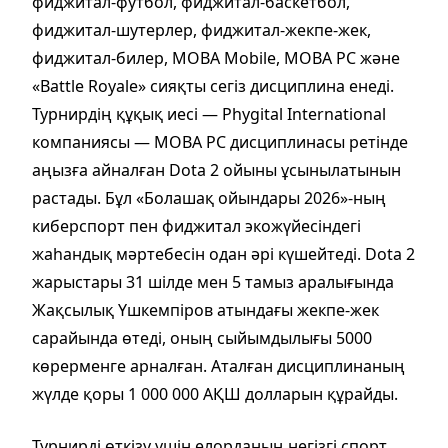
фиджитал-футбол, фиджитал-баскетбол,
фиджитал-шутерлер, фиджитал-жекпе-жек,
фиджитал-билер, MOBA Mobile, MOBA PC және
«Battle Royale» сияқты сегіз дисциплина енеді.
Турнирдің құқық иесі — Phygital International
компаниясы — MOBA PC дисциплинасы ретінде
аңызға айналған Dota 2 ойыны ұсынылатынын
растады. Бұл «Болашақ ойындары 2026»-ның
киберспорт пен фиджитал экожүйесіндегі
жаһандық мәртебесін одан әрі күшейтеді. Dota 2
жарыстары 31 шілде мен 5 тамыз аралығында
Жақсылық Үшкемпіров атындағы жекпе-жек
сарайында өтеді, оның сыйымдылығы 5000
көрерменге арналған. Аталған дисциплинаның
жүлде қоры 1 000 000 АҚШ долларын құрайды.
Турнирді өткізу үшін елорданың негізгі спорт