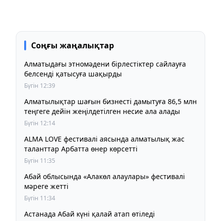
Соңғы жаңалықтар
Алматыдағы этномәдени бірлестіктер сайлауға
белсенді қатысуға шақырды
Бүгін 12:39
Алматылықтар шағын бизнесті дамытуға 86,5 млн
теңгеге дейін жеңілдетілген несие ала алады
Бүгін 12:14
ALMA LOVE фестивалі аясында алматылық жас
таланттар Арбатта өнер көрсетті
Бүгін 11:35
Абай облысында «Алакөл алаулары» фестивалі
мәреге жетті
Бүгін 11:34
Астанада Абай күні қалай атап өтіледі