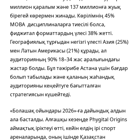
миллион қаралым және 137 миллионға жуық
бірегей көрермен жинады. Көрілімнің 45%
MOBA дисциплиналарға тиесілі болса,
фиджитал форматтардың үлесі 38% жетті.
Географиялық тұрғыдан негізгі үлесті Азия (25%)
мен Латын Америкасы (21%) құрады, ал
аудиторияның 90% 18–34 жас аралығындағы
жастар болды. Бұл тәжірибе Астана үшін бағдар
болып табылады және қаланың жаһандық
аудиторияны кеңейтуге бағытталған
стратегиясын күшейтеді.
«Болашақ ойындары 2026»-ға дайындық алдын
ала басталды. Алғашқы кезеңде Phygital Origins
аймақтық іріктеуі өтті, кейін елдің ірі спорт
ареналарында, оның ішінде Қазақстан