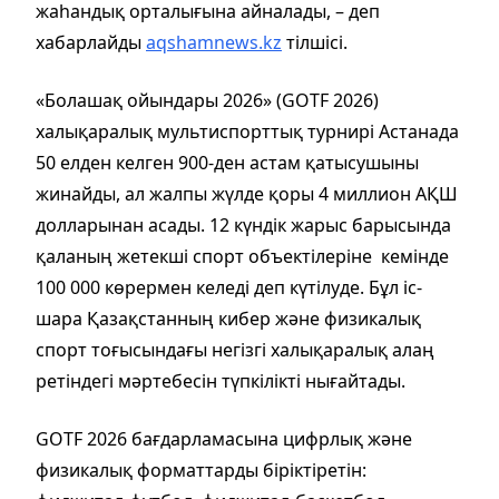
жаһандық орталығына айналады, – деп
хабарлайды
aqshamnews.kz
тілшісі.
«Болашақ ойындары 2026» (GOTF 2026)
халықаралық мультиспорттық турнирі Астанада
50 елден келген 900-ден астам қатысушыны
жинайды, ал жалпы жүлде қоры 4 миллион АҚШ
долларынан асады. 12 күндік жарыс барысында
қаланың жетекші спорт объектілеріне кемінде
100 000 көрермен келеді деп күтілуде. Бұл іс-
шара Қазақстанның кибер және физикалық
спорт тоғысындағы негізгі халықаралық алаң
ретіндегі мәртебесін түпкілікті нығайтады.
GOTF 2026 бағдарламасына цифрлық және
физикалық форматтарды біріктіретін: