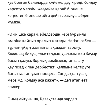
куә болған балаларды сүйемелдеу кіреді. Қолдау
көрсету мерзімі жағдайға қарай бірнеше
кеңестен бірнеше айға дейін созылуы әбден
мүмкін.
«Өкінішке қарай, әйелдердің көбі бұрынғы
өміріне қайтып оралып жатады. Негізгі себеп —
тұрғын үйдің жоқтығы, ақшадан тарығу,
баланың болуы, туыстардың қысымы мен бауыр
басып қалуы. Зорлық-зомбылықтан шығу —
қауіпсіздік пен дербестікті қалпына келтіруге
бағытталған ұзақ процесс. Сондықтан ұзақ
мерзімді қолдау аса қажет», — деп атап өтті
спикер.
Оның айтуынша, Қазақстанда зардап