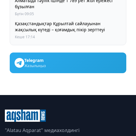
Алматыда тәулік ішінде 1 789 рет жол ережесі
бұзылған
Бүгін 09:05
Қазақстандықтар Құрылтай сайлауынан
жақсылық күтеді – қоғамдық пікір зерттеуі
Кеше 17:14
Telegram
Жазылыңыз
"Alatau Aqparat" медиахолдингі