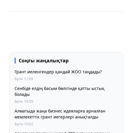
Соңғы жаңалықтар
Грант иеленгендер қандай ЖОО таңдады?
Бүгін 11:09
Сенбіде елдің басым бөлігінде қатты ыстық
болады
Бүгін 10:05
Алматыда жаңа бизнес идеяларға арналған
мемлекеттік грант иегерлері анықталды
Бүгін 10:02