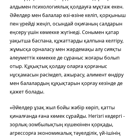
алдымен психологиялық қолдауға мұқтаж екен.
Әйелдер мен балалар өзі-өзіне келіп, қорқыныш
пен үрейді жеңіп, осындай оқиғаның салдарын
еңсеру үшін көмекке жүгінеді. Сонымен қатар
уақытша баспана, құжаттарды қалпына келтіру,
жұмысқа орналасу мен жәрдемақы алу сияқты
әлеуметтік көмекке де сұраныс жоғары болып
отыр. Құқықтық қолдау оларға қорғаныс
нұсқамасын рәсімдеп, ажырасу, алимент өндіру
мен балалардың құқықтарын қорғау кезінде де
қажет болады.
«Әйелдер ұзақ жыл бойы жәбір көріп, қатты
қиналғанда ғана көмек сұрайды. Негізгі кедергі -
зорлық-зомбылықтың күшеюінен қорқады,
агрессорға экономикалық тәуелділік, үй-ішінің