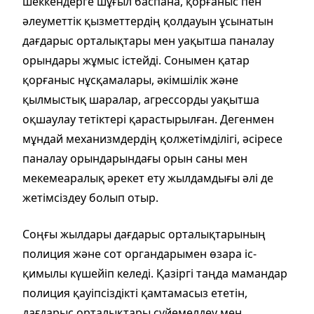
шеккендерге шұғыл баспана, қорғаныс пен
әлеуметтік қызметтердің қолдауын ұсынатын
дағдарыс орталықтары мен уақытша паналау
орындары жұмыс істейді. Сонымен қатар
қорғаныс нұсқамалары, әкімшілік және
қылмыстық шаралар, агрессорды уақытша
оқшаулау тетіктері қарастырылған. Дегенмен
мұндай механизмдердің қолжетімділігі, әсіресе
паналау орындарындағы орын саны мен
мекемеаралық әрекет ету жылдамдығы әлі де
жетімсіздеу болып отыр.
Соңғы жылдары дағдарыс орталықтарының
полиция және сот органдарымен өзара іс-
қимылы күшейіп келеді. Қазіргі таңда мамандар
полиция қауіпсіздікті қамтамасыз ететін,
дағдарыс орталықтары сүйемелдеу мен