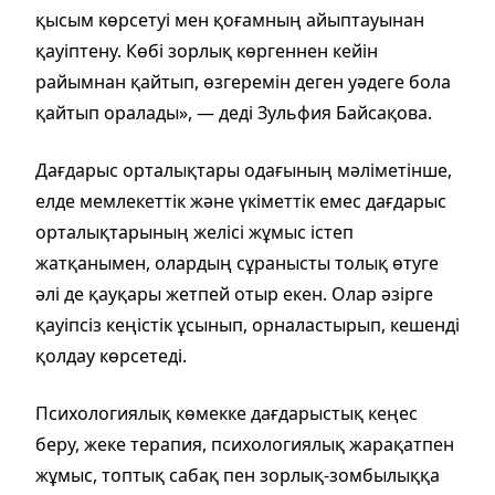
қысым көрсетуі мен қоғамның айыптауынан
қауіптену. Көбі зорлық көргеннен кейін
райымнан қайтып, өзгеремін деген уәдеге бола
қайтып оралады», — деді Зульфия Байсақова.
Дағдарыс орталықтары одағының мәліметінше,
елде мемлекеттік және үкіметтік емес дағдарыс
орталықтарының желісі жұмыс істеп
жатқанымен, олардың сұранысты толық өтуге
әлі де қауқары жетпей отыр екен. Олар әзірге
қауіпсіз кеңістік ұсынып, орналастырып, кешенді
қолдау көрсетеді.
Психологиялық көмекке дағдарыстық кеңес
беру, жеке терапия, психологиялық жарақатпен
жұмыс, топтық сабақ пен зорлық-зомбылыққа