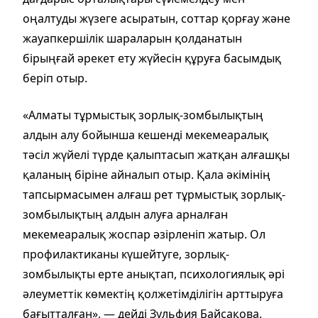
оңалтуды жүзеге асыратын, соттар қорғау және
жауапкершілік шараларын қолданатын
бірыңғай әрекет ету жүйесін құруға басымдық
беріп отыр.
«Алматы тұрмыстық зорлық-зомбылықтың
алдын алу бойынша кешенді мекемеаралық
тәсіл жүйелі түрде қалыптасып жатқан алғашқы
қаланың біріне айналып отыр. Қала әкімінің
тапсырмасымен алғаш рет тұрмыстық зорлық-
зомбылықтың алдын алуға арналған
мекемеаралық жоспар әзірленіп жатыр. Ол
профилактиканы күшейтуге, зорлық-
зомбылықты ерте анықтап, психологиялық әрі
әлеуметтік көмектің қолжетімділігін арттыруға
бағытталған», — дейді Зульфия Байсақова.