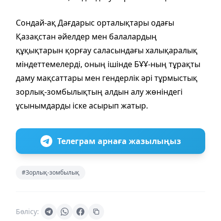
Сондай-ақ Дағдарыс орталықтары одағы
Қазақстан әйелдер мен балалардың
құқықтарын қорғау саласындағы халықаралық
міндеттемелерді, оның ішінде БҰҰ-ның тұрақты
даму мақсаттары мен гендерлік әрі тұрмыстық
зорлық-зомбылықтың алдын алу жөніндегі
ұсынымдарды іске асырып жатыр.
Телеграм арнаға жазылыңыз
#Зорлық-зомбылық
Бөлісу: