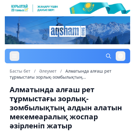
Басты бет
/
Әлеумет
/
Алматында алғаш рет
тұрмыстағы зорлық-зомбылықтың...
Алматында алғаш рет
тұрмыстағы зорлық-
зомбылықтың алдын алатын
мекемеаралық жоспар
әзірленіп жатыр