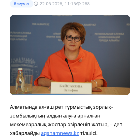
22.05.2026, 11:15
268
Әлеумет
Алматында алғаш рет тұрмыстық зорлық-
зомбылықтың алдын алуға арналған
мекемеаралық жоспар әзірленіп жатыр, – деп
хабарлайды
aqshamnews.kz
тілшісі.