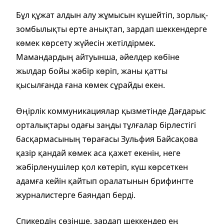
Бұл құжат алдын алу жұмысын күшейтіп, зорлық-
зомбылықты ерте анықтап, зардап шеккендерге
көмек көрсету жүйесін жетілдірмек.
Мамандардың айтуынша, әйелдер көбіне
жылдар бойы жәбір көріп, жаны қатты
қысылғанда ғана көмек сұрайды екен.
Өңірлік коммуникациялар қызметінде Дағдарыс
орталықтары одағы заңды тұлғалар бірлестігі
басқармасының төрағасы Зульфия Байсақова
қазір қандай көмек аса қажет екенін, неге
жәбірленушілер қол көтеріп, күш көрсеткен
адамға кейін қайтып оралатынын брифингте
журналистерге баяндап берді.
Спикердің сөзінше, зардап шеккендер ең