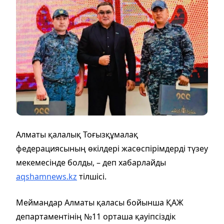
Алматы қалалық Тоғызқұмалақ
федерациясының өкілдері жасөспірімдерді түзеу
мекемесінде болды, – деп хабарлайды
aqshamnews.kz
тілшісі.
Меймандар Алматы қаласы бойынша ҚАЖ
департаментінің №11 орташа қауіпсіздік