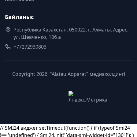
Байланыс
Республика Казахстан. 050022, г. Алматы, Адрес:
ул. Шевченко, 106 а
+77272930803
Copyright 2026, "Alatau Aqparat" медиахолдингі
// SMI24 виджет setTimeout(function() { if (typeof Smi24
!== 'undefined') { Smi24.init('[data-smi-widget-id="130"]'); }