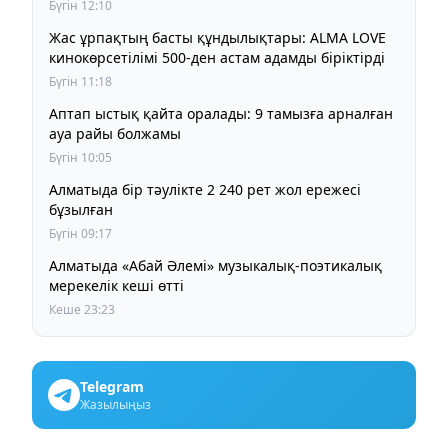
Бүгін 12:10
Жас ұрпақтың басты құндылықтары: ALMA LOVE
кинокөрсетілімі 500-ден астам адамды біріктірді
Бүгін 11:18
Аптап ыстық қайта оралады: 9 тамызға арналған
ауа райы болжамы
Бүгін 10:05
Алматыда бір тәулікте 2 240 рет жол ережесі
бұзылған
Бүгін 09:17
Алматыда «Абай Әлемі» музыкалық-поэтикалық
мерекелік кеші өтті
Кеше 23:23
Telegram
Жазылыңыз