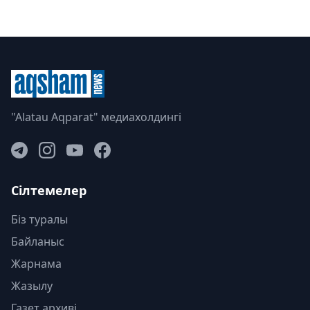
"Alatau Aqparat" медиахолдингі
Сілтемелер
Біз туралы
Байланыс
Жарнама
Жазылу
Газет архиві