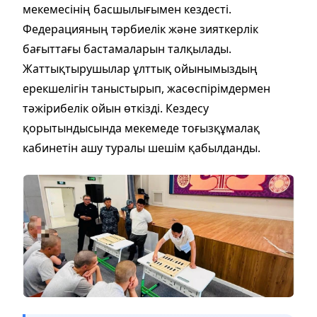
мекемесінің басшылығымен кездесті.
Федерацияның тәрбиелік және зияткерлік
бағыттағы бастамаларын талқылады.
Жаттықтырушылар ұлттық ойынымыздың
ерекшелігін таныстырып, жасөспірімдермен
тәжірибелік ойын өткізді. Кездесу
қорытындысында мекемеде тоғызқұмалақ
кабинетін ашу туралы шешім қабылданды.