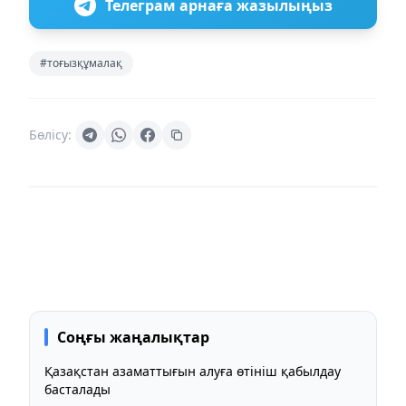
Телеграм арнаға жазылыңыз
#тоғызқұмалақ
Бөлісу:
Соңғы жаңалықтар
Қазақстан азаматтығын алуға өтініш қабылдау
басталады