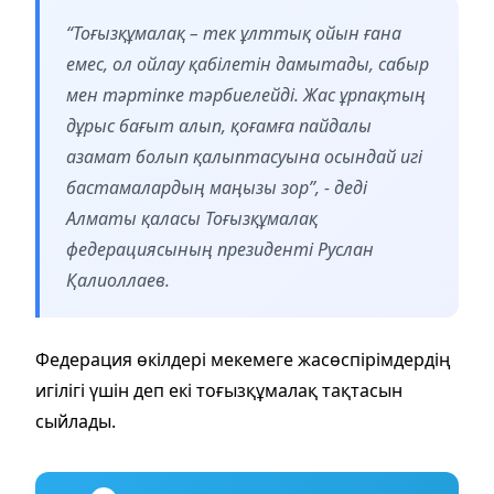
“Тоғызқұмалақ – тек ұлттық ойын ғана
емес, ол ойлау қабілетін дамытады, сабыр
мен тәртіпке тәрбиелейді. Жас ұрпақтың
дұрыс бағыт алып, қоғамға пайдалы
азамат болып қалыптасуына осындай игі
бастамалардың маңызы зор”, - деді
Алматы қаласы Тоғызқұмалақ
федерациясының президенті Руслан
Қалиоллаев.
Федерация өкілдері мекемеге жасөспірімдердің
игілігі үшін деп екі тоғызқұмалақ тақтасын
сыйлады.