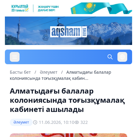
Басты бет
/
Әлеумет
/
Алматыдағы балалар
колониясында тоғызқұмалақ кабин...
Алматыдағы балалар
колониясында тоғызқұмалақ
кабинеті ашылады
11.06.2026, 10:10
322
Әлеумет