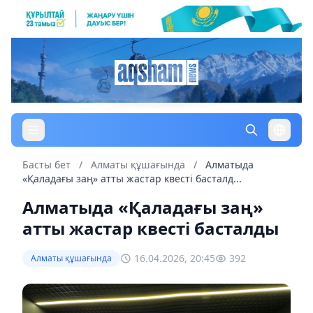
Басты бет
/
Алматы құшағында
/
Алматыда
«Қаладағы заң» атты жастар квесті басталд...
Алматыда «Қаладағы заң»
атты жастар квесті басталды
16.04.2026, 20:45
392
Алматы құшағында