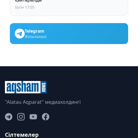
Бүгін 17:05
Telegram
Жазылыңыз
"Alatau Aqparat" медиахолдингі
Сілтемелер