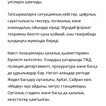
үлгілерін қамтиды.
Тапсырмаларға ситуациялық кейстер, цифрлық
сауаттылықты тексеру, логикалық және
командалық ойындар кіреді. Мұндай формат
теорияны бекітіп қана қоймай, оны тәжірибеде
қолдануға мүмкіндік береді.
Квест локациялары қалалық қызметтермен
бірлесіп келісілген. Олардың қатарында ТЖД,
полиция департаменті, прокуратура және басқа
да құрылымдар бар. Негізгі алаңдар ретінде
Жедел басқару орталығы, Арбат, Сайран көлі,
«Медеу» мұз айдыны, метро станциялары,
Орталық стадион және басқа да қалалық
кеңістіктер қамтылған.