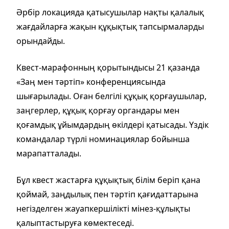
Әрбір локацияда қатысушылар нақты қалалық
жағдайларға жақын құқықтық тапсырмаларды
орындайды.
Квест-марафонның қорытындысы 21 қазанда
«Заң мен тәртіп» конференциясында
шығарылады. Оған белгілі құқық қорғаушылар,
заңгерлер, құқық қорғау органдары мен
қоғамдық ұйымдардың өкілдері қатысады. Үздік
командалар түрлі номинациялар бойынша
марапатталады.
Бұл квест жастарға құқықтық білім беріп қана
қоймай, заңдылық пен тәртіп қағидаттарына
негізделген жауапкершілікті мінез-құлықты
қалыптастыруға көмектеседі.