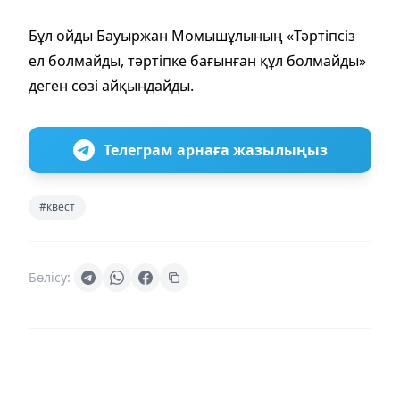
Бұл ойды Бауыржан Момышұлының «Тәртіпсіз
ел болмайды, тәртіпке бағынған құл болмайды»
деген сөзі айқындайды.
Телеграм арнаға жазылыңыз
#квест
Бөлісу: