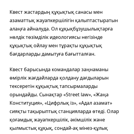
Квест жастардың құқықтық санасы мен
азаматтық жауапкершілігін қалыптастыратын
алаңға айналуда. Ол құқықбұзушылықтарға
нөлдік төзімділік идеологиясы негізінде
құқықтық ойлау мен тұрақты құқықтық
бағдарларды дамытуға бағытталған.
Квест барысында командалар заңнаманы
өмірлік жағдайларда қолдану дағдыларын
тексеретін құқықтық тапсырмаларды
орындайды. Сынақтар «Street law», «Жаңа
Конституция», «Цифрлық із», «Адал азамат»
сияқты тақырыптық станцияларда өтеді. Олар
қоғамдық жауапкершілік, әкімшілік және
қылмыстық құқық, сондай-ақ мінез-құлық