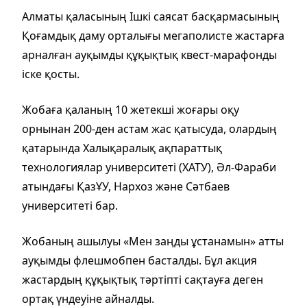
Алматы қаласының Ішкі саясат басқармасының
Қоғамдық даму орталығы мегаполисте жастарға
арналған ауқымды құқықтық квест-марафонды
іске қосты.
Жобаға қаланың 10 жетекші жоғары оқу
орнынан 200-ден астам жас қатысуда, олардың
қатарында Халықаралық ақпараттық
технологиялар университеті (ХАТУ), Әл-Фараби
атындағы ҚазҰУ, Нархоз және Сәтбаев
университеті бар.
Жобаның ашылуы «Мен заңды ұстанамын» атты
ауқымды флешмобпен басталды. Бұл акция
жастардың құқықтық тәртіпті сақтауға деген
ортақ үндеуіне айналды.