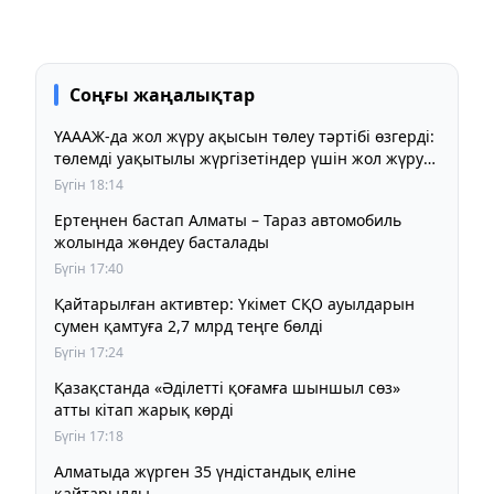
Соңғы жаңалықтар
ҮАААЖ-да жол жүру ақысын төлеу тәртібі өзгерді:
төлемді уақытылы жүргізетіндер үшін жол жүру
құны бұрынғы деңгейде сақталады
Бүгін 18:14
Ертеңнен бастап Алматы – Тараз автомобиль
жолында жөндеу басталады
Бүгін 17:40
Қайтарылған активтер: Үкімет СҚО ауылдарын
сумен қамтуға 2,7 млрд теңге бөлді
Бүгін 17:24
Қазақстанда «Әділетті қоғамға шыншыл сөз»
атты кітап жарық көрді
Бүгін 17:18
Алматыда жүрген 35 үндістандық еліне
қайтарылды