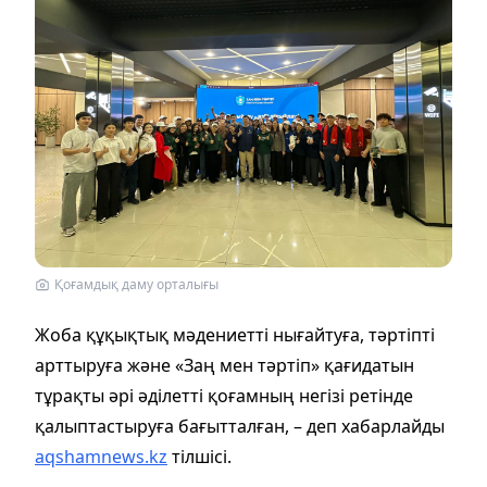
Қоғамдық даму орталығы
Жоба құқықтық мәдениетті нығайтуға, тәртіпті
арттыруға және «Заң мен тәртіп» қағидатын
тұрақты әрі әділетті қоғамның негізі ретінде
қалыптастыруға бағытталған, – деп хабарлайды
aqshamnews.kz
тілшісі.