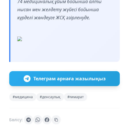
74 медициналық ұйым бойынша алты
нысан мен желдету жүйесі бойынша
күрделі жөндеуге ЖСҚ әзірленуде.
Телеграм арнаға жазылыңыз
#медицина
#денсаулық
#ғимарат
Бөлісу: