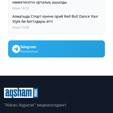
көмектесетін орталық ашылды
Кеше 16:10
Алматыда Спорт күніне орай Red Bull Dance Your
Style би баттлдары өтті
Кеше 15:08
Telegram
Жазылыңыз
"Alatau Aqparat" медиахолдингі