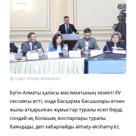
Сурет: Almaty-akshamy.kz.
Бүгін Алматы қаласы мәслихатының кезекті XV
сессиясы өтті, онда басқарма басшылары өткен
жылы атқарылған жұмыстар туралы есеп берді,
сондай-ақ болашақ жоспарлары туралы
баяндады, деп хабарлайды аlmaty-akshamy.kz.