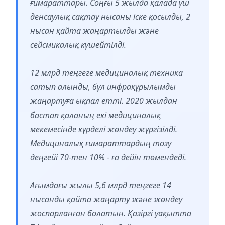
ғимараттары. Соңғы 5 жылда қалада үш
денсаулық сақтау нысаны іске қосылды, 2
нысан қайта жаңартылды және
сейсмикалық күшейтілді.
12 млрд теңгеге медициналық техника
сатып алынды, бұл инфрақұрылымды
жаңартуға ықпал етті. 2020 жылдан
бастап қаланың екі медициналық
мекемесінде күрделі жөндеу жүргізілді.
Медициналық ғимараттардың тозу
деңгейі 70-тен 10% - ға дейін төмендеді.
Ағымдағы жылы 5,6 млрд теңгеге 14
нысанды қайта жаңарту және жөндеу
жоспарланған болатын. Қазіргі уақытта