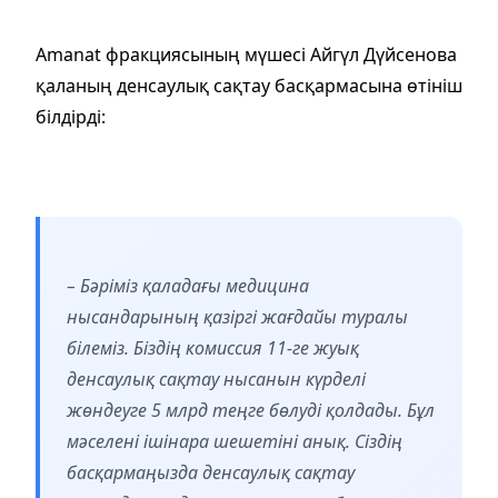
Аmanat фракциясының мүшесі Айгүл Дүйсенова
қаланың денсаулық сақтау басқармасына өтініш
білдірді:
– Бәріміз қаладағы медицина
нысандарының қазіргі жағдайы туралы
білеміз. Біздің комиссия 11-ге жуық
денсаулық сақтау нысанын күрделі
жөндеуге 5 млрд теңге бөлуді қолдады. Бұл
мәселені ішінара шешетіні анық. Сіздің
басқармаңызда денсаулық сақтау