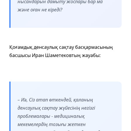
нысандарын дамыту жоспары бар ма
және оған не кіреді?
Қоғамдық денсаулық сақтау басқармасының
басшысы Иран Шаметековтың жауабы:
– Иә, Сіз атап өткендей, қаланың
денсаулық сақтау жүйесінің негізгі
проблемалары - медициналық
мекемелердің тозығы жеткен