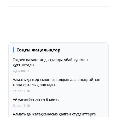
Соңғы жаңалықтар
Тоқаев қазақстандықтарды Абай күнімен
құттықтады
Бүгін 08:09
Алматыда жер сілкінісін алдын ала анықтайтын
жаңа орталық ашылды
Кеше 17:10
Аймағамбетовтен 6 кеңес
Кеше 16:10
Алматыда жатақханасыз қалған студенттерге