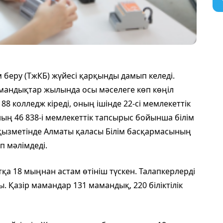
м беру (ТжКБ) жүйесі қарқынды дамып келеді.
андықтар жылында осы мәселеге көп көңіл
 88 колледж кіреді, оның ішінде 22-сі мемлекеттік
ның 46 838-і мемлекеттік тапсырыс бойынша білім
қызметінде Алматы қаласы Білім басқармасының
 мәлімдеді.
қа 18 мыңнан астам өтініш түскен. Талапкерлерді
 Қазір мамандар 131 мамандық, 220 біліктілік