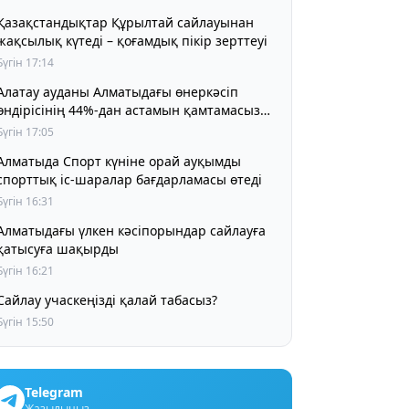
Қазақстандықтар Құрылтай сайлауынан
жақсылық күтеді – қоғамдық пікір зерттеуі
Бүгін 17:14
Алатау ауданы Алматыдағы өнеркәсіп
өндірісінің 44%-дан астамын қамтамасыз
етіп отыр
Бүгін 17:05
Алматыда Спорт күніне орай ауқымды
спорттық іс-шаралар бағдарламасы өтеді
Бүгін 16:31
Алматыдағы үлкен кәсіпорындар сайлауға
қатысуға шақырды
Бүгін 16:21
Сайлау учаскеңізді қалай табасыз?
Бүгін 15:50
Telegram
Жазылыңыз