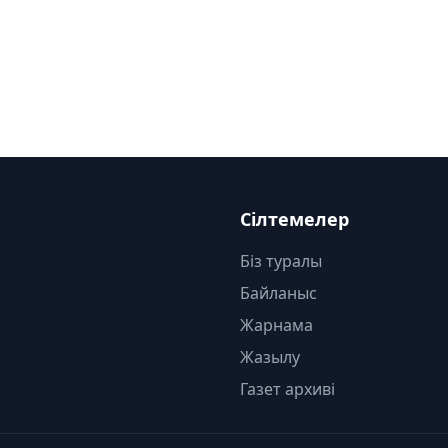
Сілтемелер
Біз туралы
Байланыс
Жарнама
Жазылу
Газет архиві