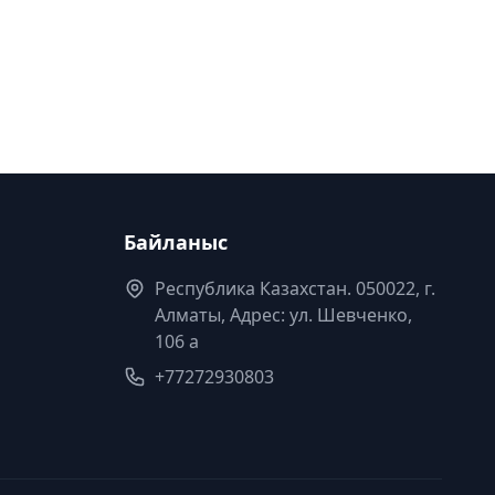
Байланыс
Республика Казахстан. 050022, г.
Алматы, Адрес: ул. Шевченко,
106 а
+77272930803