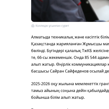
Колледж ұсынған сурет
Алматыда техникалық және кәсіптік білі
Қазақстанда жарияланған Жұмысшы мам
бөлінді. Бүгіндері қалалық ТжКБ желісіне
те, 66-сы жекеменшік. Онда 85 544 адам
алып жатыр. Өңірлік коммуникациялар 
басшысы Сайран Сайфеденов осылай деп
2025-2026 оқу жылына мемлекеттік грант
тамыз айының соңына дейін қабылдайды.
бойынша білім алып жатыр.