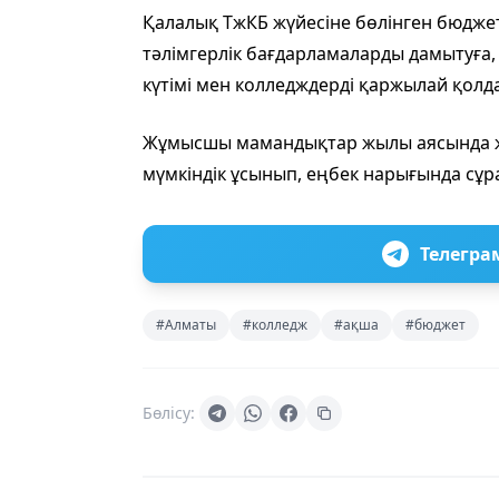
Қалалық ТжКБ жүйесіне бөлінген бюджет 
тәлімгерлік бағдарламаларды дамытуға, 
күтімі мен колледждерді қаржылай қолд
Жұмысшы мамандықтар жылы аясында жа
мүмкіндік ұсынып, еңбек нарығында сұр
Телегра
#Алматы
#колледж
#ақша
#бюджет
Бөлісу: