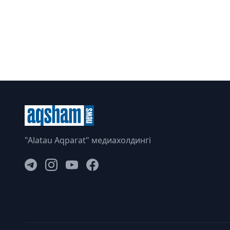
"Alatau Aqparat" медиахолдингі