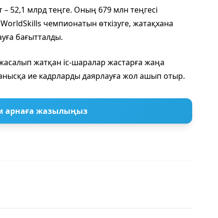
– 52,1 млрд теңге. Оның 679 млн теңгесі
WorldSkills чемпионатын өткізуге, жатақхана
ауға бағытталды.
салып жатқан іс-шаралар жастарға жаңа
анысқа ие кадрларды даярлауға жол ашып отыр.
м арнаға жазылыңыз