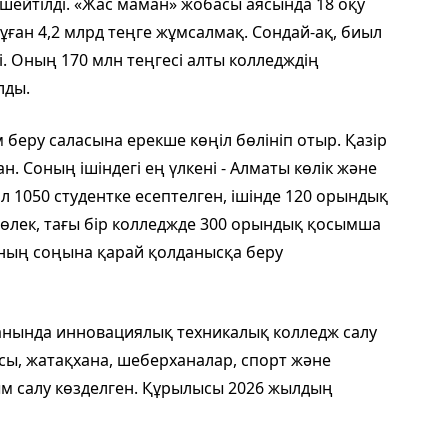
шейтілді. «Жас маман» жобасы аясында 18 оқу
ған 4,2 млрд теңге жұмсалмақ. Сондай-ақ, биыл
. Оның 170 млн теңгесі алты колледждің
лды.
м беру саласына ерекше көңіл бөлініп отыр. Қазір
. Соның ішіндегі ең үлкені - Алматы көлік және
л 1050 студентке есептелген, ішінде 120 орындық
бөлек, тағы бір колледжде 300 орындық қосымша
ның соңына қарай қолданысқа беру
анында инновациялық техникалық колледж салу
усы, жатақхана, шеберханалар, спорт және
м салу көзделген. Құрылысы 2026 жылдың