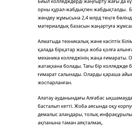
Биыл колледждерді жаңғырту жағы да кү
орны құрал-жабдықпен жабдықталды. Бұ
жөндеу жұмысына 2,4 млрд теңге бөлінді
материалдық базасын жаңартуға жұмса
Алматыда техникалық және кәсіптік білі
қалада бірқатар жаңа жоба қолға алынған
механика колледжінің жаңа ғимараты. О
жатақхана болады. Тағы бір колледжде 
ғимарат салынады. Оларды қараша айы
жоспарланған.
Алатау ауданындағы Алғабас ықшамауд
басталып кетті. Жоба аясында оқу корп
демалыс алаңдары, толық инфрақұрылы
ақпанына таман аяқталмақ.