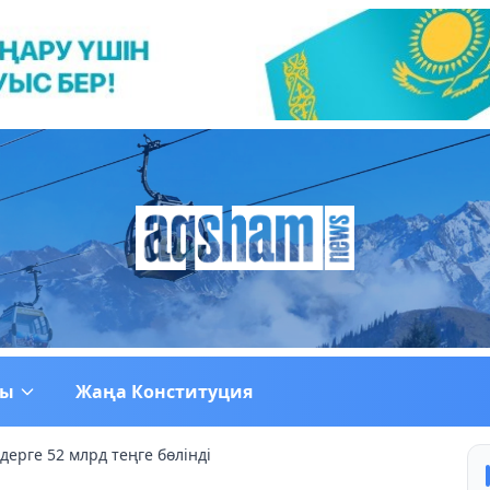
ғы
Жаңа Конституция
ерге 52 млрд теңге бөлінді