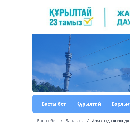
Басты бет
Құрылтай
Барлы
Басты бет
/
Барлығы
/
Алматыда колледжд