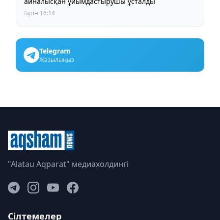
айналысқан ұйымдастырушы ұсталды
Бүгін 16:14
Telegram
Жазылыңыз
"Alatau Aqparat" медиахолдингі
Сілтемелер