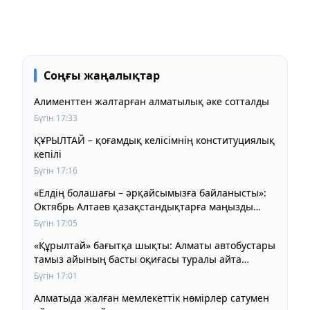
Соңғы жаңалықтар
Алименттен жалтарған алматылық әке сотталды
Бүгін 17:33
ҚҰРЫЛТАЙ – қоғамдық келісімнің конституциялық
кепілі
Бүгін 17:16
«Елдің болашағы – әрқайсымызға байланысты»:
Октябрь Алтаев қазақстандықтарға маңызды
үндеу жасады
Бүгін 17:05
«Құрылтай» бағытқа шықты: Алматы автобустары
тамыз айының басты оқиғасы туралы айта
бастады
Бүгін 17:01
Алматыда жалған мемлекеттік нөмірлер сатумен