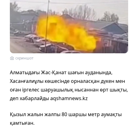
скриншот
Алматыдағы Жас-Қанат шағын ауданында,
Хасанғалиұлы көшесінде орналасқан дүкен мен
оған іргелес шаруашылық нысаннан өрт шықты,
деп хабарлайды aqshamnews.kz
Қызыл жалын жалпы 80 шаршы метр аумақты
қамтыған.