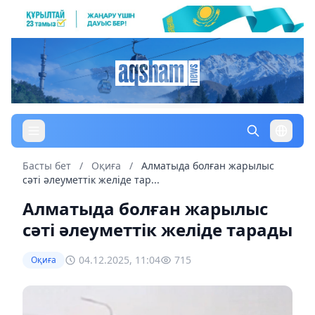
Басты бет
/
Оқиға
/
Алматыда болған жарылыс
сәті әлеуметтік желіде тар...
Алматыда болған жарылыс
сәті әлеуметтік желіде тарады
04.12.2025, 11:04
715
Оқиға