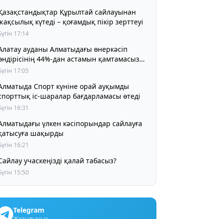
Қазақстандықтар Құрылтай сайлауынан
жақсылық күтеді – қоғамдық пікір зерттеуі
Бүгін 17:14
Алатау ауданы Алматыдағы өнеркәсіп
өндірісінің 44%-дан астамын қамтамасыз
етіп отыр
Бүгін 17:05
Алматыда Спорт күніне орай ауқымды
спорттық іс-шаралар бағдарламасы өтеді
Бүгін 16:31
Алматыдағы үлкен кәсіпорындар сайлауға
қатысуға шақырды
Бүгін 16:21
Сайлау учаскеңізді қалай табасыз?
Бүгін 15:50
Telegram
Жазылыңыз