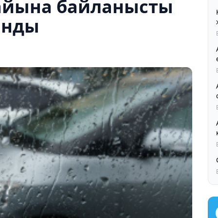
айына байланысты
анды