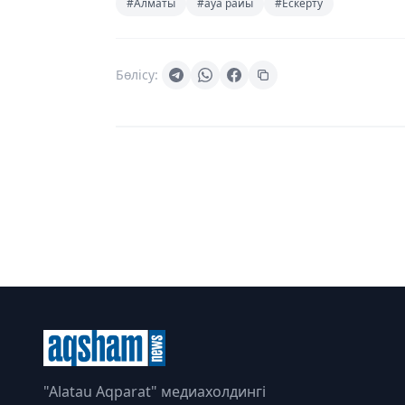
#Алматы
#ауа райы
#Ескерту
Бөлісу:
"Alatau Aqparat" медиахолдингі