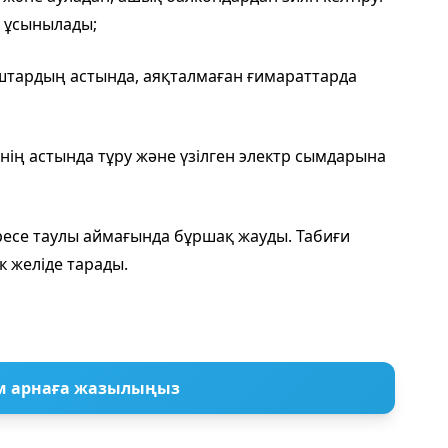
у ұсынылады;
штардың астында, аяқталмаған ғимараттарда
рінің астында тұру және үзілген электр сымдарына
ресе таулы аймағында бұршақ жауды. Табиғи
 желіде тарады.
м арнаға жазылыңыз