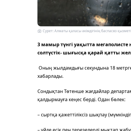
Cурет: Алматы қаласы әкімдігінің баспасөз қызмет
3 мамыр түнгі уақытта мегаполисте 
солтүстік- шығысқа қарай қатты жел
Оның жылдамдығы секундына 18 метрге 
хабарлады.
Сондықтан Төтенше жағдайлар департам
қалдырмауға кеңес берді. Одан бөлек:
– сыртқа қажеттіліксіз шықпау (мүмкінді
– үйде есік пен терезелерді мықтап жаб