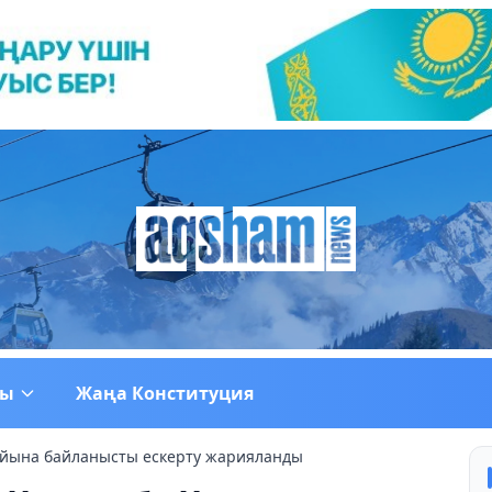
ғы
Жаңа Конституция
айына байланысты ескерту жарияланды