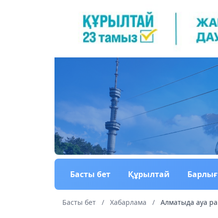
Басты бет
Құрылтай
Барлы
Басты бет
/
Хабарлама
/
Алматыда ауа р