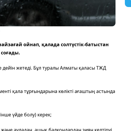
і
найзағай ойнап, қалада солтүстік-батыстан
 соғады.
дейін жетеді. Бұл туралы Алматы қаласы ТЖД
енті қала тұрғындарына көлікті ағаштың астында
гінше үйде болу) керек;
у және ауладан, ашық балкондардан зиян келтіруі