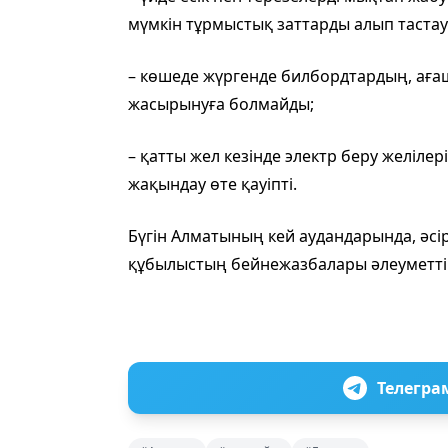
мүмкін тұрмыстық заттарды алып таста
– көшеде жүргенде билбордтардың, аға
жасырынуға болмайды;
– қатты жел кезінде электр беру желіле
жақындау өте қауіпті.
Бүгін Алматының кей аудандарында, әсі
құбылыстың бейнежазбалары әлеуметтік
Телегра