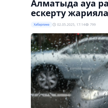
Алматыда ауа р
ескерту жариял
02.05.2025, 17:14
799
Хабарлама