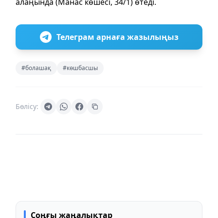
алаңында (Манас көшесі, 34/1) өтеді.
Телеграм арнаға жазылыңыз
#болашақ
#көшбасшы
Бөлісу:
Соңғы жаңалықтар