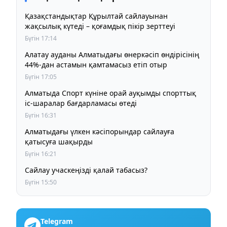
Қазақстандықтар Құрылтай сайлауынан
жақсылық күтеді – қоғамдық пікір зерттеуі
Бүгін 17:14
Алатау ауданы Алматыдағы өнеркәсіп өндірісінің
44%-дан астамын қамтамасыз етіп отыр
Бүгін 17:05
Алматыда Спорт күніне орай ауқымды спорттық
іс-шаралар бағдарламасы өтеді
Бүгін 16:31
Алматыдағы үлкен кәсіпорындар сайлауға
қатысуға шақырды
Бүгін 16:21
Сайлау учаскеңізді қалай табасыз?
Бүгін 15:50
Telegram