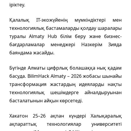
іріктеу.
Қалалық IT-экожүйенің мүмкіндіктері мен
технологиялық бастамаларды қолдау шаралары
туралы Almaty Hub білім беру және бизнес-
бағдарламалар менеджері Назкерім Зияда
баяндама жасайды.
Бүгінде Алматы цифрлық болашаққа нық қадам
басуда. BilimHack Almaty – 2026 жобасы шынайы
трансформация жастардың идеяларды нақты
технологиялық шешімдерге айналдыруынан
басталатынын айқын көрсетеді.
Хакатон 25–26 ақпан күндері Халықаралық
ақпараттық технологиялар университеті