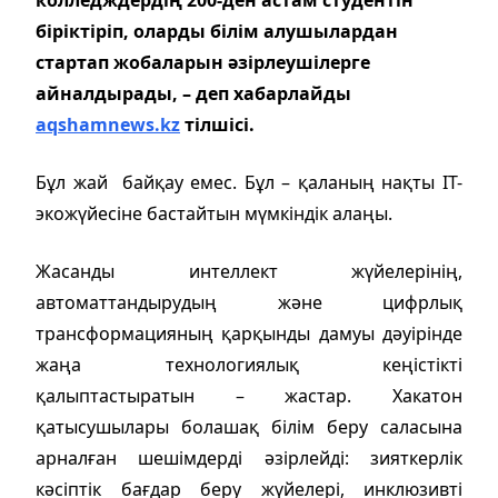
біріктіріп, оларды білім алушылардан
стартап жобаларын әзірлеушілерге
айналдырады, – деп хабарлайды
aqshamnews.kz
тілшісі.
Бұл жай байқау емес. Бұл – қаланың нақты IT-
экожүйесіне бастайтын мүмкіндік алаңы.
Жасанды интеллект жүйелерінің,
автоматтандырудың және цифрлық
трансформацияның қарқынды дамуы дәуірінде
жаңа технологиялық кеңістікті
қалыптастыратын – жастар. Хакатон
қатысушылары болашақ білім беру саласына
арналған шешімдерді әзірлейді: зияткерлік
кәсіптік бағдар беру жүйелері, инклюзивті