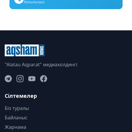
Жазылыңыз
"Alatau Aqparat" медиахолдингі
Сілтемелер
Біз туралы
Байланыс
Жарнама