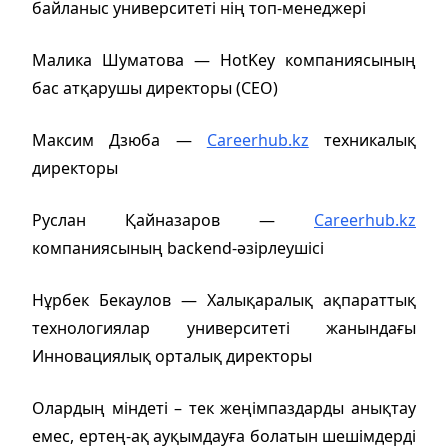
байланыс университеті нің топ-менеджері
Малика Шуматова — HotKey компаниясының
бас атқарушы директоры (CEO)
Максим Дзюба —
Careerhub.kz
техникалық
директоры
Руслан Қайназаров —
Careerhub.kz
компаниясының backend-әзірлеушісі
Нұрбек Бекаулов — Халықаралық ақпараттық
технологиялар университеті жанындағы
Инновациялық орталық директоры
Олардың міндеті – тек жеңімпаздарды анықтау
емес, ертең-ақ ауқымдауға болатын шешімдерді