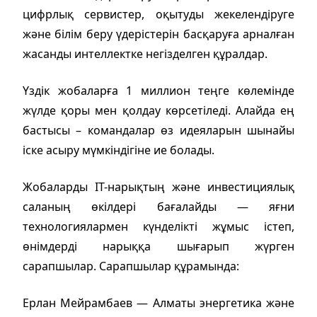
цифрлық сервистер, оқытуды жекелендіруге
және білім беру үдерістерін басқаруға арналған
жасанды интеллектке негізделген құралдар.
Үздік жобаларға 1 миллион теңге көлемінде
жүлде қоры мен қолдау көрсетіледі. Алайда ең
бастысы – командалар өз идеяларын шынайы
іске асыру мүмкіндігіне ие болады.
Жобаларды IT-нарықтың және инвестициялық
саланың өкілдері бағалайды — яғни
технологиялармен күнделікті жұмыс істеп,
өнімдерді нарыққа шығарып жүрген
сарапшылар. Сарапшылар құрамында:
Ерлан Мейрамбаев — Алматы энергетика және