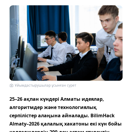
Ұйымдастырушылар ұсынған сурет
25–26 ақпан күндері Алматы идеялар,
алгоритмдер және технологиялық
серпілістер алаңына айналады. BilimHack
Almaty–2026 қалалық хакатоны екі күн бойы
колледждердің 200-ден астам студентін