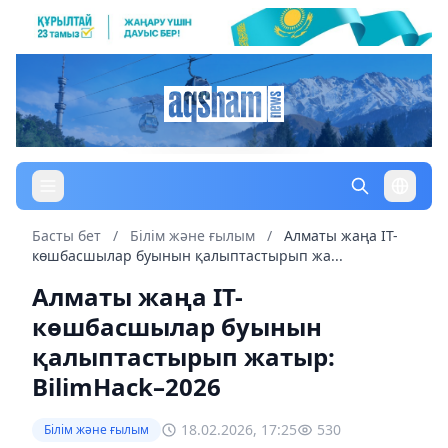
Басты бет
/
Білім және ғылым
/
Алматы жаңа IT-
көшбасшылар буынын қалыптастырып жа...
Алматы жаңа IT-
көшбасшылар буынын
қалыптастырып жатыр:
BilimHack–2026
18.02.2026, 17:25
530
Білім және ғылым