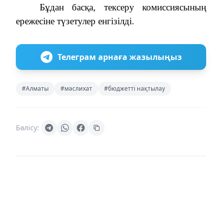
Бұдан басқа, тексеру комиссиясының
ережесіне түзетулер енгізілді.
Телеграм арнаға жазылыңыз
#Алматы
#мәслихат
#бюджетті нақтылау
Бөлісу: