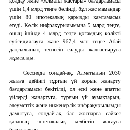
қолдау және «Алматы жастары» бағдарламасы
үшін 1,4 млрд теңге бөлінді, бұл жас мамандар
үшін 80 ипотекалық қарызды қамтамасыз
етеді. Көлік инфрақұрылымына 5 млрд теңге,
оның ішінде 4 млрд теңге қоғамдық көлікті
субсидиялауға және 967,4 млн теңге Абай
даңғылының теспесін салуды жалғастыруға
жұмсалды.
Сессияда сондай-ақ, Алматының 2030
жылға дейінгі тұрғын үй қорын жаңарту
бағдарламасы бекітілді, ол ескі және апатты
үйлерді жаңартуға, тұрғын үй аумақтарын,
әлеуметтік және инженерлік инфрақұрылымды
дамытуға, сондай-ақ бас жоспарға сәйкес
қаланың эстетикалық келбетін жасауға
бағытталған.