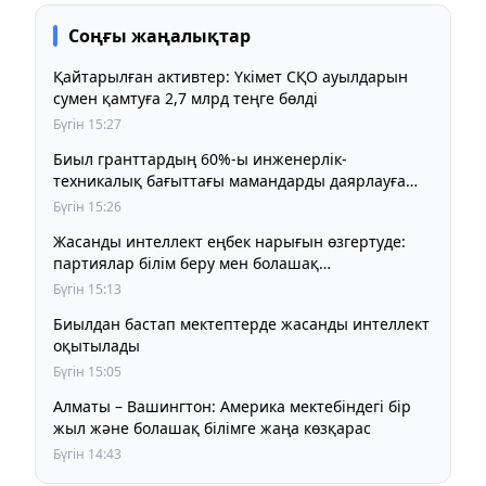
Соңғы жаңалықтар
Қайтарылған активтер: Үкімет СҚО ауылдарын
сумен қамтуға 2,7 млрд теңге бөлді
Бүгін 15:27
Биыл гранттардың 60%-ы инженерлік-
техникалық бағыттағы мамандарды даярлауға
беріледі
Бүгін 15:26
Жасанды интеллект еңбек нарығын өзгертуде:
партиялар білім беру мен болашақ
мамандықтарды талқылады
Бүгін 15:13
Биылдан бастап мектептерде жасанды интеллект
оқытылады
Бүгін 15:05
Алматы – Вашингтон: Америка мектебіндегі бір
жыл және болашақ білімге жаңа көзқарас
Бүгін 14:43