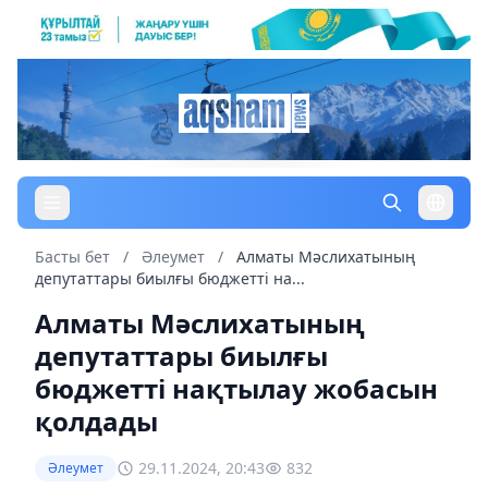
Басты бет
/
Әлеумет
/
Алматы Мәслихатының
депутаттары биылғы бюджетті на...
Алматы Мәслихатының
депутаттары биылғы
бюджетті нақтылау жобасын
қолдады
29.11.2024, 20:43
832
Әлеумет