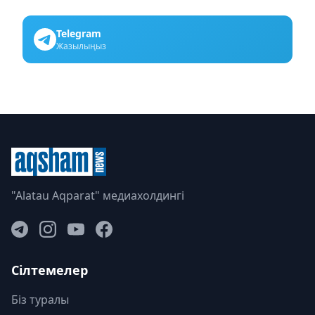
Telegram
Жазылыңыз
"Alatau Aqparat" медиахолдингі
Сілтемелер
Біз туралы