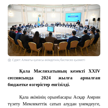
Cурет: Алматы қаласы әкімдігінің баспасөз қызметі
Қала Мәслихатының кезекті XXIV
сессиясында 2024 жылға арналған
бюджетке өзгерістер енгізілді.
Қала әкімінің орынбасары Асқар Амрин
түзету Мемлекеттік сатып алудан үнемдеуге,