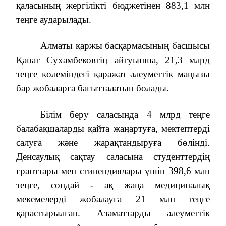
қаласының жергілікті бюджетінен 883,1 млн
теңге аударылады.
Алматы қаржы басқармасының басшысы
Қанат Сухамбековтің айтуынша, 21,3 млрд
теңге көлеміндегі қаражат әлеуметтік маңызы
бар жобаларға бағытталатын болады.
Білім беру саласында 4 млрд теңге
балабақшаларды қайта жаңартуға, мектептерді
салуға және жарақтандыруға бөлінді.
Денсаулық сақтау саласына студенттердің
гранттары мен стипендиялары үшін 398,6 млн
теңге, сондай - ақ жаңа медициналық
мекемелерді жобалауға 21 млн теңге
қарастырылған. Азаматтарды әлеуметтік