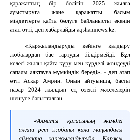
қаражаттың бір бөлігін 2025 жылға
ауыстыруға және қаражатты басым
міндеттерге қайта бөлуге байланысты екенін
атап өтті, деп хабарлайды aqshamnews.kz.
«Қаржыландыруды кейінге қалдыру
жобалардан бас тартуды білдірмейді. Бұл
келесі жылы қайта құру мен күрделі жөндеуді
сапалы аяқтауға мүмкіндік береді», - деп атап
өтті Асқар Амрин. Оның айтуынша, басты
назар 2024 жылдың ең өзекті мәселелерін
шешуге бағытталған.
«Алматы қаласының әкімдігі
алғаш рет жобаны қала маңындағы
аймақта қаржыландыруда. Қаржы