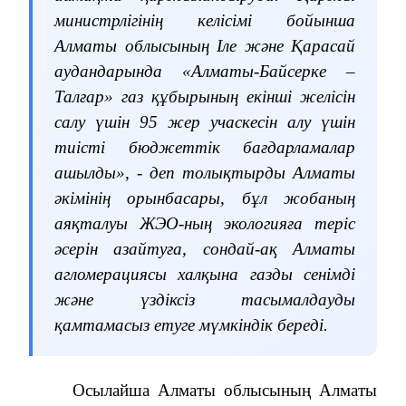
министрлігінің келісімі бойынша
Алматы облысының Іле және Қарасай
аудандарында «Алматы-Байсерке –
Талғар» газ құбырының екінші желісін
салу үшін 95 жер учаскесін алу үшін
тиісті бюджеттік бағдарламалар
ашылды», - деп толықтырды Алматы
әкімінің орынбасары, бұл жобаның
аяқталуы ЖЭО-ның экологияға теріс
әсерін азайтуға, сондай-ақ Алматы
агломерациясы халқына газды сенімді
және үздіксіз тасымалдауды
қамтамасыз етуге мүмкіндік береді.
Осылайша Алматы облысының Алматы