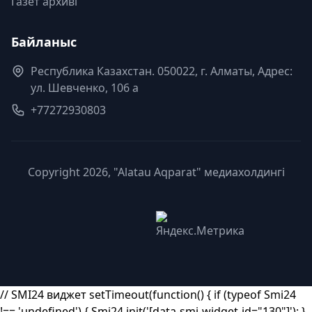
Газет архиві
Байланыс
Республика Казахстан. 050022, г. Алматы, Адрес:
ул. Шевченко, 106 а
+77272930803
Copyright 2026, "Alatau Aqparat" медиахолдингі
// SMI24 виджет setTimeout(function() { if (typeof Smi24
!== 'undefined') { Smi24.init('[data-smi-widget-id="130"]'); }