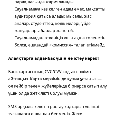
парақшасында жарияланады.
Сауалнамаға кез келген адам емес, мақсатты
аудитория қатыса алады: мысалы, жас
аналар, студенттер, көлік иелері, үйде
жануарлары барлар және т.б.
Сауалнамадан өткеніңіз үшін ақша төленетін
болса, ешқандай «комиссия» талап етілмейді
Алаяқтарға алданбас үшін не істеу керек?
Банк картасының CVC/CVV кодын ешкімге
айтпаңыз. Карта мерзімін де құпия ұстаңыз —
ол кейбір төлем жүйелерінде бірнәрсе сатып алу
үшін ол да жеткілікті болуы мүмкін.
SMS арқылы келетін растау кодтарын үшінші
тұлғаларға ешқашан бермеңіз. Жеке