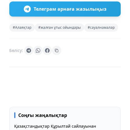
Телеграм арнаға жазылыңыз
#Алаяқтар
#жалған ұтыс ойындары
#сауалнамалар
Бөлісу:
Соңғы жаңалықтар
Қазақстандықтар Құрылтай сайлауынан