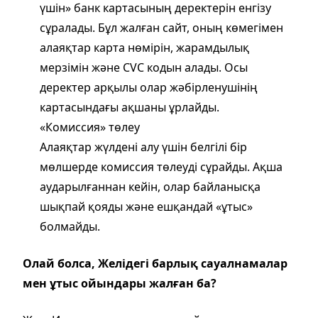
үшін» банк картасының деректерін енгізу
сұралады. Бұл жалған сайт, оның көмегімен
алаяқтар карта нөмірін, жарамдылық
мерзімін және CVC кодын алады. Осы
деректер арқылы олар жәбірленушінің
картасындағы ақшаны ұрлайды.
«Комиссия» төлеу
Алаяқтар жүлдені алу үшін белгілі бір
мөлшерде комиссия төлеуді сұрайды. Ақша
аударылғаннан кейін, олар байланысқа
шықпай қояды және ешқандай «ұтыс»
болмайды.
Олай болса, Желідегі барлық сауалнамалар
мен ұтыс ойындары жалған ба?