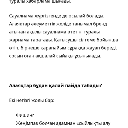
туралы хабарлама шығады.
Сауалнама жүргізгенде де осылай болады.
Алаяқтар әлеуметтік желіде танымал бренд
атынан ақылы сауалнама өтетіні туралы
жарнама таратады. Қатысушы сілтеме бойынша
өтіп, бірнеше қарапайым сұраққа жауап береді,
сосын оған ақшалай сыйақы ұсынылады.
Алаяқтар бұдан қалай пайда табады?
Екі негізгі жолы бар:
Фишинг
Жеңімпаз болған адамнан «сыйлықты алу