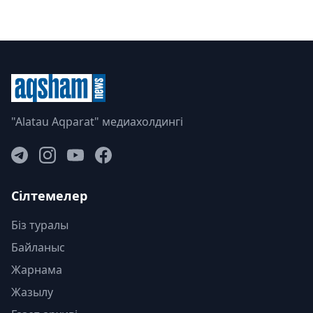
"Alatau Aqparat" медиахолдингі
Сілтемелер
Біз туралы
Байланыс
Жарнама
Жазылу