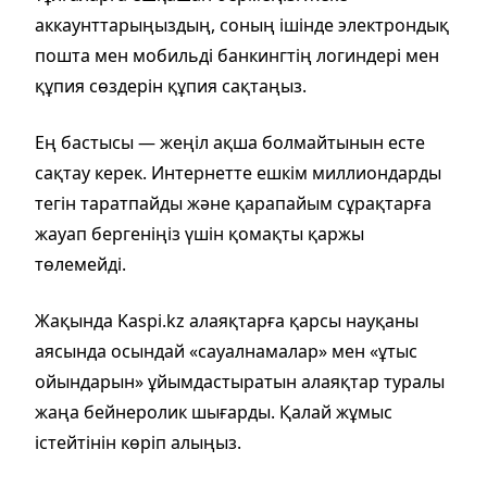
аккаунттарыңыздың, соның ішінде электрондық
пошта мен мобильді банкингтің логиндері мен
құпия сөздерін құпия сақтаңыз.
Ең бастысы — жеңіл ақша болмайтынын есте
сақтау керек. Интернетте ешкім миллиондарды
тегін таратпайды және қарапайым сұрақтарға
жауап бергеніңіз үшін қомақты қаржы
төлемейді.
Жақында Kaspi.kz алаяқтарға қарсы науқаны
аясында осындай «сауалнамалар» мен «ұтыс
ойындарын» ұйымдастыратын алаяқтар туралы
жаңа бейнеролик шығарды. Қалай жұмыс
істейтінін көріп алыңыз.