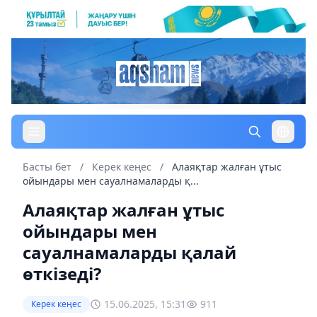
Басты бет
/
Керек кеңес
/
Алаяқтар жалған ұтыс
ойындары мен сауалнамаларды қ...
Алаяқтар жалған ұтыс
ойындары мен
сауалнамаларды қалай
өткізеді?
15.06.2025, 15:31
911
Керек кеңес