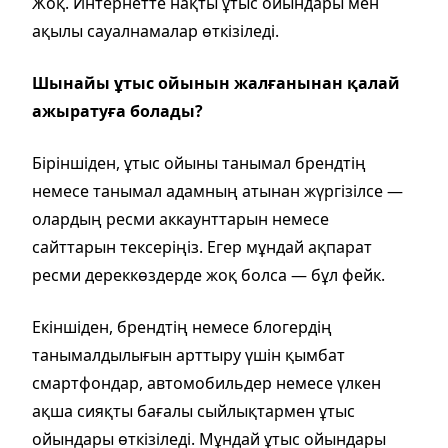
Жоқ. Интернетте нақты ұтыс ойындары мен
ақылы сауалнамалар өткізіледі.
Шынайы ұтыс ойынын жалғанынан қалай
ажыратуға болады?
Біріншіден, ұтыс ойыны танымал брендтің
немесе танымал адамның атынан жүргізілсе —
олардың ресми аккаунттарын немесе
сайттарын тексеріңіз. Егер мұндай ақпарат
ресми дереккөздерде жоқ болса — бұл фейк.
Екіншіден, брендтің немесе блогердің
танымалдылығын арттыру үшін қымбат
смартфондар, автомобильдер немесе үлкен
ақша сияқты бағалы сыйлықтармен ұтыс
ойындары өткізіледі. Мұндай ұтыс ойындары