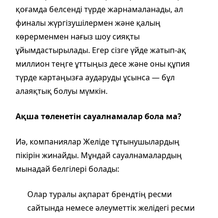
қоғамда белсенді түрде жарнамаланады, ал
финалы жүргізушілермен және қалың
көрерменмен нағыз шоу сияқты
ұйымдастырылады. Егер сізге үйде жатып-ақ
миллион теңге ұттыңыз десе және оны құпия
түрде картаңызға аударуды ұсынса — бұл
алаяқтық болуы мүмкін.
Ақша төленетін сауалнамалар бола ма?
Иә, компаниялар Желіде тұтынушылардың
пікірін жинайды. Мұндай сауалнамалардың
мынадай белгілері болады:
Олар туралы ақпарат брендтің ресми
сайтында немесе әлеуметтік желідегі ресми