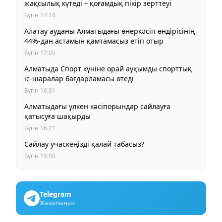
жақсылық күтеді – қоғамдық пікір зерттеуі
Бүгін 17:14
Алатау ауданы Алматыдағы өнеркәсіп өндірісінің
44%-дан астамын қамтамасыз етіп отыр
Бүгін 17:05
Алматыда Спорт күніне орай ауқымды спорттық
іс-шаралар бағдарламасы өтеді
Бүгін 16:31
Алматыдағы үлкен кәсіпорындар сайлауға
қатысуға шақырды
Бүгін 16:21
Сайлау учаскеңізді қалай табасыз?
Бүгін 15:50
Telegram
Жазылыңыз