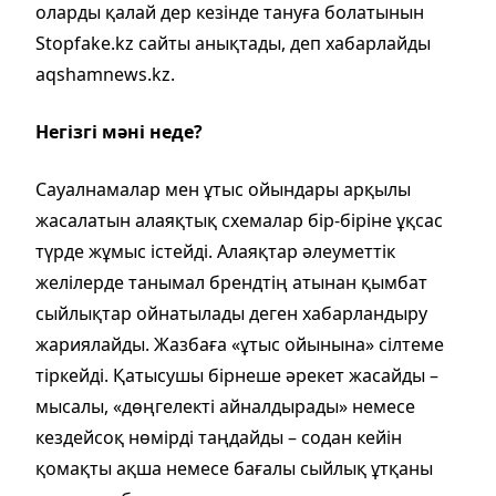
оларды қалай дер кезінде тануға болатынын
Stopfake.kz сайты анықтады, деп хабарлайды
aqshamnews.kz.
Негізгі мәні неде?
Сауалнамалар мен ұтыс ойындары арқылы
жасалатын алаяқтық схемалар бір-біріне ұқсас
түрде жұмыс істейді. Алаяқтар әлеуметтік
желілерде танымал брендтің атынан қымбат
сыйлықтар ойнатылады деген хабарландыру
жариялайды. Жазбаға «ұтыс ойынына» сілтеме
тіркейді. Қатысушы бірнеше әрекет жасайды –
мысалы, «дөңгелекті айналдырады» немесе
кездейсоқ нөмірді таңдайды – содан кейін
қомақты ақша немесе бағалы сыйлық ұтқаны