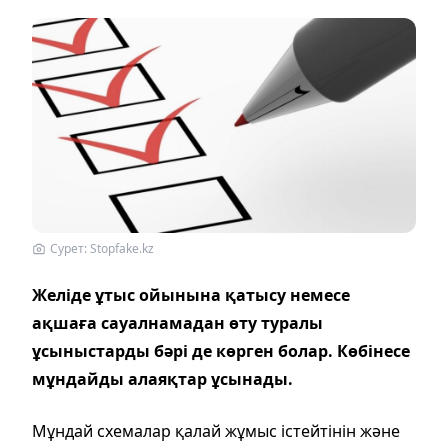
Cурет: Stopfake.kz
Желіде ұтыс ойынына қатысу немесе
ақшаға сауалнамадан өту туралы
ұсыныстарды бәрі де көрген болар. Көбінесе
мұндайды алаяқтар ұсынады.
Мұндай схемалар қалай жұмыс істейтінін және