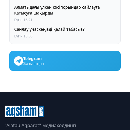
Алматыдағы үлкен кәсіпорындар сайлауға
қатысуға шақырды
Бүгін 16:21
Сайлау учаскеңізді қалай табасыз?
Бүгін 15:50
Telegram
Жазылыңыз
"Alatau Aqparat" медиахолдингі