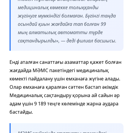
медициналық көмекке толыққанды
жүгінуге мүмкіндігі болмаған. Бүгінгі таңда
осындай қиын жағдайға тап болған 99
мың алматылық автоматты түрде
сақтандырылды», — деді филиал басшысы.
Енді аталған санаттағы азаматтар қажет болған
жағдайда МӘМС пакетіндегі медициналық
көмекті пайдалану үшін емханаға жүгіне алады.
Олар емханаға қаралған сәттен бастап әкімдік
Медициналық сақтандыру қорына ай сайын әр
адам үшін 9 189 теңге көлемінде жарна аудара
бастайды.