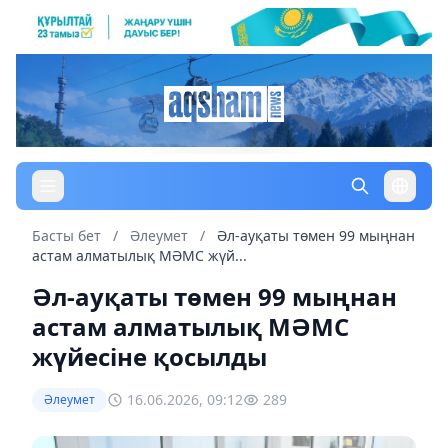
Басты бет
/
Әлеумет
/
Әл-ауқаты төмен 99 мыңнан
астам алматылық МӘМС жүй...
Әл-ауқаты төмен 99 мыңнан
астам алматылық МӘМС
жүйесіне қосылды
16.06.2026, 09:12
289
Әлеумет