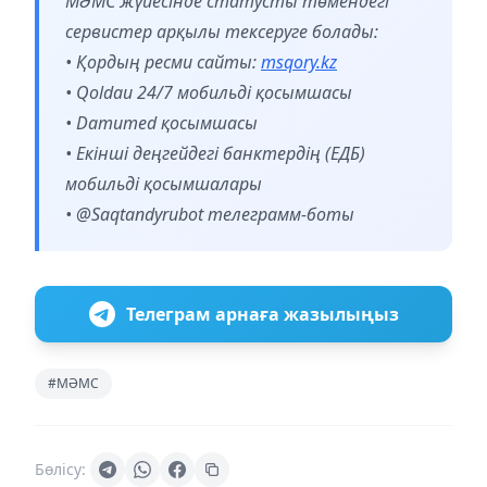
МӘМС жүйесінде статусты төмендегі
сервистер арқылы тексеруге болады:
• Қордың ресми сайты:
msqory.kz
• Qoldau 24/7 мобильді қосымшасы
• Damumed қосымшасы
• Екінші деңгейдегі банктердің (ЕДБ)
мобильді қосымшалары
• @Saqtandyrubot телеграмм-боты
Телеграм арнаға жазылыңыз
#МӘМС
Бөлісу: