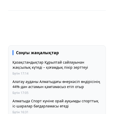
Соңғы жаңалықтар
Қазақстандықтар Құрылтай сайлауынан
жақсылық күтеді – қоғамдық пікір зерттеуі
Бүгін 17:14
Алатау ауданы Алматыдағы өнеркәсіп өндірісінің
44%-дан астамын қамтамасыз етіп отыр
Бүгін 17:05
Алматыда Спорт күніне орай ауқымды спорттық
іс-шаралар бағдарламасы өтеді
Бүгін 16:31