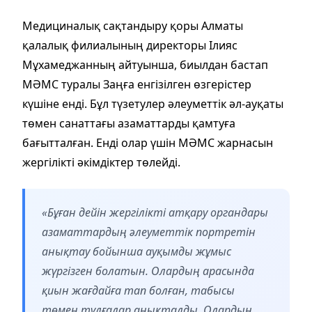
Медициналық сақтандыру қоры Алматы
қалалық филиалының директоры Ілияс
Мұхамеджанның айтуынша, биылдан бастап
МӘМС туралы Заңға енгізілген өзгерістер
күшіне енді. Бұл түзетулер әлеуметтік әл-ауқаты
төмен санаттағы азаматтарды қамтуға
бағытталған. Енді олар үшін МӘМС жарнасын
жергілікті әкімдіктер төлейді.
«Бұған дейін жергілікті атқару органдары
азаматтардың әлеуметтік портретін
анықтау бойынша ауқымды жұмыс
жүргізген болатын. Олардың арасында
қиын жағдайға тап болған, табысы
төмен тұлғалар анықталды. Олардың