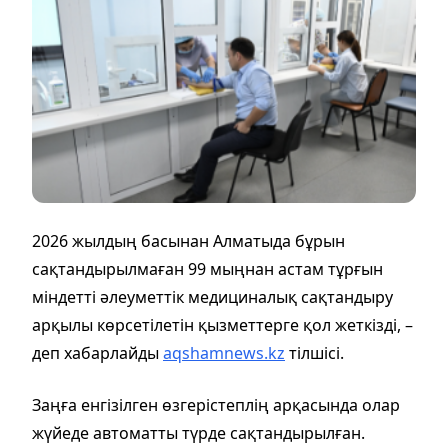
2026 жылдың басынан Алматыда бұрын
сақтандырылмаған 99 мыңнан астам тұрғын
міндетті әлеуметтік медициналық сақтандыру
арқылы көрсетілетін қызметтерге қол жеткізді, –
деп хабарлайды
aqshamnews.kz
тілшісі.
Заңға енгізілген өзгерістеплің арқасында олар
жүйеде автоматты түрде сақтандырылған.