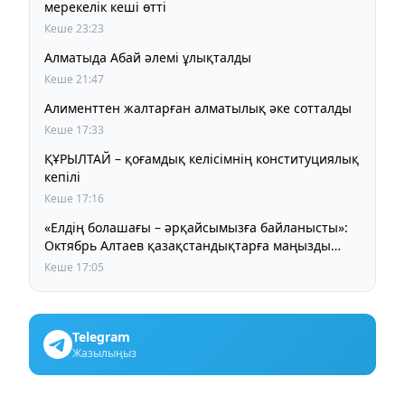
мерекелік кеші өтті
Кеше 23:23
Алматыда Абай әлемі ұлықталды
Кеше 21:47
Алименттен жалтарған алматылық әке сотталды
Кеше 17:33
ҚҰРЫЛТАЙ – қоғамдық келісімнің конституциялық
кепілі
Кеше 17:16
«Елдің болашағы – әрқайсымызға байланысты»:
Октябрь Алтаев қазақстандықтарға маңызды
үндеу жасады
Кеше 17:05
Telegram
Жазылыңыз