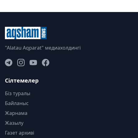
"Alatau Aqparat" медиахолдингі
Сілтемелер
Біз туралы
Байланыс
Жарнама
Жазылу
Газет архиві