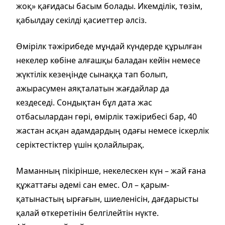
жоқ» қағидасы басым болады. Икемділік, төзім,
қабылдау секілді қасиеттер әлсіз.
Өмірілк тәжірибеде мұндай күндерде құрылған
некелер көбіне алғашқы баладан кейін немесе
жүктілік кезеңінде сынаққа тап болып,
ажырасумен аяқталатын жағдайлар да
кездеседі. Сондықтан бұл дата жас
отбасылардан гөрі, өмірлік тәжірибесі бар, 40
жастан асқан адамдардың одағы немесе іскерлік
серіктестіктер үшін қолайлырақ.
Маманның пікірінше, некелескен күн – жай ғана
құжаттағы әдемі сан емес. Ол – қарым-
қатынастың ырғағын, шиеленісін, дағдарысты
қалай өткеретінін белгілейтін нүкте.