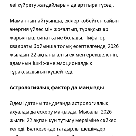
өзі күйрету жағдайларын да арттыра түседі.
Маманның айтуынша, екілер көбейген сайын
энергия үйлесімін жоғалтып, тұрақсыз әрі
жарылғыш сипатқа ие болады. Пифагор
квадраты бойынша толық есептелгенде, 2026
жылдың 22 ақпаны алты екімен ерекшеленіп,
адамның ішкі және эмоционалдық
тұрақсыздығын күшейтеді.
Астрологиялық фактор да маңызды
Әдемі датаны таңдағанда астрологиялық
ахуалды да ескеру маңызды. Мысалы, 2026
жылғы 22 ақпан күн тұтылу мерзіміне сәйкес
келеді. Бұл кезеңде тағдырлы шешімдер