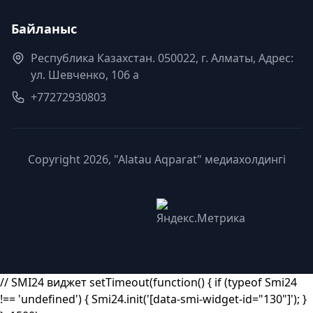
Байланыс
Республика Казахстан. 050022, г. Алматы, Адрес:
ул. Шевченко, 106 а
+77272930803
Copyright 2026, "Alatau Aqparat" медиахолдингі
// SMI24 виджет setTimeout(function() { if (typeof Smi24
!== 'undefined') { Smi24.init('[data-smi-widget-id="130"]'); }