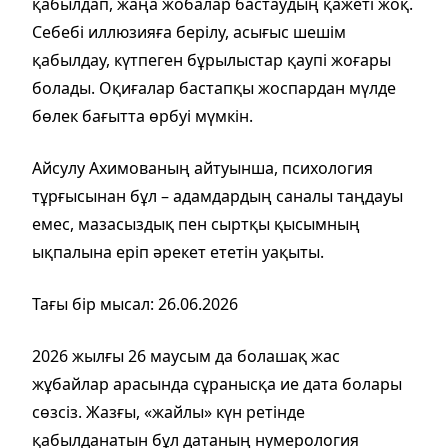
қабылдап, жаңа жобалар бастаудың қажеті жоқ.
Себебі иллюзияға берілу, асығыс шешім
қабылдау, күтпеген бұрылыстар қаупі жоғары
болады. Оқиғалар бастапқы жоспардан мүлде
бөлек бағытта өрбуі мүмкін.
Айсулу Ахимованың айтуынша, психология
тұрғысынан бұл – адамдардың саналы таңдауы
емес, мазасыздық пен сыртқы қысымның
ықпалына еріп әрекет ететін уақыты.
Тағы бір мысал: 26.06.2026
2026 жылғы 26 маусым да болашақ жас
жұбайлар арасында сұранысқа ие дата болары
сөзсіз. Жазғы, «жайлы» күн ретінде
қабылданатын бұл датаның нумерология