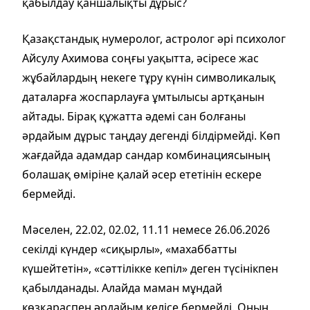
қабылдау қаншалықты дұрыс?
Қазақстандық нумеролог, астролог әрі психолог
Айсулу Ахимова соңғы уақытта, әсіресе жас
жұбайлардың некеге тұру күнін символикалық
даталарға жоспарлауға ұмтылысы артқанын
айтады. Бірақ құжатта әдемі сан болғаны
әрдайым дұрыс таңдау дегенді білдірмейді. Көп
жағдайда адамдар сандар комбинациясының
болашақ өміріне қалай әсер ететінін ескере
бермейді.
Мәселен, 22.02, 02.02, 11.11 немесе 26.06.2026
секілді күндер «сиқырлы», «махаббатты
күшейтетін», «сәттілікке кепіл» деген түсінікпен
қабылданады. Алайда маман мұндай
көзқараспен әрдайым келісе бермейді. Оның