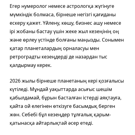
Егер нумеролог немесе астрологқа жүгінуге
мүмкіндік болмаса, бірнеше негізгі қағиданы
ескеру қажет. Үйлену, көшу, бизнес ашу немесе
ірі жобаны бастау үшін жеке жыл кезеңінің оң
және өрлеу үстінде болғаны маңызды. Сонымен
қатар планеталардың орналасуы мен
ретроградты кезеңдерді де назардан тыс
қалдырмау керек.
2026 жылы бірнеше планетаның кері қозғалысы
күтіледі. Мұндай уақыттарда асығыс шешім
қабылдамай, бұрын басталған істерді аяқтауға,
қайта ой елегінен өткізуге басымдық берген
жөн. Себебі бұл кезеңдер тұлғалық қарым-
қатынасқа айтарлықтай әсер етеді.