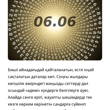
Биыл айнадағыдай қайталанатын, есте оңай
сақталатын даталар көп. Соңғы жылдары
көпшілік өміріндегі маңызды сәттерді дәл
осындай «әдемі» күндерге белгілеуге әуес.
Алайда сәнге еріп, жауапты шешімдерді тек
көзге көркем көрінетін сандарға сүйеніп