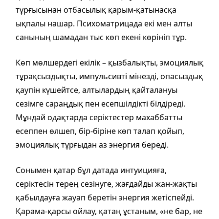
тұрғысынан отбасылық қарым-қатынасқа
ықпалы нашар. Психоматрицада екі мен алты
санының шамадан тыс көп екені көрініп тұр.
Көп мөлшердегі екілік – қызбалықты, эмоциялық
тұрақсыздықты, импульсивті мінезді, опасыздық
қаупін күшейтсе, алтылардың қайталануы
сезімге сараңдық пен есепшілдікті білдіреді.
Мұндай одақтарда серіктестер махаббатты
есеппен өлшеп, бір-біріне көп талап қойып,
эмоциялық тұрғыдан аз энергия береді.
Сонымен қатар бұл датада интуицияға,
серіктесін терең сезінуге, жағдайды жан-жақты
қабылдауға жауап беретін энергия жетіспейді.
Қарама-қарсы ойлау, қатаң ұстаным, «не бар, не