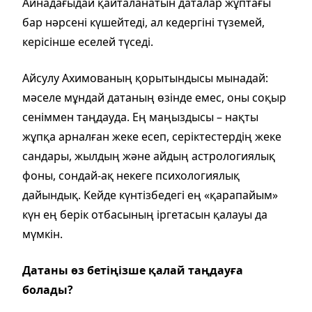
Айнадағыдай қайталанатын даталар жұптағы
бар нәрсені күшейтеді, ал кедергіні түземей,
керісінше еселей түседі.
Айсулу Ахимованың қорытындысы мынадай:
мәселе мұндай датаның өзінде емес, оны соқыр
сеніммен таңдауда. Ең маңыздысы – нақты
жұпқа арналған жеке есеп, серіктестердің жеке
сандары, жылдың және айдың астрологиялық
фоны, сондай-ақ некеге психологиялық
дайындық. Кейде күнтізбедегі ең «қарапайым»
күн ең берік отбасының іргетасын қалауы да
мүмкін.
Датаны өз бетіңізше қалай таңдауға
болады?