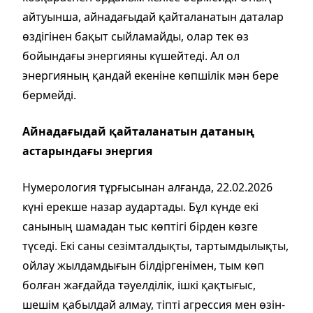
айтуынша, айнадағыдай қайталанатын даталар
өздігінен бақыт сыйламайды, олар тек өз
бойындағы энергияны күшейтеді. Ал ол
энергияның қандай екеніне көпшілік мән бере
бермейді.
Айнадағыдай қайталанатын датаның
астарындағы энергия
Нумерология тұрғысынан алғанда, 22.02.2026
күні ерекше назар аудартады. Бұл күнде екі
санының шамадан тыс көптігі бірден көзге
түседі. Екі саны сезімталдықты, тартымдылықты,
ойлау жылдамдығын білдіргенімен, тым көп
болған жағдайда тәуелділік, ішкі қақтығыс,
шешім қабылдай алмау, тіпті агрессия мен өзін-