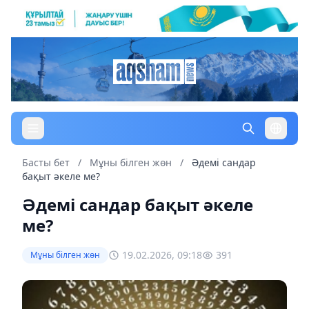
Басты бет
/
Мұны білген жөн
/
Әдемі сандар
бақыт әкеле ме?
Әдемі сандар бақыт әкеле
ме?
19.02.2026, 09:18
391
Мұны білген жөн