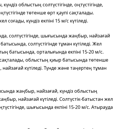
 күндіз облыстың солтүстігінде, оңтүстігінде,
ңтүстігінде төтенше өрт қаупі сақталады.
л соғады, күндіз екпіні 15 м/с күтіледі.
да, солтүстігінде, шығысында жаңбыр, найзағай
батысында, солтүстігінде тұман күтіледі. Жел
тың батысында, орталығында екпіні 15-20 м/с.
 сақталады, облыстың қиыр батысында төтенше
р, найзағай күтіледі. Түнде және таңертең тұман
ысында жаңбыр, найзағай, күндіз облыстың
жаңбыр, найзағай күтіледі. Солтүстік-батыстан жел
ңтүстігінде, шығысында екпіні 15-20 м/с. Атырауда