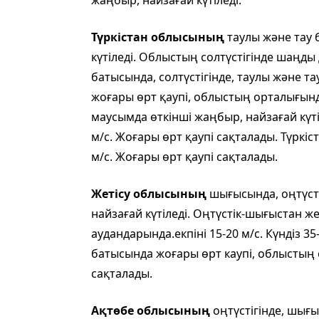
жаңбыр, найзағай күтіледі.
Түркістан облысының
таулы және тау 
күтіледі. Облыстың солтүстігінде шаңды
батысында, солтүстігінде, таулы және та
жоғары өрт қаупі, облыстың орталығынд
маусымда өткінші жаңбыр, найзағай күтіл
м/с. Жоғары өрт қаупі сақталады. Түркіст
м/с. Жоғары өрт қаупі сақталады.
Жетісу облысының
шығысында, оңтүсті
найзағай күтіледі. Оңтүстік-шығыстан ж
аудандарында.екпіні 15-20 м/с. Күндіз 
батысында жоғары өрт каупі, облыстың 
сақталады.
Ақтөбе облысының
оңтүстігінде, шығ