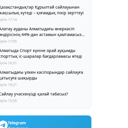
Қазақстандықтар Құрылтай сайлауынан
жақсылық күтеді – қоғамдық пікір зерттеуі
Бүгін 17:14
Алатау ауданы Алматыдағы өнеркәсіп
өндірісінің 44%-дан астамын қамтамасыз
етіп отыр
Бүгін 17:05
Алматыда Спорт күніне орай ауқымды
спорттық іс-шаралар бағдарламасы өтеді
Бүгін 16:31
Алматыдағы үлкен кәсіпорындар сайлауға
қатысуға шақырды
Бүгін 16:21
Сайлау учаскеңізді қалай табасыз?
Бүгін 15:50
Telegram
Жазылыңыз