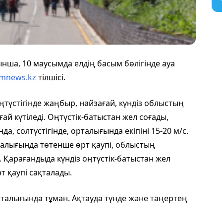
а, 10 маусымда елдің басым бөлігінде ауа
mnews.kz
тілшісі.
түстігінде жаңбыр, найзағай, күндіз облыстың
ай күтіледі. Оңтүстік-батыстан жел соғады,
, солтүстігінде, орталығында екіпіні 15-20 м/с.
талығында төтенше өрт қаупі, облыстың
 Қарағандыда күндіз оңтүстік-батыстан жел
рт қаупі сақталады.
талығында тұман. Ақтауда түнде және таңертең