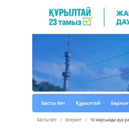
Басты бет
Құрылтай
Барлы
Басты бет
/
Әлеумет
/
10 маусымда ауа р