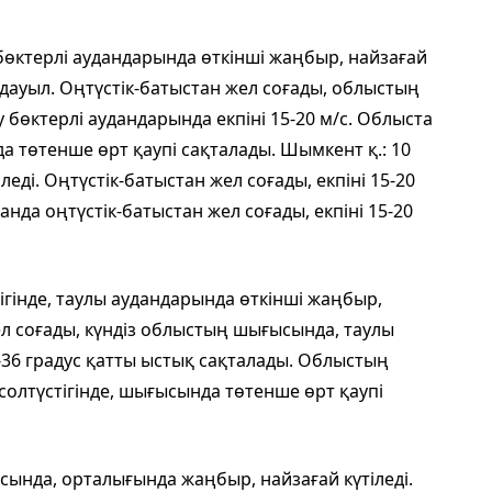
бөктерлі аудандарында өткінші жаңбыр, найзағай
 дауыл. Оңтүстік-батыстан жел соғады, облыстың
у бөктерлі аудандарында екпіні 15-20 м/с. Облыста
а төтенше өрт қаупі сақталады. Шымкент қ.: 10
еді. Оңтүстік-батыстан жел соғады, екпіні 15-20
анда оңтүстік-батыстан жел соғады, екпіні 15-20
гінде, таулы аудандарында өткінші жаңбыр,
ел соғады, күндіз облыстың шығысында, таулы
35-36 градус қатты ыстық сақталады. Облыстың
солтүстігінде, шығысында төтенше өрт қаупі
ысында, орталығында жаңбыр, найзағай күтіледі.