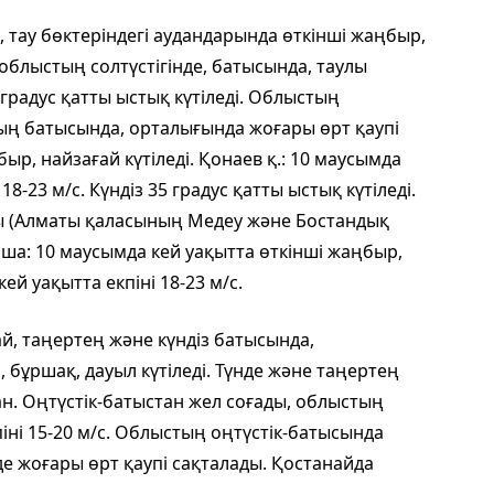
 тау бөктеріндегі аудандарында өткінші жаңбыр,
 облыстың солтүстігінде, батысында, таулы
5 градус қатты ыстық күтіледі. Облыстың
тың батысында, орталығында жоғары өрт қаупі
ыр, найзағай күтіледі. Қонаев қ.: 10 маусымда
18-23 м/с. Күндіз 35 градус қатты ыстық күтіледі.
уы (Алматы қаласының Медеу және Бостандық
а: 10 маусымда кей уақытта өткінші жаңбыр,
кей уақытта екпіні 18-23 м/с.
й, таңертең және күндіз батысында,
 бұршақ, дауыл күтіледі. Түнде және таңертең
ан. Оңтүстік-батыстан жел соғады, облыстың
іні 15-20 м/с. Облыстың оңтүстік-батысында
де жоғары өрт қаупі сақталады. Қостанайда