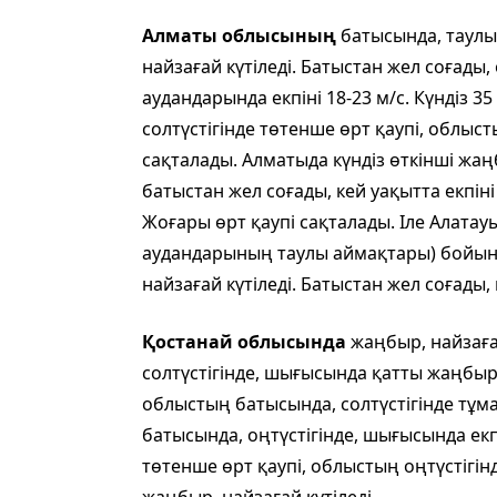
Алматы облысының
батысында, таулы,
найзағай күтіледі. Батыстан жел соғады,
аудандарында екпіні 18-23 м/с. Күндіз 3
солтүстігінде төтенше өрт қаупі, облыс
сақталады. Алматыда күндіз өткінші жаңб
батыстан жел соғады, кей уақытта екпіні 
Жоғары өрт қаупі сақталады. Іле Алата
аудандарының таулы аймақтары) бойынш
найзағай күтіледі. Батыстан жел соғады, 
Қостанай облысында
жаңбыр, найзаға
солтүстігінде, шығысында қатты жаңбыр,
облыстың батысында, солтүстігінде тұм
батысында, оңтүстігінде, шығысында екп
төтенше өрт қаупі, облыстың оңтүстігін