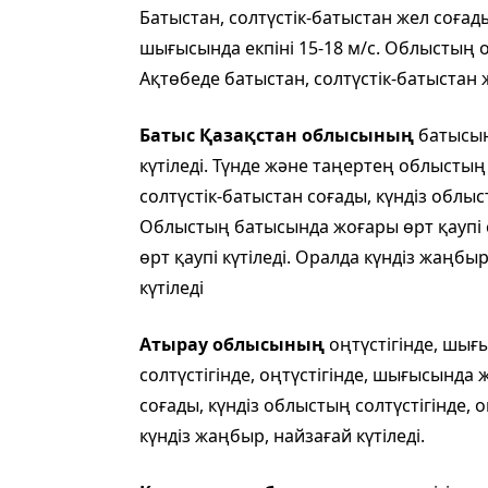
Батыстан, солтүстік-батыстан жел соғады,
шығысында екпіні 15-18 м/с. Облыстың о
Ақтөбеде батыстан, солтүстік-батыстан же
Батыс Қазақстан облысының
батысын
күтіледі. Түнде және таңертең облыстың 
солтүстік-батыстан соғады, күндіз облыс
Облыстың батысында жоғары өрт қаупі
өрт қаупі күтіледі. Оралда күндіз жаңбы
күтіледі
Атырау облысының
оңтүстігінде, шығ
солтүстігінде, оңтүстігінде, шығысында 
соғады, күндіз облыстың солтүстігінде, о
күндіз жаңбыр, найзағай күтіледі.