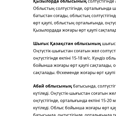
Қызылорда облысының
солтүстігінде
Облыстың солтүстігінде, орталығында ша
батыстан соғады, облыстың солтүстігінде
өрт қаупі, облыстың орталығында, оңтү
Қызылордада жоғары өрт қаупі сақтала
Шығыс Қазақстан облысының
шығысы
Оңтүстік-шығыстан соғатын жел солтүст
оңтүстігінде екпіні 15-18 м/с. Күндіз об
бойынша жоғары өрт қаупі сақталады, о
сақталады. Өскеменде жоғары өрт қаупі
Абай облысының
батысында, солтүстіг
күтіледі. Оңтүстік-шығыстан соғатын же
оңтүстігінде, орталығында екпіні 15-20 
күтіледі. Облыс бойынша жоғары өрт қау
батысында, оңтүстігінде, орталығында т