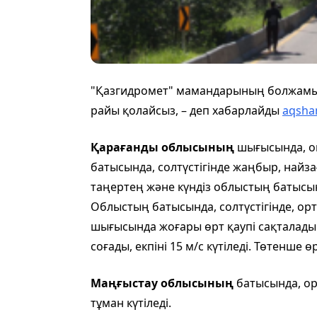
"Қазгидромет" мамандарының болжамынш
райы қолайсыз, – деп хабарлайды
aqsha
Қарағанды облысының
шығысында, оң
батысында, солтүстігінде жаңбыр, найзағ
таңертең және күндіз облыстың батысында
Облыстың батысында, солтүстігінде, ор
шығысында жоғары өрт қаупі сақталады.
соғады, екпіні 15 м/с күтіледі. Төтенше ө
Маңғыстау облысының
батысында, ор
тұман күтіледі.