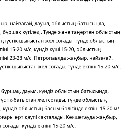
р, найзағай, дауыл, облыстың батысында,
, бұршақ күтіледі. Түнде және таңертең облыстың
 оңтүстік-шығыстан жел соғады, түнде облыстың
ні 15-20 м/с, күндіз күші 15-20, облыстың
піні 23-28 м/с. Петропавлда жаңбыр, найзағай,
үстік-шығыстан жел соғады, түнде екпіні 15-20 м/с,
 бұршақ, дауыл, күндіз облыстың батысында,
ңтүстік-батыстан жел соғады, түнде облыстың
с, күндіз облыстың басым бөлігінде екпіні 15-20 м/
оғары өрт қаупі сақталады. Көкшетауда жаңбыр,
соғады, күндіз екпіні 15-20 м/с.