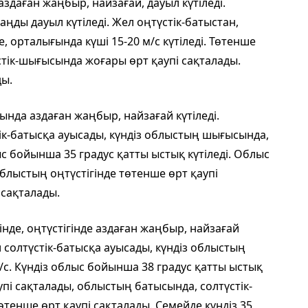
 аздаған жаңбыр, найзағай, дауыл күтіледі.
ңды дауыл күтіледі. Жел оңтүстік-батыстан,
, орталығында күші 15-20 м/с күтіледі. Төтенше
стік-шығысында жоғары өрт қаупі сақталады.
ды.
нда аздаған жаңбыр, найзағай күтіледі.
ік-батысқа ауысады, күндіз облыстың шығысында,
лыс бойынша 35 градус қатты ыстық күтіледі. Облыс
блыстың оңтүстігінде төтенше өрт қаупі
 сақталады.
інде, оңтүстігінде аздаған жаңбыр, найзағай
л солтүстік-батысқа ауысады, күндіз облыстың
м/с. Күндіз облыс бойынша 38 градус қатты ыстық
пі сақталады, облыстың батысында, солтүстік-
өтенше өрт қаупі сақталады. Семейде күндіз 35