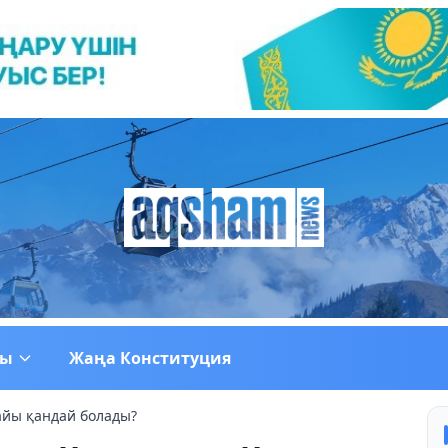
ғы
Жаңа Конституция
айы қандай болады?