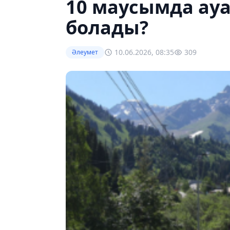
10 маусымда ау
болады?
10.06.2026, 08:35
309
Әлеумет