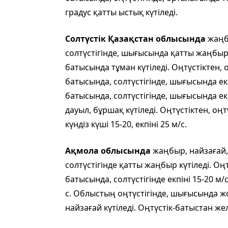
градус қатты ыстық күтіледі.
Солтүстік Қазақстан облысында
жаңбы
солтүстігінде, шығысында қатты жаңбыр
батысында тұман күтіледі. Оңтүстіктен,
батысында, солтүстігінде, шығысында екпі
батысында, солтүстігінде, шығысында ек
дауыл, бұршақ күтіледі. Оңтүстіктен, оңт
күндіз күші 15-20, екпіні 25 м/с.
Ақмола облысында
жаңбыр, найзағай,
солтүстігінде қатты жаңбыр күтіледі. О
батысында, солтүстігінде екпіні 15-20 м/
с. Облыстың оңтүстігінде, шығысында ж
найзағай күтіледі. Оңтүстік-батыстан жел 