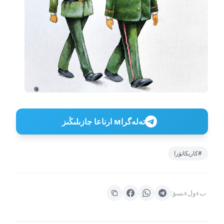
تەلەگراм ارناعا جازىلىڭىز
#كاريكاتۋرا
بءولءىسۋ: