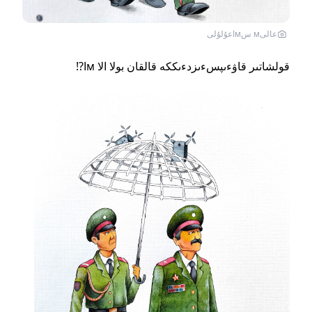
عالىм سмاعۇلۇلى
قولشاتىر قاۋءىپسءىزدءىككە قالقان بولا الا мا?!