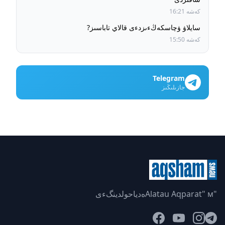
كەشە 16:21
سايلاۋ ۋچاسكەڭءىزدءى قالاي تاباسىز?
كەشە 15:50
Telegram
جازىلىڭىز
"Alatau Aqparat" мەدياحولدينگءى