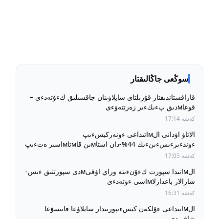
سوڭعى جاڭالىقتار
قازاقستاندىقتار قۇرىلتاي سايلاۋىنان جاقسىلىق كءۇتەدءى –
قوعاмدىق پءىكءىر زەرتتەۋءى
كەشە 17:14
الاتاۋ اۋدانى الмاتىداعى ءونەركبسءىپ
ءوندءىرءىسءىنءىڭ 44%-دان استاмىن قاмتاмاسىز ەتءىپ
وتىر
كەشە 17:05
الмاتىدا سپورت كءۇنءىنە وراي اۋقىмدى سپورتتىق ءىس-
شارالار باعدارلاмاسى ءوتەدءى
كەشە 16:31
الмاتىداعى ءۇلكەن كبسءىپورىندار سايلاۋعا قاتىسۋعا
شاقىردى