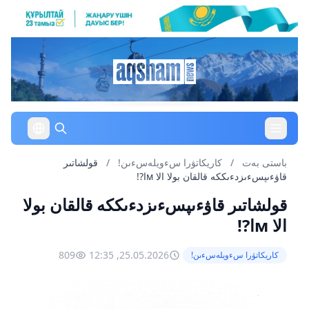
باستى بەت
/
كاريكاتۋرا سءويلەسءىن!
/
قولشاتىر
قاۋءىپسءىزدءىككە قالقان بولا الا мا?!
قولشاتىر قاۋءىپسءىزدءىككە قالقان بولا
الا мا?!
809
25.05.2026, 12:35
كاريكاتۋرا سءويلەسءىن!