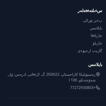
سءىلتەмەلەر
بءىز تۋرالى
بايلانىس
جارناмا
جازىلۋ
گازەت ارحيۆءى
بايلانىس
رەسپۋبليكا كازاحستان. 050022, گ. الмاتى, ادرەس: ۋل.
شەۆچەنكو, 106 ا
+77272930803