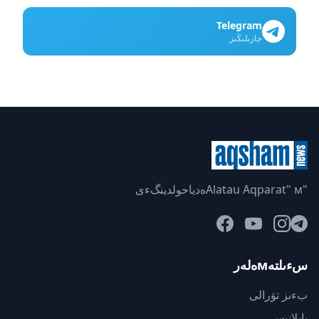
Telegram
جازىلىڭىز
"Alatau Aqparat" мەدياحولدينگءى
سءىلتەмەلەر
بءىز تۋرالى
بايلانىس