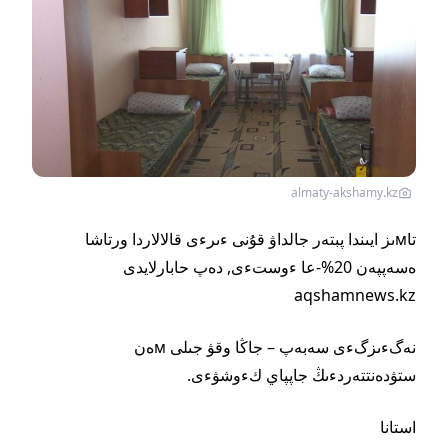
almaty-akshamy.kz
تاмىز ايىندا پبتەر جالداۋ قۇنى ءىرءى قالالاردا ورتاشا
ەسەپپەن 20%-عا ءوستءى, دەپ حابارلايدى
aqshamnews.kz
نەگءىزگءى سەبەپ – جاڭا وقۋ جىلى мەن
ستۋدەنتتەردءىڭ جاپپاي كءوشۋءى.
استانا