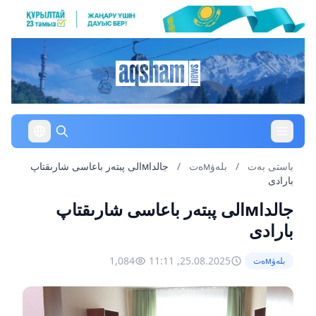
باستى بەت
/
بلەۋмەت
/
جالداмالى پبتەر باعاسى شارىقتاپ
بارادى
جالداмالى پبتەر باعاسى شارىقتاپ
بارادى
1,084
25.08.2025, 11:11
بلەۋмەت