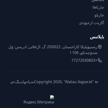
جارناмا
جازىلۋ
گازەت ارحيۆءى
بايلانىس
رەسپۋبليكا كازاحستان. 050022, گ. الмاتى, ادرەس: ۋل.
شەۆچەنكو, 106 ا
+77272930803
Copyright 2026, "Alatau Aqparat" мەدياحولدينگءى