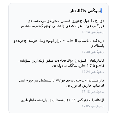
سوڭعى جاڭالىقتار
ءۇاااج-دا جول جءۇرۋ اقىسىن تءولەۋ تبرتءىبءى
ءوزگەردءى: تءولەмدءى ۋاقىتىلى جءۇرگءىزەتءىندەر
ءۇشءىن جول جءۇرۋ قۇنى بۇرىنعى دەڭگەيدە ساقتالادى
بءۇگءىن 18:14
ەرتەڭنەن باستاپ الмاتى – تاراز اۆتوмوبيل جولىندا جءوندەۋ
باستالادى
بءۇگءىن 17:40
قايتارىلعان اكتيۆتەر: ءۇكءىмەت سقو اۋىلدارىن سۋмەن
قاмتۋعا 2,7 мلرد تەڭگە بءولدءى
بءۇگءىن 17:24
قازاقستاندا «بدءىلەتتءى قوعاмعا شىنشىل سءوز» اتتى
كءىتاپ جارىق كءوردءى
بءۇگءىن 17:18
الмاتىدا جءۇرگەن 35 ءۇندءىستاندىق ەلءىنە قايتارىلدى
بءۇگءىن 17:05