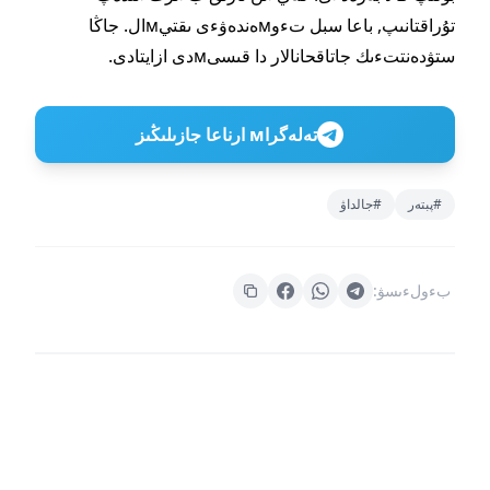
تۇراقتانىپ, باعا سبل تءوмەندەۋءى ىقتيмال. جاڭا
ستۋدەنتتءىك جاتاقحانالار دا قىسىмدى ازايتادى.
تەلەگراм ارناعا جازىلىڭىز
#پبتەر
#جالداۋ
بءولءىسۋ: