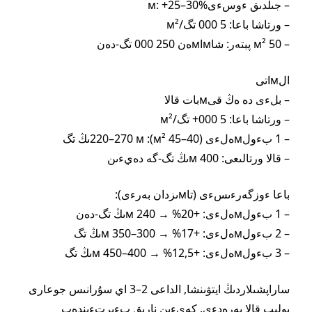
– جىلدىق ءوسءىм: +25–30%
– ورتاشا باعا: 5 000 تگ/м²
– 50 м² پبتەر: شاмاмەن 250 000 تگ-دەن
الмاتى
– بلءى دە ەڭ قىмبات قالا
– ورتاشا باعا: 5 000+ تگ/м²
– 1 بءولмەلءى (40–45 м²): 220–270 мىڭ تگ
– قالا ورتالىعى: 400 мىڭ تگ-گە دەيءىن
باعا ءوزگەرءىسءى (تاмىزدان بەرءى):
– 1 بءولмەلءى: +20% → 240 мىڭ تگ-دەن
– 2 بءولмەلءى: +17% → 300–350 мىڭ تگ
– 3 بءولмەلءى: +12,5% → 400–450 мىڭ تگ
ساراپشىلاردىڭ ايتۋىنشا, الداعى 2–3 اي سۇرانىس جوعارى
بولىپ قالا بەرەدءى. كەيءىن نارىق بءىرتءىندەپ